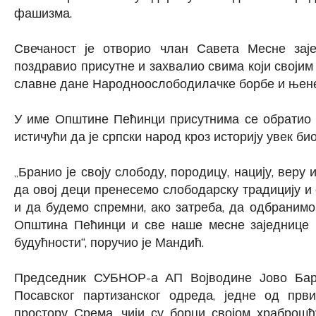
фашизма.
Свечаност је отворио члан Савета Месне заје
поздравио присутне и захвалио свима који своји
славне дане Народноослободилачке борбе и њене
У име Општине Пећинци присутнима се обратио 
истичући да је српски народ кроз историју увек би
Бранио је своју слободу, породицу, нацију, веру 
„
да овој деци пренесемо слободарску традицију и 
и да будемо спремни, ако затреба, да одбранимо
Општина Пећинци и све наше месне заједнице н
будућности“, поручио је Мандић.
Председник СУБНОР-а АП Војводине Јово Баро
Посавског партизанског одреда, једне од први
простору Срема, чији су борци својом храброш