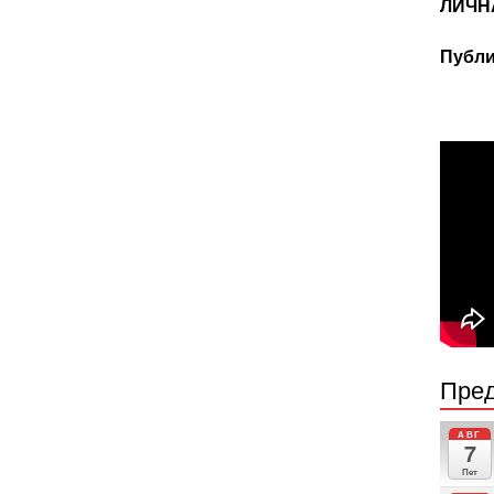
ЛИЧН
Публи
Пред
АВГ
7
Пет