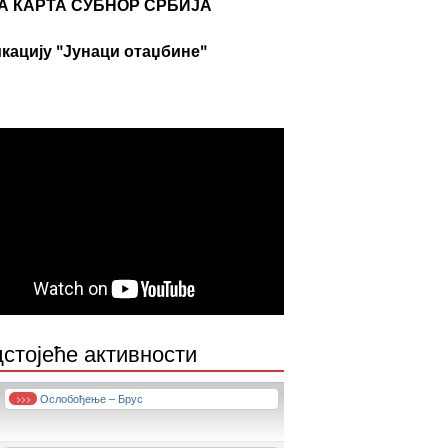
А КАРТА СУБНОР СРБИЈА
кацију "Јунаци отаџбине"
стојеће активности
Ослобођење – Брус
>>>