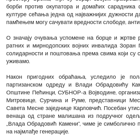
борби против окупатора и домаћих сарадника 
културе сећања једна од најважнијих дужности д
памћењем могу сачувати вредности слободе, анти
О значају очувања успомене на борце и жртве 
ратних и мирнодопских војних инвалида Зоран П
солидарности и поштовања према свима који су с
уживамо.
Након пригодних обраћања, уследило је по
партизанском одреду и Влади Обрадовићу Ка
Општине Пећинци, СУБНОР-а Војводине, организ
Митровице, Сурчина и Руме, представници Ме
Савета Месне заједнице Карловчић. Посебан утис
венаца од стране малишана из подручног оде
„Влада Обрадовић Камени“, чиме је симболично п
на најмлађе генерације.