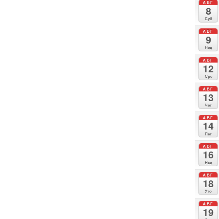
АВГ
8
Суб
АВГ
9
Нед
АВГ
12
Сре
АВГ
13
Чет
АВГ
14
Пет
АВГ
16
Нед
АВГ
18
Уто
АВГ
19