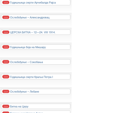
Годишњица смрти Арчибалда Рајса
>>>
Ослобођење – Александровац
>>>
ЦЕРСКА БИТКА – 12—24. VIII 1914.
>>>
Годишњица боја на Мишару
>>>
Ослобођење – Сокобања
>>>
Годишњица смрти Краља Петра I
>>>
Ослобођење – Лебане
>>>
Битка на Церу
>>>
>>>