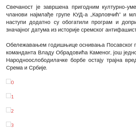
Свечаност је завршена пригодним културно-уме
чланови најмлађе групе КУД-а „Карловчић“ и м
наступи додатно су обогатили програм и допр
значајног датума из историје сремског антифашист
Обележавањем годишњице оснивања Посавског па
команданта Владу Обрадовића Каменог, још једно
Народноослободилачке борбе остају трајна вре
Срема и Србије.