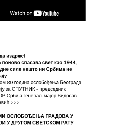
да издрже!
а поново спасава свет као 1944,
адне силе нешто ни Србима не
ају
ом 80 година ослобођења Београда
вју за СПУТНИК - председник
Р Србија генерал-мајор Видосав
евић
>>>
МИ ОСЛОБОЂЕЊА ГРАДОВА
У
ЈИ У ДРУГОМ СВЕТСКОМ РАТУ