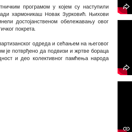
тничким програмом у којем су наступили
лади хармоникаш Новак Зурковић. Њихови
инели достојанственом обележавању овог
ичког покрета.
ртизанског одреда и сећањем на његовог
м је потврђено да подвизи и жртве бораца
дност и део колективног памћења народа