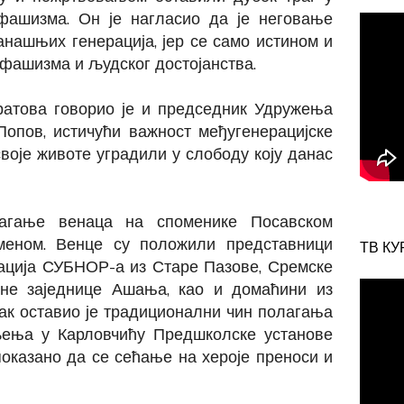
фашизма. Он је нагласио да је неговање
анашњих генерација, јер се само истином и
фашизма и људског достојанства.
ратова говорио је и председник Удружења
опов, истичући важност међугенерацијске
воје животе уградили у слободу коју данас
лагање венаца на споменике Посавском
меном. Венце су положили представници
ТВ КУ
ација СУБНОР-а из Старе Пазове, Сремске
сне заједнице Ашања, као и домаћини из
ак оставио је традиционални чин полагања
љења у Карловчићу Предшколске установе
оказано да се сећање на хероје преноси и