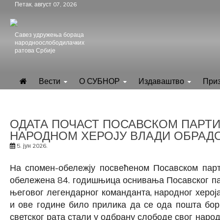
Skip
Петак, август 07, 2026
to
content
Савез удружења бораца
народноослободилачких
ратова Србије
.
СУБНОР Србијe
Вести
О СУБНОР
Издаваштво
При
ОДАТА ПОЧАСТ ПОСАВСКОМ ПАРТ
НАРОДНОМ ХЕРОЈУ ВЛАДИ ОБРАД
5. јун 2026.
На спомен-обележју посвећеном Посавском парт
обележена 84. годишњица оснивања Посавског пар
његовог легендарног команданта, народног херо
и ове године било прилика да се ода пошта бор
светског рата стали у одбрану слободе свог нар