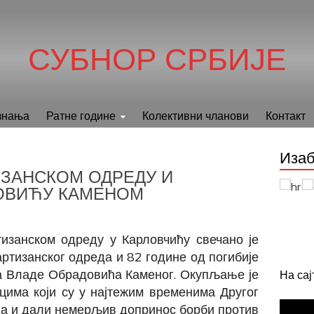
СУБНОР СРБИЈЕ
знања
Ратне године
Колективни чланови
Контакт
Изаб
ИЗАНСКОМ ОДРЕДУ И
ОВИЋУ КАМЕНОМ
изанском одреду у Карловчићу свечано је
тизанског одреда и 82 године од погибије
ја Владе Обрадовића Каменог. Окупљање је
На са
цима који су у најтежим временима Другог
ода и дали немерљив допринос борби против