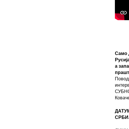
Само 
Русиј
а зап
прашт
Повод
интер
СУБНО
Ковач
ДАТУ
СРБИ