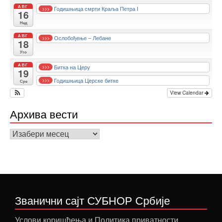
АВГ
Годишњица смрти Краља Петра I
>>>
16
Нед
АВГ
Ослобођење – Лебане
>>>
18
Уто
АВГ
Битка на Церу
>>>
19
Годишњица Церске битке
>>>
Сре
View Calendar
Архива вести
Архива
вести
Званични сајт СУБНОР Србије
Услови коришћења и Политика приватности