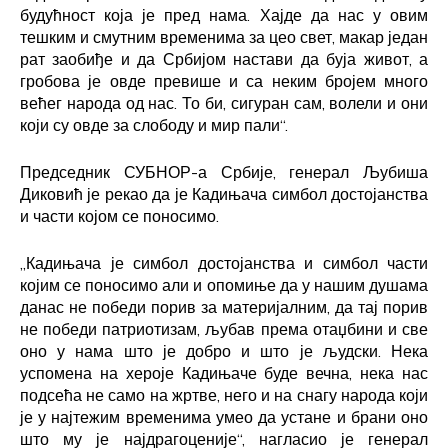
будућност која је пред нама. Хајде да нас у овим
тешким и смутним временима за цео свет, макар један
рат заобиђе и да Србијом настави да буја живот, а
гробова је овде превише и са неким бројем много
већег народа од нас. То би, сигуран сам, волели и они
који су овде за слободу и мир пали“.
Председник СУБНОР-а Србије, генерал Љубиша
Диковић је рекао да је Кадињача симбол достојанства
и части којом се поносимо.
„Кадињача је симбол достојанства и симбол части
којим се поносимо али и опомиње да у нашим душама
данас не победи порив за материјалним, да тај порив
не победи патриотизам, љубав према отаџбини и све
оно у нама што је добро и што је људски. Нека
успомена на хероје Кадињаче буде вечна, нека нас
подсећа не само на жртве, него и на снагу народа који
је у најтежим временима умео да устане и брани оно
што му је најдрагоценије“, нагласио је генерал