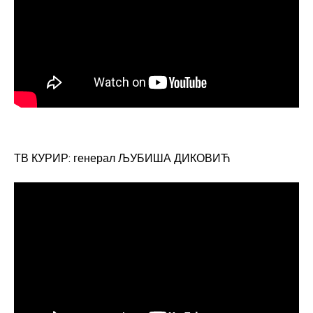
ТВ КУРИР: генерал ЉУБИША ДИКОВИЋ