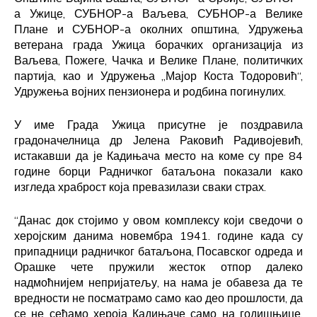
а Ужице, СУБНОР-а Ваљева, СУБНОР-а Велике
Плане и СУБНОР-а околних општина, Удружења
ветерана града Ужица борачких организација из
Ваљева, Пожеге, Чачка и Велике Плане, политичких
партија, као и Удружења „Мајор Коста Тодоровић“,
Удружења војних пензионера и родбина погинулих.
У име Града Ужица присутне је поздравила
градоначелница др Јелена Раковић Радивојевић,
истакавши да је Кадињача место на коме су пре 84
године борци Радничког батаљона показали како
изгледа храброст која превазилази сваки страх.
“Данас док стојимо у овом комплексу који сведочи о
херојским данима новембра 1941. године када су
припадници радничког батаљона, Посавског одреда и
Орашке чете пружили жесток отпор далеко
надмоћнијем непријатељу, на нама је обавеза да те
вредности не посматрамо само као део прошлости, да
се не сећамо хероја Кадињаче само на годишњице,