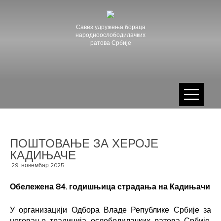
Skip
to
content
Савез удружења бораца
народноослободилачких
ратова Србије
ПОШТОВАЊЕ ЗА ХЕРОЈЕ
КАДИЊАЧЕ
29. новембар 2025.
Обележена 84. годишњица страдања на Кадињачи
У организацији Одбора Владе Републике Србије за
неговање традиција ослободилачких ратова Србије,