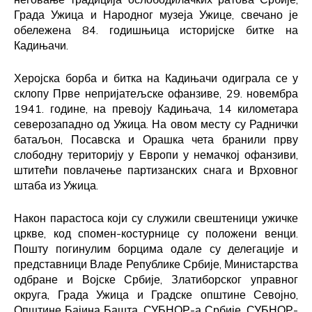
Града Ужица и Народног музеја Ужице, свечано је
обележена 84. годишњица историјске битке на
Кадињачи.
Херојска борба и битка на Кадињачи одиграла се у
склопу Прве непријатељске офанзиве, 29. новембра
1941. године, на превоју Кадињача, 14 километара
северозападно од Ужица. На овом месту су Раднички
батаљон, Посавска и Орашка чета бранили прву
слободну територију у Европи у немачкој офанзиви,
штитећи повлачење партизанских снага и Врховног
штаба из Ужица.
Након парастоса који су служили свештеници ужичке
цркве, код спомен-костурнице су положени венци.
Пошту погинулим борцима одале су делегације и
представници Владе Републике Србије, Министарства
одбране и Војске Србије, Златиборског управног
округа, Града Ужица и Градске општине Севојно,
Општине Бајина Башта, СУБНОР-а Србије, СУБНОР-