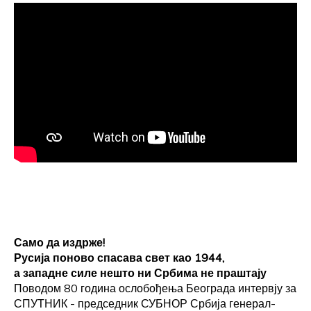
Само да издрже!
Русија поново спасава свет као 1944,
а западне силе нешто ни Србима не праштају
Поводом 80 година ослобођења Београда интервју за
СПУТНИК - председник СУБНОР Србија генерал-