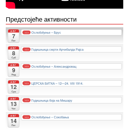
Предстојеће активности
АВГ
Ослобођење – Брус
>>>
7
Пет
АВГ
Годишњица смрти Арчибалда Рајса
>>>
8
Суб
АВГ
Ослобођење – Александровац
>>>
9
Нед
АВГ
ЦЕРСКА БИТКА – 12—24. VIII 1914.
>>>
12
Сре
АВГ
Годишњица боја на Мишару
>>>
13
Чет
АВГ
Ослобођење – Сокобања
>>>
14
Пет