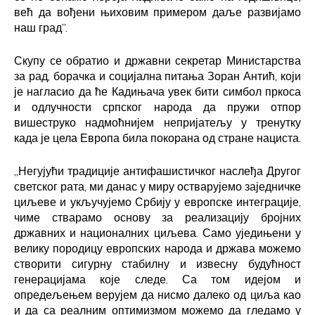
већ да вођени њиховим примером даље развијамо
наш град”.
Скупу се обратио и државни секретар Министарства
за рад, борачка и социјална питања Зоран Антић, који
је нагласио да ће Кадињача увек бити симбол пркоса
и одлучности српског народа да пружи отпор
вишеструко надмоћнијем непријатељу у тренутку
када је цела Европа била покорана од стране нациста.
„Негујући традиције антифашистичког наслеђа Другог
светског рата, ми данас у миру остварујемо заједничке
циљеве и укључујемо Србију у европске интеграције,
чиме стварамо основу за реализацију бројних
државних и националних циљева. Само уједињени у
велику породицу европских народа и држава можемо
створити сигурну стабилну и извесну будућност
генерацијама које следе. Са том идејом и
опредељењем верујем да нисмо далеко од циља као
и да са реалним оптимизмом можемо да гледамо у