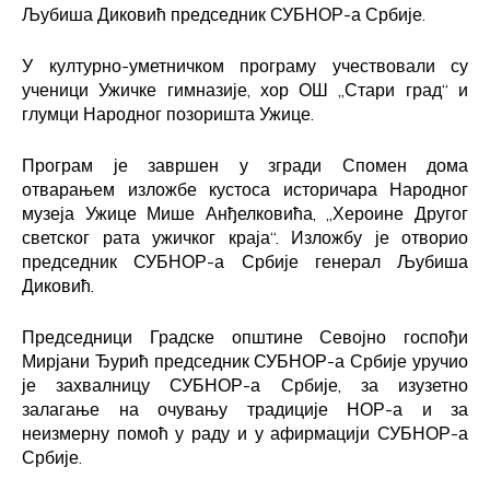
Љубиша Диковић председник СУБНОР-а Србије.
У културно-уметничком програму учествовали су
ученици Ужичке гимназије, хор ОШ „Стари град“ и
глумци Народног позоришта Ужице.
Програм је завршен у згради Спомен дома
отварањем изложбе кустоса историчара Народног
музеја Ужице Мише Анђелковића, „Хероине Другог
светског рата ужичког краја“. Изложбу је отворио
председник СУБНОР-а Србије генерал Љубиша
Диковић.
Председници Градске општине Севојно госпођи
Мирјани Ђурић председник СУБНОР-а Србије уручио
је захвалницу СУБНОР-а Србије, за изузетно
залагање на очувању традиције НОР-а и за
неизмерну помоћ у раду и у афирмацији СУБНОР-а
Србије.