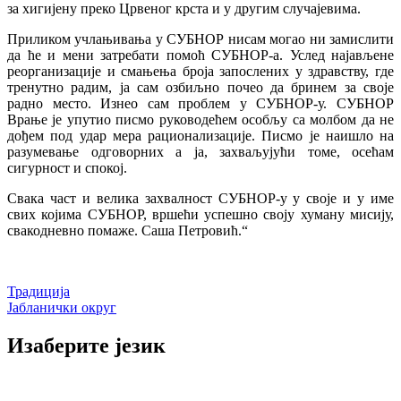
за хигијену преко Црвеног крста и у другим случајевима.
Приликом учлањивања у СУБНОР нисам могао ни замислити
да ће и мени затребати помоћ СУБНОР-а. Услед најављене
реорганизације и смањења броја запослених у здравству, где
тренутно радим, ја сам озбиљно почео да бринем за своје
радно место. Изнео сам проблем у СУБНОР-у. СУБНОР
Врање је упутио писмо руководећем особљу са молбом да не
дођем под удар мера рационализације. Писмо је наишло на
разумевање одговорних а ја, захваљујући томе, осећам
сигурност и спокој.
Свака част и велика захвалност СУБНОР-у у своје и у име
свих којима СУБНОР, вршећи успешно своју хуману мисију,
свакодневно помаже. Саша Петровић.“
Кретање
Традиција
Јабланички округ
чланка
Изаберите језик