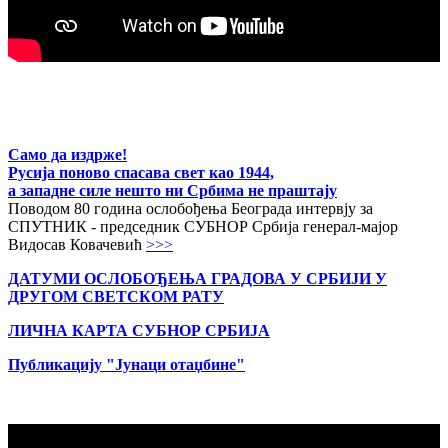
Само да издрже!
Русија поново спасава свет као 1944,
а западне силе нешто ни Србима не праштају
Поводом 80 година ослобођења Београда интервју за
СПУТНИК - председник СУБНОР Србија генерал-мајор
Видосав Ковачевић
>>>
ДАТУМИ ОСЛОБОЂЕЊА ГРАДОВА
У СРБИЈИ У
ДРУГОМ СВЕТСКОМ РАТУ
ЛИЧНА КАРТА СУБНОР СРБИЈА
Публикацију "Јунаци отаџбине"