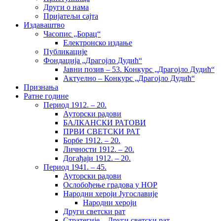
Други о нама
Пријатељи сајта
Издаваштво
Часопис „Борац“
Електронско издање
Публикације
Фондација „Драгојло Дудић“
Јавни позив – 53. Конкурс „Драгојло Дудић“
Актуелно – Конкурс „Драгојло Дудић“
Признања
Ратне године
Период 1912. – 20.
Ауторски радови
БАЛКАНСКИ РАТОВИ
ПРВИ СВЕТСКИ РАТ
Борбе 1912. – 20.
Личности 1912. – 20.
Догађаји 1912. – 20.
Период 1941. – 45.
Ауторски радови
Ослобођење градова у НОР
Народни хероји Југославије
Народни хероји
Други светски рат
Стратегије – Други светски рат