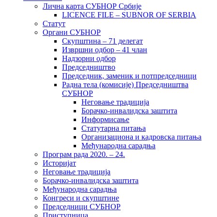
Лична карта СУБНОР Србије
LICENCE FILE – SUBNOR OF SERBIA
Статут
Органи СУБНОР
Скупштина – 71 делегат
Извршни одбор – 41 члан
Надзорни одбор
Председништво
Председник, заменик и потпредседници
Радна тела (комисије) Председништва
СУБНОР
Неговање традиција
Борачко-инвалидска заштита
Информисање
Статутарна питања
Организациона и кадровска питања
Међународна сарадња
Програм рада 2020. – 24.
Историјат
Неговање традиција
Борачко-инвалидска заштита
Међународна сарадња
Конгреси и скупштине
Председници СУБНОР
Приступница