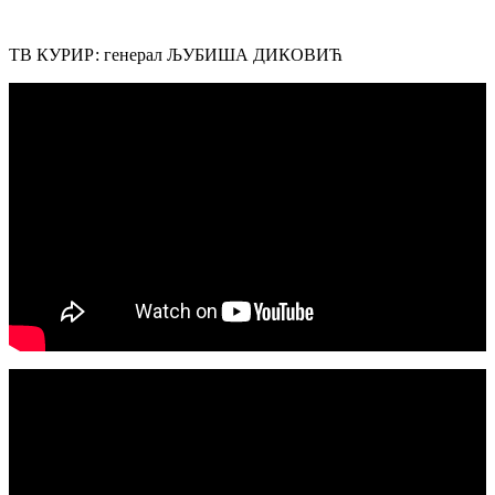
ТВ КУРИР: генерал ЉУБИША ДИКОВИЋ