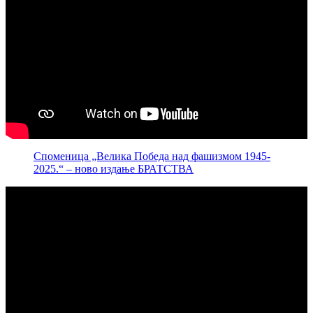
Споменица „Велика Победа над фашизмом 1945-
2025.“ – ново издање БРАТСТВА