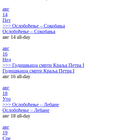
авг
14
Пет
>>>
Ослобођење – Сокобања
Ослобођење – Сокобања
авг 14
all-day
авг
16
Нед
>>>
Годишњица смрти Краља Петра I
Годишњица смрти Краља Петра I
авг 16
all-day
авг
18
Уто
>>>
Ослобођење – Лебане
Ослобођење – Лебане
авг 18
all-day
авг
19
Сре