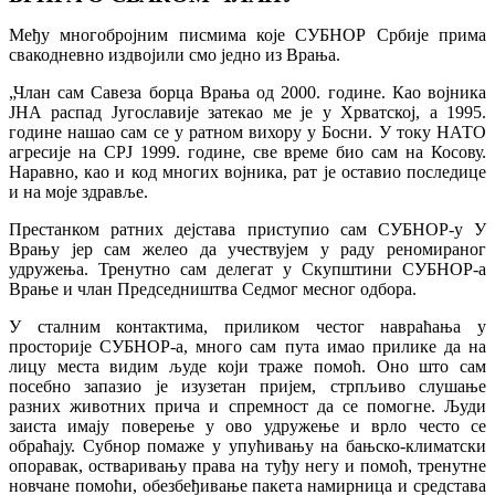
Међу многобројним писмима које СУБНОР Србије прима
свакодневно издвојили смо једно из Врања.
„Члан сам Савеза борца Врања од 2000. године. Као војника
ЈНА распад Југославије затекао ме је у Хрватској, а 1995.
године нашао сам се у ратном вихору у Босни.
У току НАТО
агресије на СРЈ 1999. године, све време био сам на Косову.
Наравно, као и код многих војника, рат је оставио последице
и на моје здравље.
Престанком ратних дејстава приступио сам СУБНОР-у У
Врању јер сам желео да учествујем у раду реномираног
удружења. Тренутно сам делегат у Скупштини СУБНОР-а
Врање и члан Председништва Седмог месног одбора.
У сталним контактима, приликом честог навраћања у
просторије СУБНОР-а, много сам пута имао прилике да на
лицу места видим људе који траже помоћ. Оно што сам
посебно запазио је изузетан пријем, стрпљиво слушање
разних животних прича и спремност да се помогне. Људи
заиста имају поверење у ово удружење и врло често се
обраћају. Субнор помаже у упућивању на бањско-климатски
опоравак, остваривању права на туђу негу и помоћ, тренутне
новчане помоћи, обезбеђивање пакета намирница и средстава