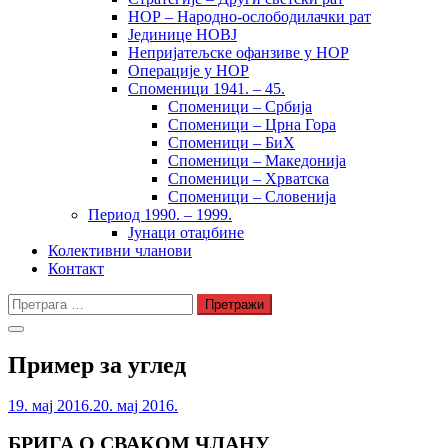
НОР – Народно-ослободилачки рат
Јединице НОВЈ
Непријатељске офанзиве у НОР
Операције у НОР
Споменици 1941. – 45.
Споменици – Србија
Споменици – Црна Гора
Споменици – БиХ
Споменици – Македонија
Споменици – Хрватска
Споменици – Словенија
Период 1990. – 1999.
Јунаци отаџбине
Колективни чланови
Контакт
Претрага
за:
Пример за углед
19. мај 2016.
20. мај 2016.
БРИГА О СВАКОМ ЧЛАНУ