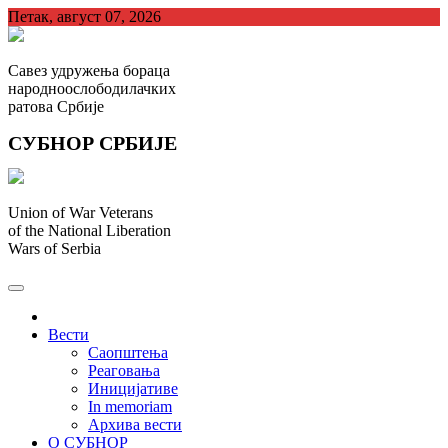
Skip
Петак, август 07, 2026
to
content
Савез удружења бораца
народноослободилачких
ратова Србије
СУБНОР СРБИЈЕ
Union of War Veterans
of the National Liberation
Wars of Serbia
СУБНОР Србијe
.
Вести
Саопштења
Реаговања
Иницијативе
In memoriam
Архива вести
О СУБНОР