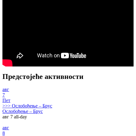
Предстојеће активности
авг
7
Пет
>>>
Ослобођење – Брус
Ослобођење – Брус
авг 7
all-day
авг
8