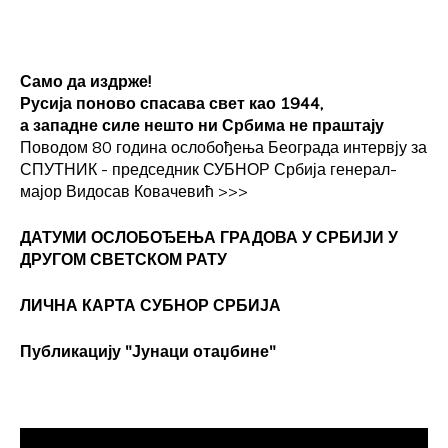
Само да издрже!
Русија поново спасава свет као 1944,
а западне силе нешто ни Србима не праштају
Поводом 80 година ослобођења Београда интервју за
СПУТНИК - председник СУБНОР Србија генерал-
мајор Видосав Ковачевић
>>>
ДАТУМИ ОСЛОБОЂЕЊА ГРАДОВА
У СРБИЈИ У
ДРУГОМ СВЕТСКОМ РАТУ
ЛИЧНА КАРТА СУБНОР СРБИЈА
Публикацију "Јунаци отаџбине"