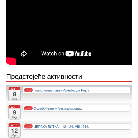
Предстојеће активности
АВГ
Годишњица смрти Арчибалда Рајса
>>>
8
Суб
АВГ
Ослобођење – Александровац
>>>
9
Нед
АВГ
ЦЕРСКА БИТКА – 12—24. VIII 1914.
>>>
12
Сре