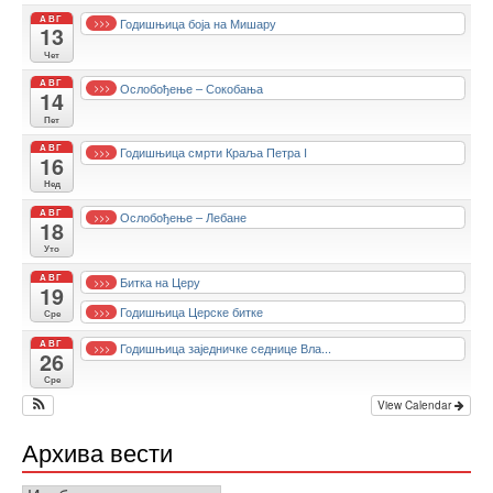
АВГ
Годишњица боја на Мишару
>>>
13
Чет
АВГ
Ослобођење – Сокобања
>>>
14
Пет
АВГ
Годишњица смрти Краља Петра I
>>>
16
Нед
АВГ
Ослобођење – Лебане
>>>
18
Уто
АВГ
Битка на Церу
>>>
19
Годишњица Церске битке
>>>
Сре
АВГ
Годишњица заједничке седнице Вла...
>>>
26
Сре
View Calendar
Архива вести