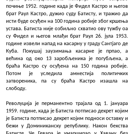
почиње 1952. године када је Фидел Кастро и његов
брат Раул Кастро, дужио суду Батисту, и тражио да
исти буде осуђен на 100 година робије због кршења
устава. Батиста није озбиљно схватио ову тужбу оа
су Фидел и његов млађи брат Раул 26. јула 1953.
године извели напад на касарну у граду Сантјаго де
Куба. Покушај заузимања касарне је прпао, а
већина од око 13 заробљеника је погубљена, а
браћа Кастро су осуђена на 150 година робије.
Потом је уследила амнестија политичких
затвореника, па су браћа Кастро изашла на
слободу.
Револуција је перманентно трајала од 1. јануара
1959. године, када је Батиста потписао декрет којим
је Батиста потписао декрет којим подноси оставку и
бежи у Доминиканску републику. Након бекства
Батисте, Че Гевара је умарширао у Хавану без