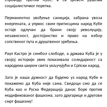
спроводе против Кубе, а са циљем рушења
социјалистичког поретка.
Перманентно увођење санкција, забрана увоза
енергената, а упркос свим притисцима народ Кубе
остаје одлучан да брани своју револуцију,
независност, достојанство и право на избор
сопственог пута и друштвеног уређења.
Раул Кастро је симбол слободе, а држава Куба је у
својој историји увек показивала солидарност са
народима широм света укључујући и Српски народ.
Зато је наша дужност да будемо уз народ Кубе и
покажемо да Куба није сама. Сведоци смо да се
Куба као и Руска Федерација данас боре против
модификованог фашизма, зато другарице и другови
смрт фашизму!