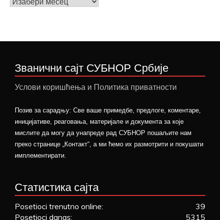
Архива
вести
Званични сајт СУБНОР Србије
Услови коришћења и Политика приватности
Позив за сарадњу: Све ваше примедбе, предлоге, коментаре,
иницијативе, реаговања, материјале и документа за које
мислите да могу да унапреде рад СУБНОР пошаљите нам
преко странице „Контакт“, а ми ћемо их размотрити и покушати
имплементирати.
Статистика сајта
Posetioci trenutno online:
39
Posetioci danas:
5315