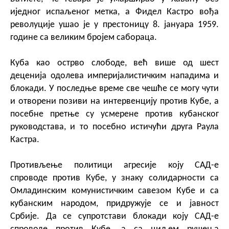
иједног испаљеног метка, а Фидел Кастро вођа
револуције ушао је у престоницу 8. јануара 1959.
године са великим бројем сабораца.
Куба као острво слободе, већ више од шест
деценија одолева империјалистичким нападима и
блокади. У последње време све чешће се могу чути
и отворени позиви на интервенцију против Кубе, а
посебне претње су усмерене против кубанског
руководстава, и то посебно истичући друга Раула
Кастра.
Противљење политици агресије коју САД-е
спроводе против Кубе, у знаку солидарности са
Омладинским комунистичким савезом Кубе и са
кубанским народом, придружује се и јавност
Србије. Да се супротстави блокади коју САД-е