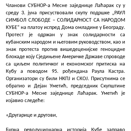
Чланови СУБНОР-а Месне заједнице Лаћарак су у
среду 3. јуна присуствовали скупу подршке „РАУЛ
СИМБОЛ СЛОБОДЕ – СОЛИДАРНОСТ СА НАРОДОМ
КУБЕ“ на платоу испред Дома омладине у Београду.
Протест је одржан у знак солидарности са
кубанским народом и његовим руководством, као и
знак протеста против вишедеценијске геноцидне
блокаде коју Сједињене Америчке Државе спроводе
са циљем политичког и економског притиска на
Кубу а поводом 95. рођендана Раула Кастра.
Организатори су били НКПЈ и СКОЈ. Присутнима се
обратио и Дејан Уметић, председник Скупштине
СУБНОР-а Месне заједнице Лаћарак. Уметић је
изјавио следеће:
«Другарице и другови,
Бурна револуционарна историја Кубе заправо