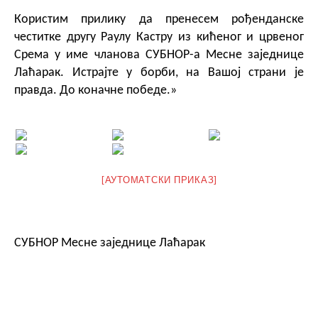
Користим прилику да пренесем рођенданске
честитке другу Раулу Кастру из кићеног и црвеног
Срема у име чланова СУБНОР-а Месне заједнице
Лаћарак. Истрајте у борби, на Вашој страни је
правда. До коначне победе.»
[АУТОМАТСКИ ПРИКАЗ]
СУБНОР Месне заједнице Лаћарак