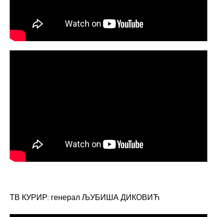
ТВ КУРИР: генерал ЉУБИША ДИКОВИЋ