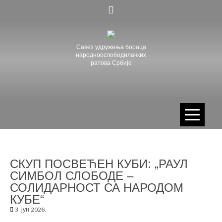
Skip
to
content
Савез удружења бораца
народноослободилачких
ратова Србије
СКУП ПОСВЕЋЕН КУБИ: „РАУЛ
СИМБОЛ СЛОБОДЕ –
СОЛИДАРНОСТ СА НАРОДОМ
КУБЕ“
3. јун 2026.