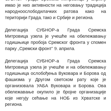
имао је низ активности на неговању традиција
народноослободилачких ратова како на
територији Града, тако и Србије и региона.
Делегација СУБНОР-а Града Сремска
Митровица узела је учешће на обележавању
годишњице пробоја Сремског фронта у спомен
парку „Сремски фронт“ 9. априла.
Делегација СУБНОР-а Града Сремска
Митровица узела је учешће и на обележавању
годишњица ослобођења Вуковара и Борова од
фашизма у Другом светском рату које је
организовала УАБА Вуковара и Борова. Ова
обележавање окупило је бројне организације
које негују сећање на НОБ из Хрватске и
региона.