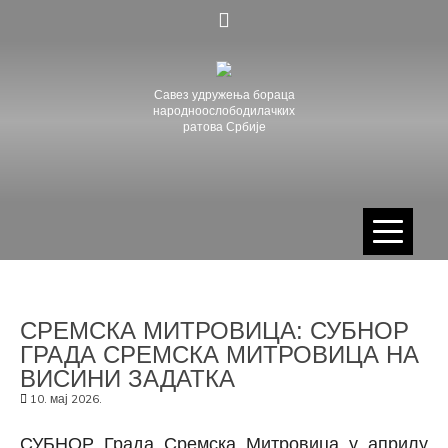
Skip
to
content
Савез удружења бораца
народноослободилачких
ратова Србије
СРЕМСКА МИТРОВИЦА: СУБНОР
ГРАДА СРЕМСКА МИТРОВИЦА НА
ВИСИНИ ЗАДАТКА
10. мај 2026.
СУБНОР Града Сремска Митровица у априлу