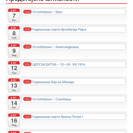
АВГ
Ослобођење – Брус
>>>
7
Пет
АВГ
Годишњица смрти Арчибалда Рајса
>>>
8
Суб
АВГ
Ослобођење – Александровац
>>>
9
Нед
АВГ
ЦЕРСКА БИТКА – 12—24. VIII 1914.
>>>
12
Сре
АВГ
Годишњица боја на Мишару
>>>
13
Чет
АВГ
Ослобођење – Сокобања
>>>
14
Пет
АВГ
Годишњица смрти Краља Петра I
>>>
16
Нед
АВГ