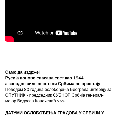
Само да издрже!
Русија поново спасава свет као 1944,
а западне силе нешто ни Србима не праштају
Поводом 80 година ослобођења Београда интервју за
СПУТНИК - председник СУБНОР Србија генерал-
мајор Видосав Ковачевић
>>>
ДАТУМИ ОСЛОБОЂЕЊА ГРАДОВА
У СРБИЈИ У