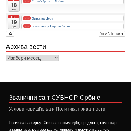
Ослобођење – Лебане
>>>
18
Уто
АВГ
Битка на Церу
>>>
19
Годишњица Церске битке
>>>
Сре
View Calendar
Архива вести
Архива
вести
Званични сајт СУБНОР Србије
Услови коришћења и Политика приватности
Позив за сарадњу: Све ваше примедбе, предлоге, коментаре,
иницијативе, реаговања, материјале и документа за које