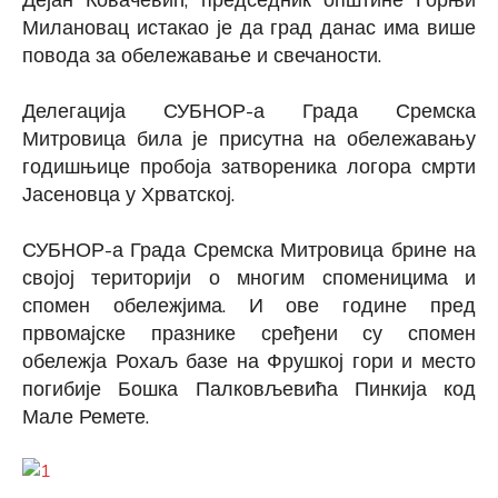
Милановац истакао је да град данас има више
повода за обележавање и свечаности.
Делегација СУБНОР-а Града Сремска
Митровица била је присутна на обележавању
годишњице пробоја затвореника логора смрти
Јасеновца у Хрватској.
СУБНОР-а Града Сремска Митровица брине на
својој територији о многим споменицима и
спомен обележјима. И ове године пред
првомајске празнике сређени су спомен
обележја Рохаљ базе на Фрушкој гори и место
погибије Бошка Палковљевића Пинкија код
Мале Ремете.