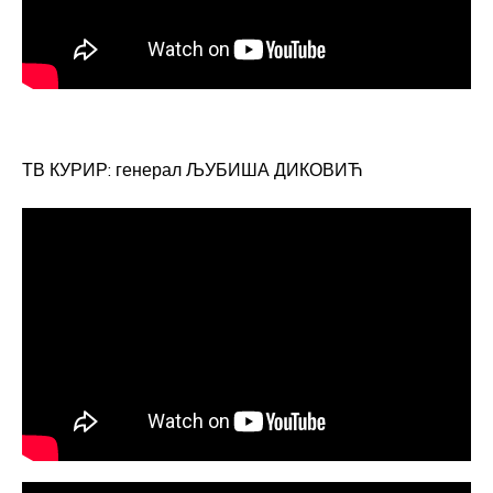
ТВ КУРИР: генерал ЉУБИША ДИКОВИЋ