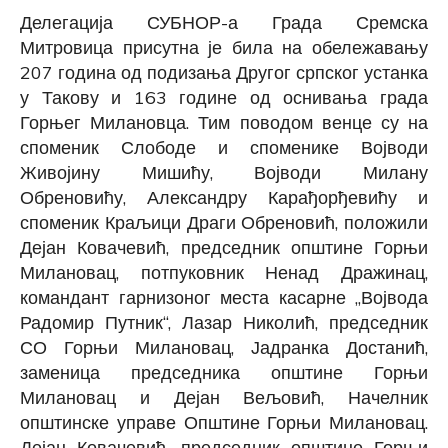
Делегација СУБНОР-а Града Сремска
Митровица присутна је била на обележавању
207 година од подизања Другог српског устанка
у Такову и 163 године од оснивања града
Горњег Милановца. Тим поводом венце су на
споменик Слободе и споменике Војводи
Живојину Мишићу, Војводи Милану
Обреновићу, Александру Карађорђевићу и
споменик Краљици Драги Обреновић, положили
Дејан Ковачевић, председник општине Горњи
Милановац, потпуковник Ненад Дражинац,
командант гарнизоног места касарне „Војвода
Радомир Путник“, Лазар Николић, председник
СО Горњи Милановац, Јадранка Достанић,
заменица председника општине Горњи
Милановац и Дејан Вељовић, Начелник
општинске управе Општине Горњи Милановац.
Дејан Ковачевић, председник општине Горњи