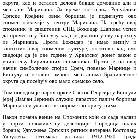
округа, као и осталих делова бивше домовине али и
мештани Маринаца. За време постојања Републике
Српске Крајине овим борцима је подигнуто ово
спомен обележје у центру Маринаца. На срећу овај
споменик је свештеник СПЦ Божидар Шапоња успео
да премести у Бингулу када је долазио у ову парохију
из Маринаца. Прота Божидар је имао визију и
заштитио овај споменик културе, поготово кад смо
сведоци да је ове године у Хрватској донет закон о
уништењу ћириличних споменика. Прота је на овај
начин симболично спојио Срем, повезао Маринце и
Бингулу и оставио аманет мештанима Браничевског
округа да посећују ово мало сремско село.
Тим поводом је парох цркве Светог Георгија у Бингули
јереј Дамјан Јеринић служио парастос палим борцима
Маринаца и указао гостопримство присутнима.
Након помена венце на Споменик који се сада налази
у порти положиле су делегације:
Породица палих
бораца; Удружења Српских ратних ветерана Костолац;
Удружења потомака ратника 1912-1920 Града