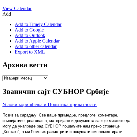
View Calendar
Add
Add to Timely Calendar
Add to Google
Add to Outlook
Add to Apple Calendar
Add to other calendar
Export to XML
Архива вести
Архива
вести
Званични сајт СУБНОР Србије
Услови коришћења и Политика приватности
Позив за сарадњу: Све ваше примедбе, предлоге, коментаре,
иницијативе, реаговања, материјале и документа за које мислите да
могу да унапреде рад СУБНОР пошаљите нам преко странице
„Контакт“, а ми ћемо их размотрити и покушати имплементирати.