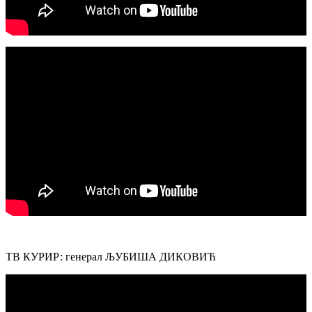
ТВ КУРИР: генерал ЉУБИША ДИКОВИЋ