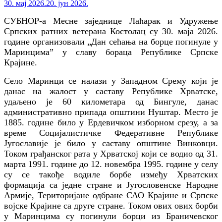
30. мај 2026.
20. јун 2026.
СУБНОР-а Месне заједнице Лаћарак и Удружење
Српских ратних ветерана Костолац су 30. маја 2026.
године организовали „Дан сећања на борце погинуле у
Маринцима” у славу бораца Републике Српске
Крајине.
Село Маринци се налази у Западном Срему који је
данас на жалост у саставу Републике Хрватске,
удаљено је 60 километара од Бингуле, данас
административно припада општини Нуштар. Место је
1885. године било у Ердевичком изборном срезу, а за
време Социјалистичке Федеративне Републике
Југославије је било у саставу општине Винковци.
Током грађанског рата у Хрватској који се водио од 31.
марта 1991. године до 12. новембра 1995. године у селу
су се такође водиле борбе између Хрватских
формација са једне стране и Југословенске Народне
Армије, Територијане одбране САО Крајине и Српске
војске Крајине са друге стране. Током ових ових борби
у Маринцима су погинули борци из Браничевског