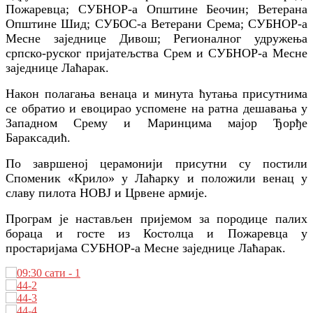
Пожаревца; СУБНОР-а Општине Беочин; Ветерана
Општине Шид; СУБОС-а Ветерани Срема; СУБНОР-а
Месне заједнице Дивош; Регионалног удружења
српско-руског пријатељства Срем и СУБНОР-а Месне
заједнице Лаћарак.
Након полагања венаца и минута ћутања присутнима
се обратио и евоцирао успомене на ратна дешавања у
Западном Срему и Маринцима мајор Ђорђе
Бараксадић.
По
завршен
ој
церамониј
и
присутни су постили
Споменик «Крило» у Лаћарку и положили венац у
славу пилота НОВЈ и Црвене армије.
Програм је настављен пријемом за породице палих
бораца и госте из Костолца и Пожаревца у
простаријама СУБНОР-а Месне заједнице Лаћарак.