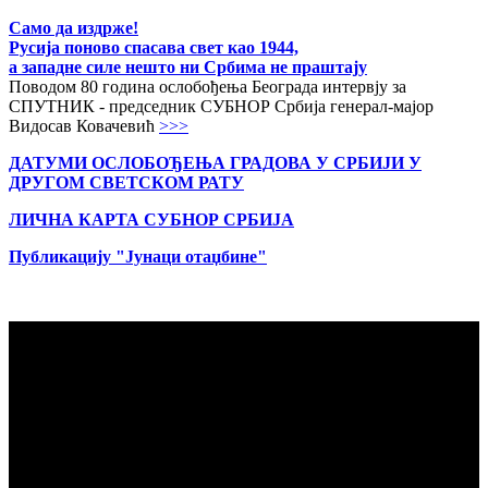
Само да издрже!
Русија поново спасава свет као 1944,
а западне силе нешто ни Србима не праштају
Поводом 80 година ослобођења Београда интервју за
СПУТНИК - председник СУБНОР Србија генерал-мајор
Видосав Ковачевић
>>>
ДАТУМИ ОСЛОБОЂЕЊА ГРАДОВА
У СРБИЈИ У
ДРУГОМ СВЕТСКОМ РАТУ
ЛИЧНА КАРТА СУБНОР СРБИЈА
Публикацију "Јунаци отаџбине"