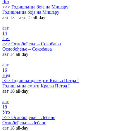
Чет
>>>
Годишњица боја на Мишару
Годишњица боја на Мишару
авг 13 – авг 15
all-day
авг
14
Пет
>>>
Ослобођење – Сокобања
Ослобођење – Сокобања
авг 14
all-day
авг
16
Нед
>>>
Годишњица смрти Краља Петра I
Годишњица смрти Краља Петра I
авг 16
all-day
авг
18
Уто
>>>
Ослобођење – Лебане
Ослобођење – Лебане
авг 18
all-day