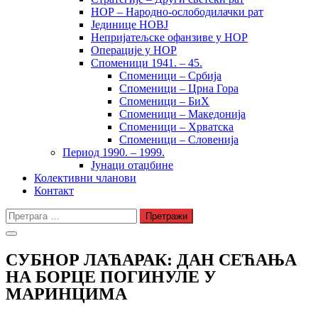
НОР – Народно-ослободилачки рат
Јединице НОВЈ
Непријатељске офанзиве у НОР
Операције у НОР
Споменици 1941. – 45.
Споменици – Србија
Споменици – Црна Гора
Споменици – БиХ
Споменици – Македонија
Споменици – Хрватска
Споменици – Словенија
Период 1990. – 1999.
Јунаци отаџбине
Колективни чланови
Контакт
Претрага
за:
СУБНОР ЛАЋАРАК: ДАН СЕЋАЊА
НА БОРЦЕ ПОГИНУЛЕ У
МАРИНЦИМА