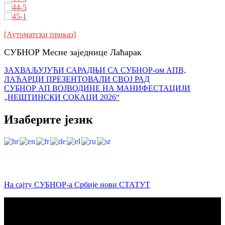
[Аутоматски приказ]
СУБНОР Месне заједнице Лаћарак
Кретање
ЗАХВАЉУЈУЋИ САРАДЊИ СА СУБНОР-ом АПВ,
ЛАЋАРЦИ ПРЕЗЕНТОВАЛИ СВОЈ РАД
чланка
СУБНОР АП ВОЈВОДИНЕ НА МАНИФЕСТАЦИЈИ
„НЕШТИНСКИ СОКАЦИ 2026“
Изаберите језик
На сајту СУБНОР-а Србије нови СТАТУТ