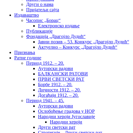
Други о нама
Пријатељи сајта
Издаваштво
Часопис „Борац“
Електронско издање
Публикације
Фондација „Драгојло Дудић“
Јавни позив – 53. Конкурс „Драгојло Дудић“
Актуелно – Конкурс „Драгојло Дудић“
Признања
Ратне године
Период 1912. – 20.
Ауторски радови
БАЛКАНСКИ РАТОВИ
ПРВИ СВЕТСКИ РАТ
Борбе 1912. – 20.
Личности 1912. – 20.
Догађаји 1912. – 20.
Период 1941. – 45.
Ауторски радови
Ослобођење градова у НОР
Народни хероји Југославије
Народни хероји
Други светски рат
Стратегије – Други светски рат