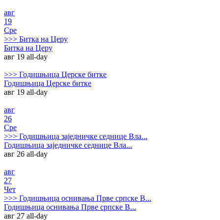
авг
19
Сре
>>>
Битка на Церу
Битка на Церу
авг 19
all-day
>>>
Годишњица Церске битке
Годишњица Церске битке
авг 19
all-day
авг
26
Сре
>>>
Годишњица заједничке седнице Вла...
Годишњица заједничке седнице Вла...
авг 26
all-day
авг
27
Чет
>>>
Годишњица оснивања Прве српске В...
Годишњица оснивања Прве српске В...
авг 27
all-day