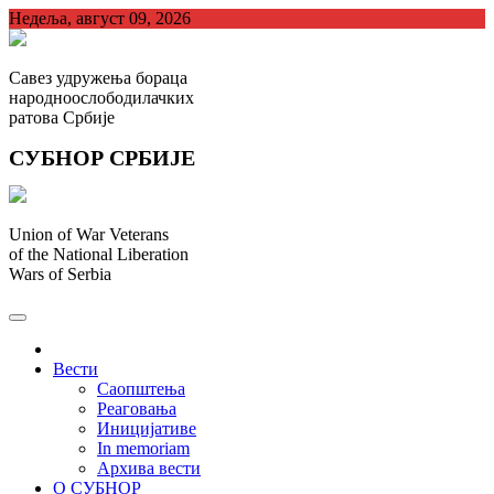
Skip
Недеља, август 09, 2026
to
content
Савез удружења бораца
народноослободилачких
ратова Србије
СУБНОР СРБИЈЕ
Union of War Veterans
of the National Liberation
Wars of Serbia
СУБНОР Србијe
.
Вести
Саопштења
Реаговања
Иницијативе
In memoriam
Архива вести
О СУБНОР