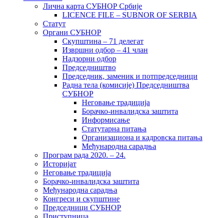
Лична карта СУБНОР Србије
LICENCE FILE – SUBNOR OF SERBIA
Статут
Органи СУБНОР
Скупштина – 71 делегат
Извршни одбор – 41 члан
Надзорни одбор
Председништво
Председник, заменик и потпредседници
Радна тела (комисије) Председништва
СУБНОР
Неговање традиција
Борачко-инвалидска заштита
Информисање
Статутарна питања
Организациона и кадровска питања
Међународна сарадња
Програм рада 2020. – 24.
Историјат
Неговање традиција
Борачко-инвалидска заштита
Међународна сарадња
Конгреси и скупштине
Председници СУБНОР
Приступница