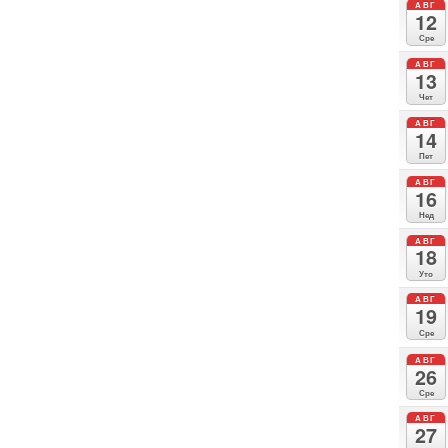
АВГ
12
Сре
АВГ
13
Чет
АВГ
14
Пет
АВГ
16
Нед
АВГ
18
Уто
АВГ
19
Сре
АВГ
26
Сре
АВГ
27