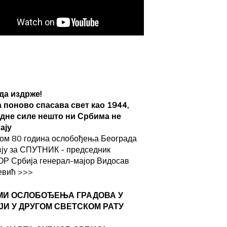
да издрже!
а поново спасава свет као 1944,
адне силе нешто ни Србима не
ају
ом 80 година ослобођења Београда
вју за СПУТНИК - председник
Р Србија генерал-мајор Видосав
евић
>>>
МИ ОСЛОБОЂЕЊА ГРАДОВА
У
ЈИ У ДРУГОМ СВЕТСКОМ РАТУ