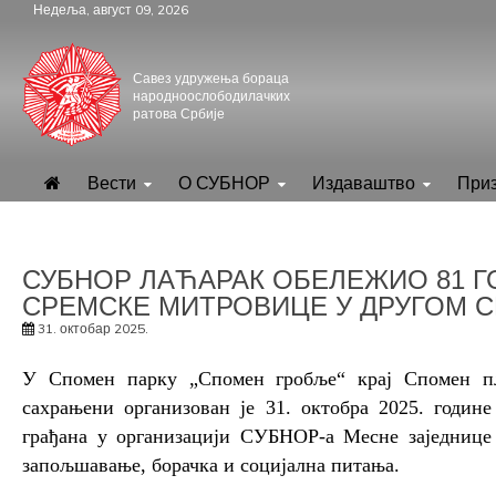
Skip
Недеља, август 09, 2026
to
content
Савез удружења бораца
народноослободилачких
ратова Србије
.
СУБНОР Србијe
Вести
О СУБНОР
Издаваштво
При
СУБНОР ЛАЋАРАК ОБЕЛЕЖИО 81 
СРЕМСКЕ МИТРОВИЦЕ У ДРУГОМ С
31. октобар 2025.
У Спомен парку „Спомен гробље“ крај Спомен пл
сахрањени организован је 31. октобра 2025. годин
грађана у организацији СУБНОР-а Месне заједнице
запољшавање, борачка и социјална питања.