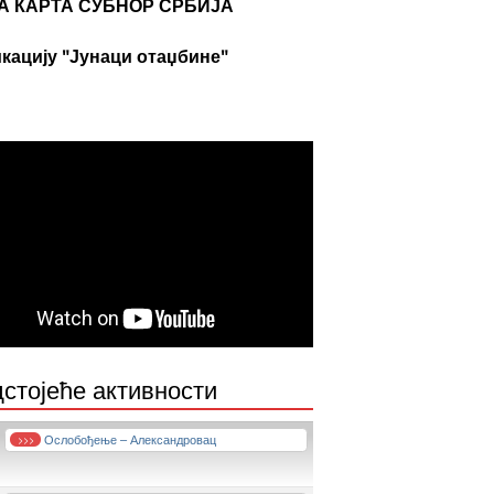
А КАРТА СУБНОР СРБИЈА
кацију "Јунаци отаџбине"
стојеће активности
Ослобођење – Александровац
>>>