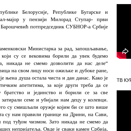
ублике Белорусије, Републике Бугарске и
рал-мајор у пензији Милорад Ступар-
први
 Барошчевић
потпредседник СУБНОР-а Србије
аменковски Министарка за рад, запошљавање,
 који су се вековима борили да увек будемо
а, никада не смемо дозволити да нас деле“
вица на свом лицу носи ожиљке и дубоке ране,
је њена душа остала чиста и дан данас. Како је
ТВ КУ
тичким апетитима, за које други треба да се
у братство и јединство и борили се за све
 затирали семе и убијали нам децу у колевци.
него су смишљали оружје којим би се што више
ста су нам правили границе на Дрини, на Сави,
и под туђом чизмом. Зато никада не смемо да
наших непријатеља. Овде је сваки камен Србија,