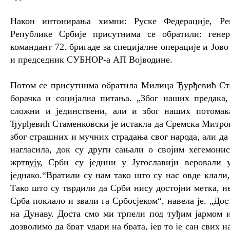
Након интонирања химни: Руске Федерације, Реп
Републике Србије присутнима се обратили: гене
командант
72. бригаде за специјалне операције
и Јово
и председник СУБНОР-а АП Војводине.
Потом се присутнима обратила Милица Ђурђевић Ст
борачка и социјална питања. „Због наших предака,
сложни и јединствени, али и због наших потомак
Ђурђевић Стаменковски је истакла да Сремска Митро
због страшних и мучних страдања свог народа, али да 
нагласила, док су други сањали о својим хегемонис
жртвују, Срби су једини у Југославији веровали 
једнако.“Вратили су нам тако што су нас овде клали,
Тако што су тврдили да Срби нису достојни метка, 
Срба поклало и звали га Србосјеком“, навела је. „До
на Дунаву. Доста смо ми трпели под туђим јармом 
дозволимо да брат удари на брата, јер то је сан свих 