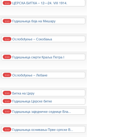
ЦЕРСКА БИТКА – 12—24. VIII 1914.
>>>
Годишњица боја на Мишару
>>>
Ослобођење – Сокобања
>>>
Годишњица смрти Краља Петра I
>>>
Ослобођење – Лебане
>>>
Битка на Церу
>>>
Годишњица Церске битке
>>>
Годишњица заједничке седнице Вла...
>>>
Годишњица оснивања Прве српске В...
>>>