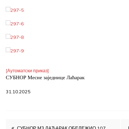
[Аутоматски приказ]
СУБНОР Месне заједнице Лаћарак
31.10.2025
Кретање
СУБНОР МЗ ЛАЋАРАК ОБЕЛЕЖИО 107