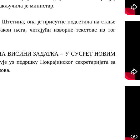
закључила је министар.
 Штетина, она је присутне подсетила на стање
акон њега, читајући изворне текстове из тог
кта „НА ВИСИНИ ЗАДАТКА – У СУСРЕТ НОВИМ
 уз подршку Покрајинског секретаријата за
лова.