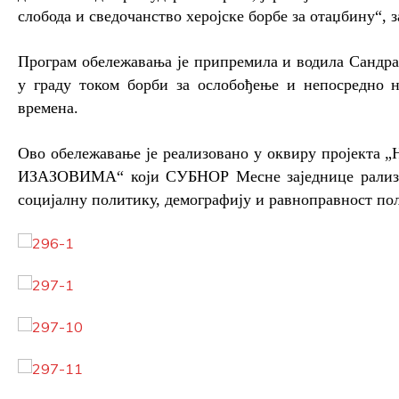
слобода и сведочанство херојске борбе за отаџбину“, 
Програм обележавања је припремила и водила Сандра
у граду током борби за ослобођење и непосредно н
времена.
Ово обележавање је реализовано у оквиру проје
ИЗАЗОВИМА“ који СУБНОР Месне заједнице рализује
социјалну политику, демографију и равноправност по