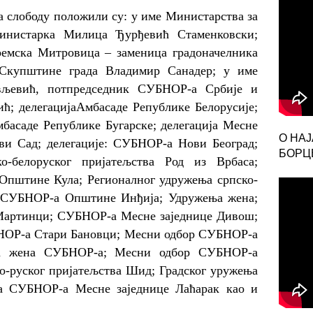
а слободу положили су: у име Министарства за
министарка Милица Ђурђевић Стаменковски;
Сремска Митровица – заменица градоначелника
Скупштине града Владимир Санадер; у име
вљевић, потпредседник СУБНОР-а Србије и
; делегацијаАмбасаде Републике Белорусије;
мбасаде Републике Бугарске; делегација Месне
О НА
ови Сад; делегације: СУБНОР-а Нови Београд;
БОРЦЕ
о-белоруског пријатељства Род из Врбаса;
пштине Кула; Регионалног удружења српско-
; СУБНОР-а Општине Инђија; Удружења жена;
артинци; СУБНОР-а Месне заједнице Дивош;
НОР-а Стари Бановци; Месни одбор СУБНОР-а
ва жена СУБНОР-а; Месни одбор СУБНОР-а
-руског пријатељства Шид; Градског уружења
ра СУБНОР-а Месне заједнице Лаћарак као и