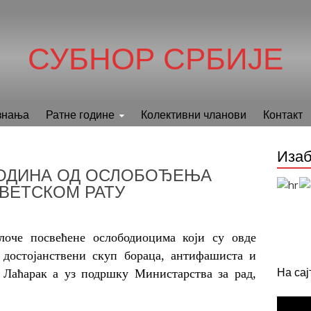
СУБНОР СРБИЈЕ
знања
Ратне године
Колективни чланови
Контакт
Изаб
ГОДИНА ОД ОСЛОБОЂЕЊА
ВЕТСКОМ РАТУ
оче посвећене ослободиоцима који су овде
е достојанствени скуп бораца, антифашиста и
На са
 Лаћарак а уз подршку Министарств
a
за рад,