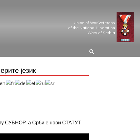
Union of War Veterans
of the National Liberation
Wars of Serbia
ерите језик
јту СУБНОР-а Србије нови СТАТУТ