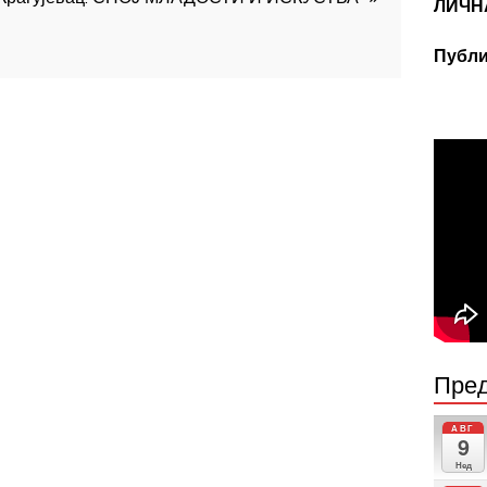
ЛИЧН
Публи
Пред
АВГ
9
Нед