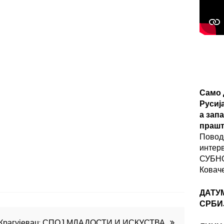
Само 
Русиј
а зап
прашт
Повод
интер
СУБНО
Ковач
ДАТУ
СРБИ
Крагујевац: СПОЈ МЛАДОСТИ И ИСКУСТВА