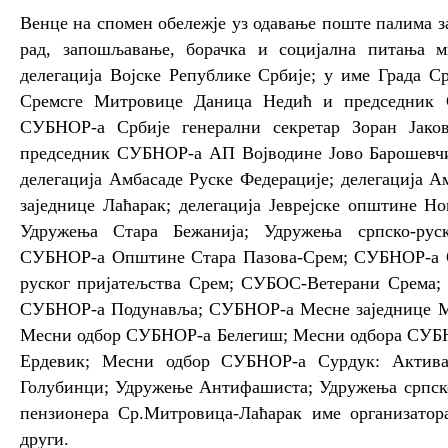
Венце на спомен обележје уз одавање поште палима з
рад, запошљавање, борачка и социјална питања 
делегација Војске Републике Србије; у име Града 
Сремсге Митровице Даница Недић и председник 
СУБНОР-а Србије генерални секретар Зоран Јако
председник СУБНОР-а АП Војводине Јово Барошевчић
делегација Амбасаде Руске Федерације; делегација А
заједнице Лаћарак; делегација Јеврејске општине Н
Удружења Стара Бежанија; Удружења српско-руск
СУБНОР-а Општине Стара Пазова-Срем; СУБНОР-а О
руског пријатељства Срем; СУБОС-Ветерани Срема
СУБНОР-а Подунавља; СУБНОР-а Месне заједнице М
Месни одбор СУБНОР-а Белегиш; Месни одбора СУБ
Ердевик; Месни одбор СУБНОР-а Сурдук: Акти
Голубинци; Удружење Антифашиста; Удружења српско
пензионера Ср.Митровица-Лаћарак име организато
други.