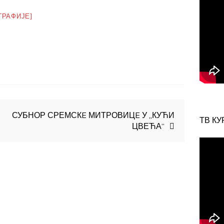
ГРАФИЈЕ]
СУБНОР СРЕМСКE МИТРОВИЦE У „КУЋИ
ТВ КУ
ЦВЕЋА“