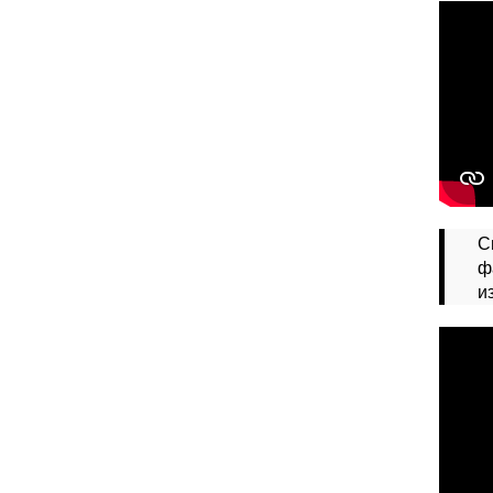
С
ф
и