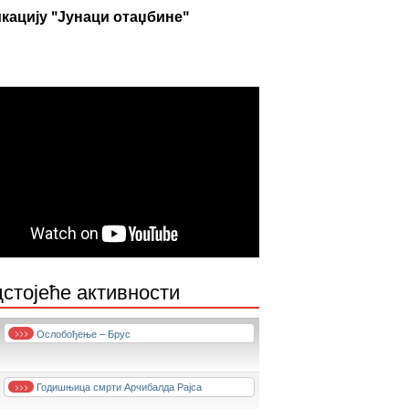
кацију "Јунаци отаџбине"
стојеће активности
Ослобођење – Брус
>>>
Годишњица смрти Арчибалда Рајса
>>>