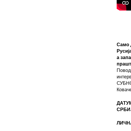
Само 
Русиј
а зап
прашт
Повод
интер
СУБНО
Ковач
ДАТУ
СРБИ
ЛИЧН