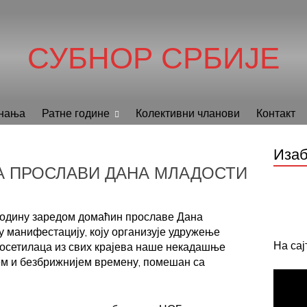
СУБНОР СРБИЈЕ
нања
Ратне године
Колективни чланови
Контакт
Изаб
А ПРОСЛАВИ ДАНА МЛАДОСТИ
 годину заредом домаћин прославе Дана
у манифестацију, коју организује удружење
На са
 посетилаца из свих крајева наше некадашње
ем и безбрижнијем времену, помешан са