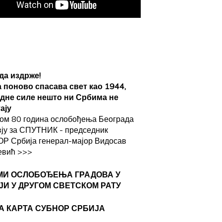
да издрже!
а поново спасава свет као 1944,
адне силе нешто ни Србима не
ају
ом 80 година ослобођења Београда
вју за СПУТНИК - председник
Р Србија генерал-мајор Видосав
евић
>>>
МИ ОСЛОБОЂЕЊА ГРАДОВА
У
ЈИ У ДРУГОМ СВЕТСКОМ РАТУ
А КАРТА СУБНОР СРБИЈА