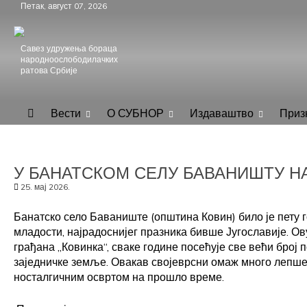
Skip
Петак, август 07, 2026
to
content
Савез удружења бораца
народноослободилачких
ратова Србије
.
СУБНОР Србијe
Вести
О СУБНОР
Издаваштво
Приз
У БАНАТСКОМ СЕЛУ БАВАНИШТУ Н
25. мај 2026.
Банатско село Баваниште (општина Ковин) било је пету
младости, најрадоснијег празника бивше Југославије. Ов
грађана „Ковинка“, сваке године посећује све већи број
заједничке земље. Овакав својеврсни омаж много лепш
носталгичним освртом на прошло време.