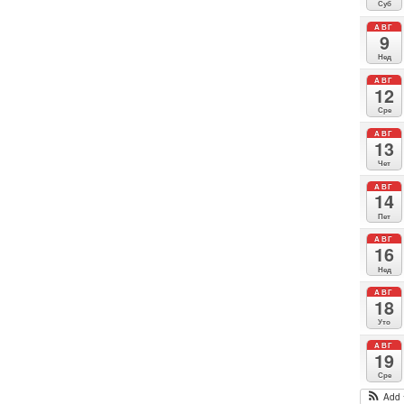
Суб
АВГ
9
Нед
АВГ
12
Сре
АВГ
13
Чет
АВГ
14
Пет
АВГ
16
Нед
АВГ
18
Уто
АВГ
19
Сре
Add