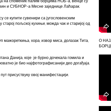
ца на споменик палим борцима НОБ-а, венце су
вин и СУБНОР-а Месне заједнице Лаћарак.
су се купити сувенири са југословенским
у старој пољској кухињи, можда чак и старијој од
уп мажореткиња, хора, извор миса, долазак Тита,
О НА
БОРЦЕ
ана Данија, које је бурно дочекала гомила и
оватно је био најфотографисанији део догађаја.
ут присуствуку овој манифестацији.