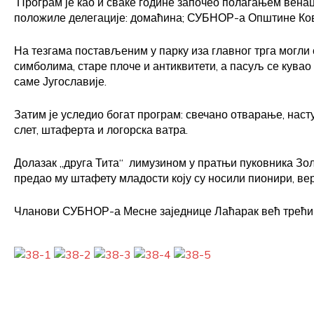
Програм је као и сваке године започео полагањем вена
положиле делегације: домаћина; СУБНОР-а Општине Ко
На тезгама постављеним у парку иза главног трга могли 
симболима, старе плоче и антиквитети, а пасуљ се кувао 
саме Југославије.
Затим је уследио богат програм: свечано отварање, наст
слет, штаферта и логорска ватра.
Долазак „друга Тита“ лимузином у пратњи пуковника Золт
предао му штафету младости коју су носили пионири, вер
Чланови СУБНОР-а Месне заједнице Лаћарак већ трећи п