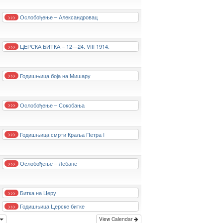
Ослобођење – Александровац
>>>
ЦЕРСКА БИТКА – 12—24. VIII 1914.
>>>
Годишњица боја на Мишару
>>>
Ослобођење – Сокобања
>>>
Годишњица смрти Краља Петра I
>>>
Ослобођење – Лебане
>>>
Битка на Церу
>>>
Годишњица Церске битке
>>>
View Calendar