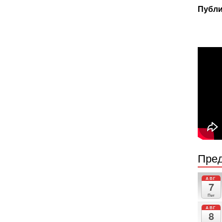
Публи
Пред
АВГ
7
Пет
АВГ
8