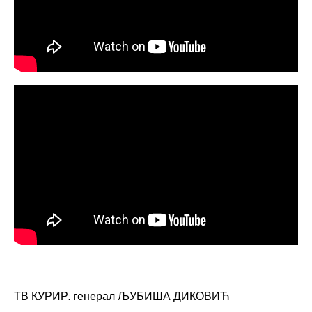
ТВ КУРИР: генерал ЉУБИША ДИКОВИЋ