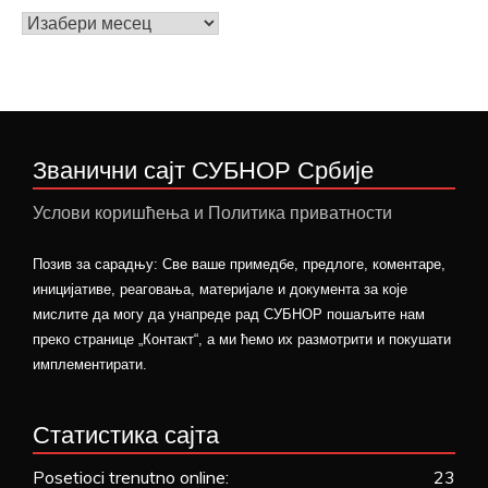
Архива
вести
Званични сајт СУБНОР Србије
Услови коришћења и Политика приватности
Позив за сарадњу: Све ваше примедбе, предлоге, коментаре,
иницијативе, реаговања, материјале и документа за које
мислите да могу да унапреде рад СУБНОР пошаљите нам
преко странице „Контакт“, а ми ћемо их размотрити и покушати
имплементирати.
Статистика сајта
Posetioci trenutno online:
23