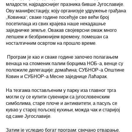
младости, најрадоснијег празника бивше Југославије.
Ову манифестацију, коју организује удружење грађана
„Ковинка“, сваке године посећује све већи број
посетилаца из свих крајева наше некадашње
заједничке земље. Овакав својеврсни омаж много
лепшем и безбрижнијем времену, помешан са
носталгичним освртом на прошло време.
Програм је као и сваке године започео полагањем
венаца на споменик палим борцима НОБ-а, венце су
положиле делегације: домаћина; СУБНОР-а Општине
Ковин и СУБНОР-а Месне заједнице Лаћарак.
На тезгама постављеним у парку иза главног трга
могли су се купити сувенири са југословенским
симболима, старе плоче и антиквитети, а пасуљ се
кувао у старој пољској кухињи, можда чак и старијој
од саме Југославије.
Затим је уследио богат програм: свечано отварање,