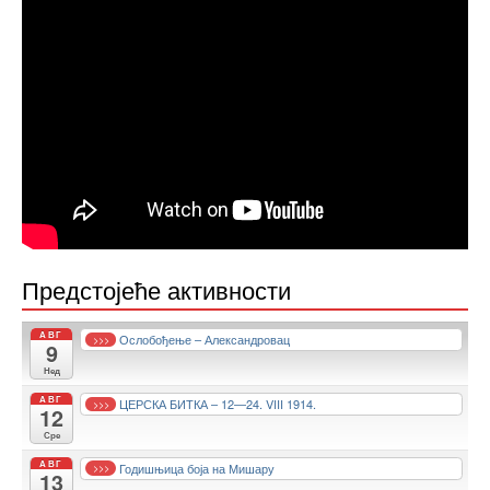
Предстојеће активности
АВГ
Ослобођење – Александровац
>>>
9
Нед
АВГ
ЦЕРСКА БИТКА – 12—24. VIII 1914.
>>>
12
Сре
АВГ
Годишњица боја на Мишару
>>>
13