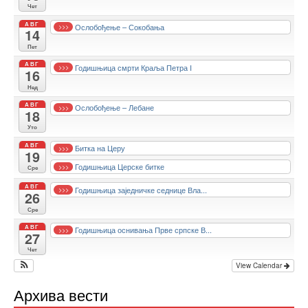
Чет
АВГ
Ослобођење – Сокобања
>>>
14
Пет
АВГ
Годишњица смрти Краља Петра I
>>>
16
Нед
АВГ
Ослобођење – Лебане
>>>
18
Уто
АВГ
Битка на Церу
>>>
19
Годишњица Церске битке
>>>
Сре
АВГ
Годишњица заједничке седнице Вла...
>>>
26
Сре
АВГ
Годишњица оснивања Прве српске В...
>>>
27
Чет
View Calendar
Архива вести