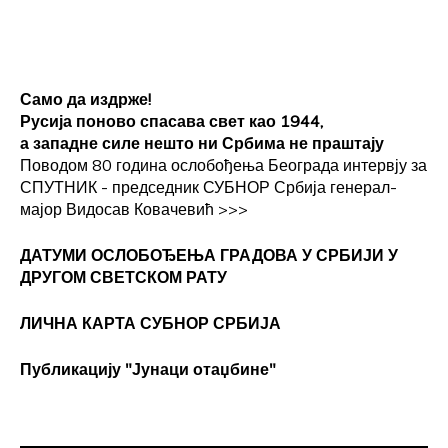
Само да издрже!
Русија поново спасава свет као 1944,
а западне силе нешто ни Србима не праштају
Поводом 80 година ослобођења Београда интервју за
СПУТНИК - председник СУБНОР Србија генерал-
мајор Видосав Ковачевић
>>>
ДАТУМИ ОСЛОБОЂЕЊА ГРАДОВА
У СРБИЈИ У
ДРУГОМ СВЕТСКОМ РАТУ
ЛИЧНА КАРТА СУБНОР СРБИЈА
Публикацију "Јунаци отаџбине"