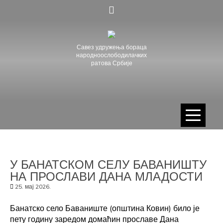
Skip
to
content
Савез удружења бораца
народноослободилачких
ратова Србије
У БАНАТСКОМ СЕЛУ БАВАНИШТУ
НА ПРОСЛАВИ ДАНА МЛАДОСТИ
25. мај 2026.
Банатско село Баваниште (општина Ковин) било је
пету годину заредом домаћин прославе Дана