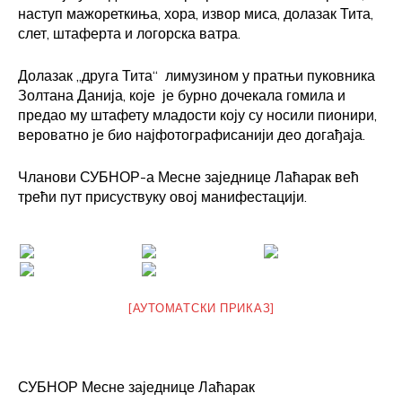
наступ мажореткиња, хора, извор миса, долазак Тита,
слет, штаферта и логорска ватра.
Долазак „друга Тита“ лимузином у пратњи пуковника
Золтана Данија, које је бурно дочекала гомила и
предао му штафету младости коју су носили пионири,
вероватно је био најфотографисанији део догађаја.
Чланови СУБНОР-а Месне заједнице Лаћарак већ
трећи пут присуствуку овој манифестацији.
[АУТОМАТСКИ ПРИКАЗ]
СУБНОР Месне заједнице Лаћарак