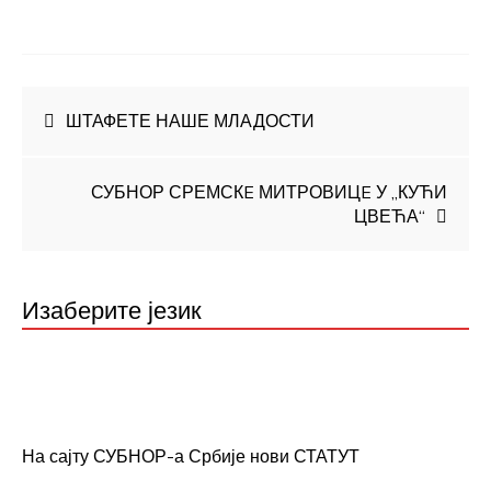
Кретање
ШТАФЕТЕ НАШЕ МЛАДОСТИ
чланка
СУБНОР СРЕМСКE МИТРОВИЦE У „КУЋИ
ЦВЕЋА“
Изаберите језик
На сајту СУБНОР-а Србије нови СТАТУТ