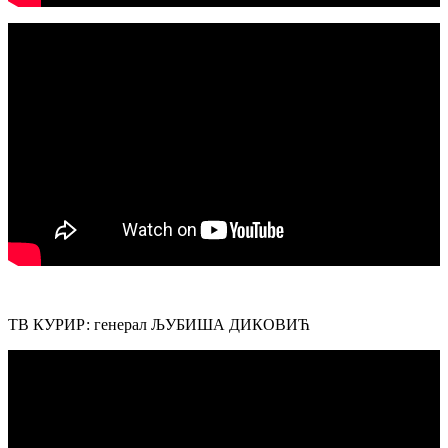
ТВ КУРИР: генерал ЉУБИША ДИКОВИЋ