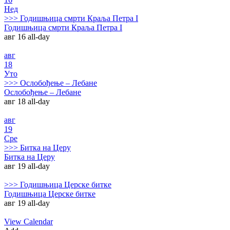
Нед
>>>
Годишњица смрти Краља Петра I
Годишњица смрти Краља Петра I
авг 16
all-day
авг
18
Уто
>>>
Ослобођење – Лебане
Ослобођење – Лебане
авг 18
all-day
авг
19
Сре
>>>
Битка на Церу
Битка на Церу
авг 19
all-day
>>>
Годишњица Церске битке
Годишњица Церске битке
авг 19
all-day
View Calendar