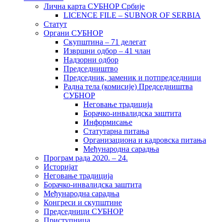
Лична карта СУБНОР Србије
LICENCE FILE – SUBNOR OF SERBIA
Статут
Органи СУБНОР
Скупштина – 71 делегат
Извршни одбор – 41 члан
Надзорни одбор
Председништво
Председник, заменик и потпредседници
Радна тела (комисије) Председништва
СУБНОР
Неговање традиција
Борачко-инвалидска заштита
Информисање
Статутарна питања
Организациона и кадровска питања
Међународна сарадња
Програм рада 2020. – 24.
Историјат
Неговање традиција
Борачко-инвалидска заштита
Међународна сарадња
Конгреси и скупштине
Председници СУБНОР
Приступница