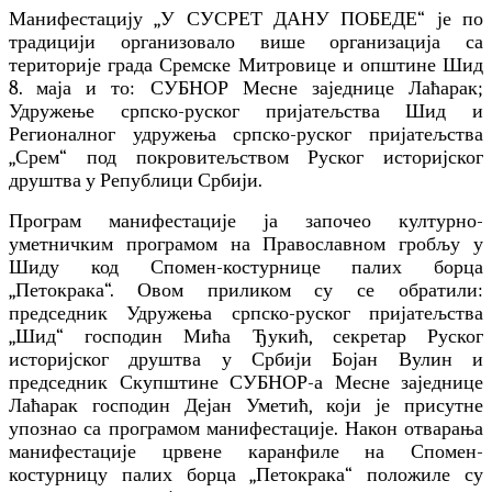
Манифестацију „У СУСРЕТ ДАНУ ПОБЕДЕ“ је по
традицији организовало више организација са
територије града Сремске Митровице и општине Шид
8. маја и то: СУБНОР Месне заједнице Лаћарак;
Удружење српско-руског пријатељства Шид и
Регионалног удружења српско-руског пријатељства
„Срем“ под покровитељством Руског историјског
друштва у Републици Србији.
Програм манифестације ја започео културно-
уметничким програмом на Православном гробљу у
Шиду код Спомен-костурнице палих борца
„Петокрака“. Овом приликом су се обратили:
председник Удружења српско-руског пријатељства
„Шид“ господин Мића Ђукић,
секретар Руског
историјског друштва у Србији
Бојан Вулин и
председник Скупштине СУБНОР-а Месне заједнице
Лаћарак господин Дејан Уметић, који је присутне
упознао са програмом манифестације. Након отварања
манифестације црвене каранфиле на Спомен-
костурницу палих борца „Петокрака“ положиле су