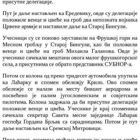
присутне делегације.
Пут је даље настављен ка Ередевику, овде су делегације
положиле венце и цвеће на гроб два непозната војника
Црвене армије и наставиле даље ка Старој Бингули.
Учесници су се поново зауставили на Фрушкој гори на
Месном гробљу у Старој Бингули, као би положили
венце и цвеће на гроб Михаила Галанова. Овде је
учеснике сачекали мештани овога малог фрушкогорског
села, а присутнима се обрато представник СУБНОР-а.
Потом се колона од преко тридесет аутомобила упутила
ка Лаћарку и спомен обележју Крило. Ово спомен
обележје се налази на месту бившег аеродрома и
посвећено је палим југословенским и совјетским
пилотима. Колона задржала да би присутне делегације
положиле венце и цвећа. Учеснике је крај споменика
сачекала секретар Савета месне заједнице Лаћарак
госпођа Гордана Брљак са сарадницима. Потом је пут
даље настављен ка Сремској Митровици.
Пред више десетина грађана потом су венци и цвеће