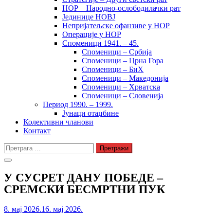
НОР – Народно-ослободилачки рат
Јединице НОВЈ
Непријатељске офанзиве у НОР
Операције у НОР
Споменици 1941. – 45.
Споменици – Србија
Споменици – Црна Гора
Споменици – БиХ
Споменици – Македонија
Споменици – Хрватска
Споменици – Словенија
Период 1990. – 1999.
Јунаци отаџбине
Колективни чланови
Контакт
Претрага
за:
У СУСРЕТ ДАНУ ПОБЕДЕ –
СРЕМСКИ БЕСМРТНИ ПУК
8. мај 2026.
16. мај 2026.