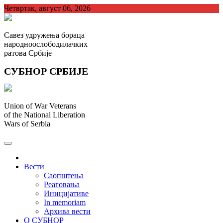
Skip
Четвртак, август 06, 2026
to
content
Савез удружења бораца
народноослободилачких
ратова Србије
СУБНОР СРБИЈЕ
Union of War Veterans
of the National Liberation
Wars of Serbia
СУБНОР Србијe
.
Вести
Саопштења
Реаговања
Иницијативе
In memoriam
Архива вести
О СУБНОР