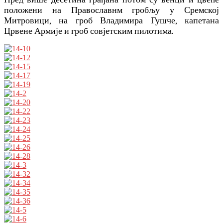
положени на Православнм гробљу у Сремској
Митровици, на гроб Владимира Гушче, капетана
Црвене Армије и гроб совјетским пилотима.