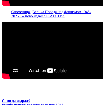
Споменица „Велика Победа над фашизмом 1945-
2025.“ – ново издање БРАТСТВА
Само да издрже!
Русија поново спасава свет као 1944,