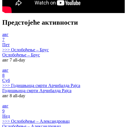
Предстојеће активности
авг
7
Пет
>>>
Ослобођење – Брус
Ослобођење – Брус
авг 7
all-day
авг
8
Суб
>>>
Годишњица смрти Арчибалда Рајса
Годишњица смрти Арчибалда Рајса
авг 8
all-day
авг
9
Нед
>>>
Ослобођење – Александровац
Ослобођење – Александровац