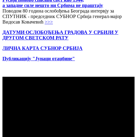
а западне силе нешто ни Србима не праштају
Поводом 80 година ослобођења Београда интервју за
СПУТНИК - председник СУБНОР Србија генерал-мајор
Видосав Ковачевић
>>>
ДАТУМИ ОСЛОБОЂЕЊА ГРАДОВА
У СРБИЈИ У
ДРУГОМ СВЕТСКОМ РАТУ
ЛИЧНА КАРТА СУБНОР СРБИЈА
Публикацију "Јунаци отаџбине"