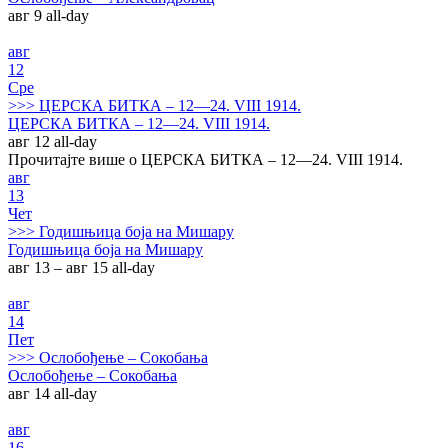
авг 9
all-day
авг
12
Сре
>>>
ЦЕРСКА БИТКА – 12—24. VIII 1914.
ЦЕРСКА БИТКА – 12—24. VIII 1914.
авг 12
all-day
Прочитајте више о ЦЕРСКА БИТКА – 12—24. VIII 1914.
авг
13
Чет
>>>
Годишњица боја на Мишару
Годишњица боја на Мишару
авг 13 – авг 15
all-day
авг
14
Пет
>>>
Ослобођење – Сокобања
Ослобођење – Сокобања
авг 14
all-day
авг
16