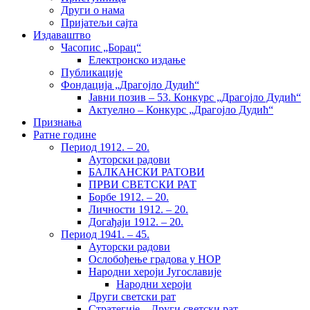
Други о нама
Пријатељи сајта
Издаваштво
Часопис „Борац“
Електронско издање
Публикације
Фондација „Драгојло Дудић“
Јавни позив – 53. Конкурс „Драгојло Дудић“
Актуелно – Конкурс „Драгојло Дудић“
Признања
Ратне године
Период 1912. – 20.
Ауторски радови
БАЛКАНСКИ РАТОВИ
ПРВИ СВЕТСКИ РАТ
Борбе 1912. – 20.
Личности 1912. – 20.
Догађаји 1912. – 20.
Период 1941. – 45.
Ауторски радови
Ослобођење градова у НОР
Народни хероји Југославије
Народни хероји
Други светски рат
Стратегије – Други светски рат