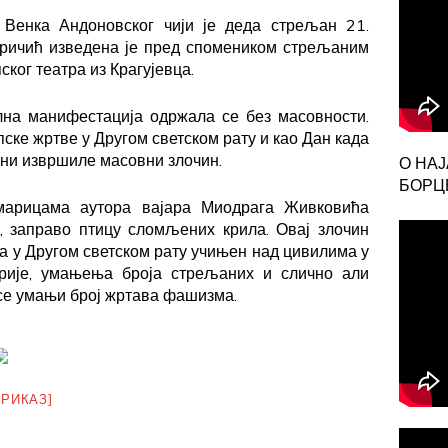
Венка Андоновског чији је деда стрељан 21.
аричић изведена је пред спомеником стрељаним
ког театра из Крагујевца.
лна манифестација одржала се без масовности.
ске жртве у Другом светском рату и као Дан када
ини извршиле масовни злочин.
О НА
БОРЦЕ
арицама аутора вајара Миодрага Живковића
, заправо птицу сломљених крила. Овај злочин
на у Другом светском рату учињен над цивилима у
орије, умањења броја стрељаних и слично али
се умањи број жртава фашизма.
ПРИКАЗ]