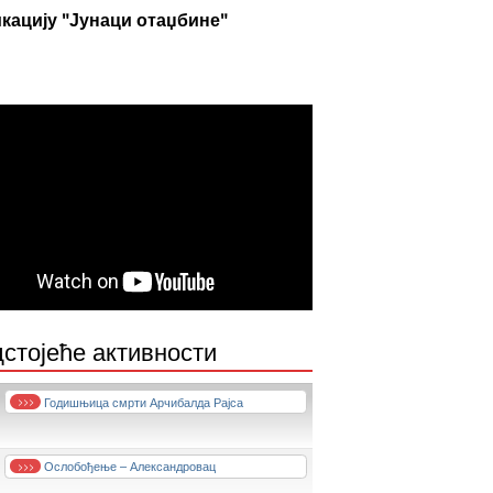
кацију "Јунаци отаџбине"
стојеће активности
Годишњица смрти Арчибалда Рајса
>>>
Ослобођење – Александровац
>>>