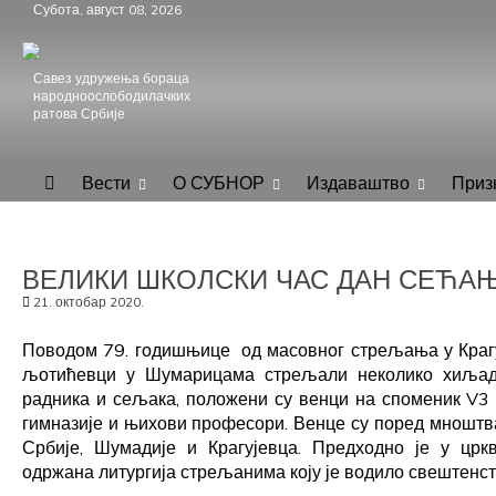
Skip
Субота, август 08, 2026
to
content
Савез удружења бораца
народноослободилачких
ратова Србије
.
СУБНОР Србијe
Вести
О СУБНОР
Издаваштво
Приз
ВЕЛИКИ ШКОЛСКИ ЧАС ДАН СЕЋА
21. октобар 2020.
Поводом 79. годишњице од масовног стрељања у Крагу
љотићевци у Шумарицама стрељали неколико хиљада
радника и сељака, положени су венци на споменик V3 
гимназије и њихови професори. Венце су поред мношт
Србије, Шумадије и Крагујевца. Предходно је у цр
одржана литургија стрељанима коју је водило свештенс