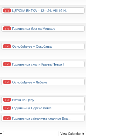
ЦЕРСКА БИТКА – 12—24. VIII 1914.
>>>
Годишњица боја на Мишару
>>>
Ослобођење – Сокобања
>>>
Годишњица смрти Краља Петра I
>>>
Ослобођење – Лебане
>>>
Битка на Церу
>>>
Годишњица Церске битке
>>>
Годишњица заједничке седнице Вла...
>>>
View Calendar