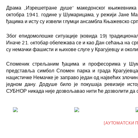
Драма „Изрешетране душе“ македонског књижевника 
октобра 1941. године у Шумарицама, у режији Јане М
ђацима и исту су извели глумци ансамбла Књажевско српс
Због епидомолошке ситуације (ковида 19) традициона
Иначе 21. oктобар обележава се и као Дан сећања на срп
су немачки фашисти и њихове слуге у Крагујевцу и окол
Споменик стрељаним ђацима и професорима у Шум
представља симбол Спомен парка и града Крагујевца
нацистичке Немачке је заправо један од највећих злочи
једном дану. Додуше било је покушаја ревизије ист
СУБНОР никада није дозвољавао нити ће дозволити да 
[АУТОМАТСКИ 