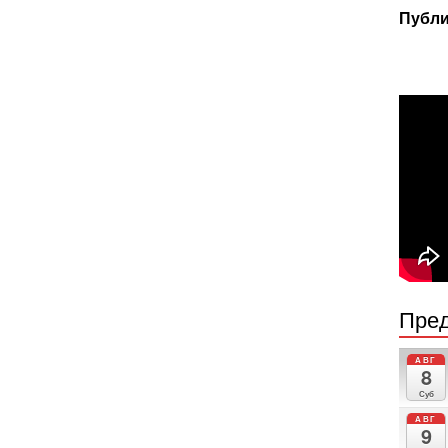
Публи
Пред
АВГ
8
Суб
АВГ
9