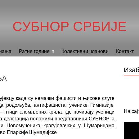
СУБНОР СРБИЈЕ
нања
Ратне године
Колективни чланови
Контакт
Изаб
ЊА
јевцу када су немачки фашисти и њихове слуге
 родољуба, антифашиста, ученике Гимназије,
На са
– птици сломљених крила, где почивају ученици
ва делегација положили представници СУБНОР-а
кви Новомученика крагујевачких у Шумарицама
тво Епархије Шумадијске.