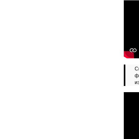
С
ф
и