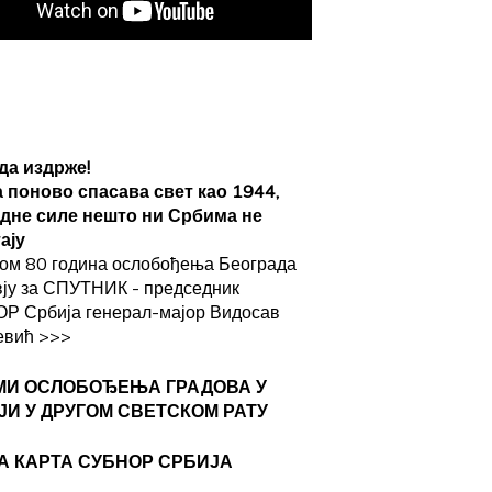
да издрже!
а поново спасава свет као 1944,
адне силе нешто ни Србима не
ају
ом 80 година ослобођења Београда
вју за СПУТНИК - председник
Р Србија генерал-мајор Видосав
евић
>>>
МИ ОСЛОБОЂЕЊА ГРАДОВА
У
ЈИ У ДРУГОМ СВЕТСКОМ РАТУ
А КАРТА СУБНОР СРБИЈА