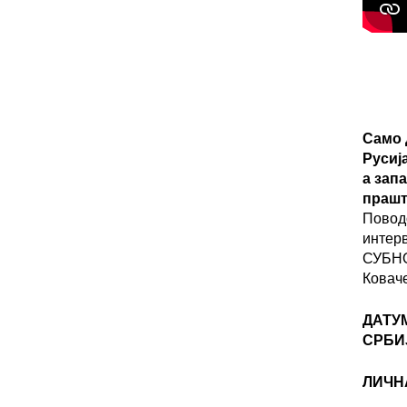
Само 
Русиј
а зап
прашт
Повод
интер
СУБНО
Ковач
ДАТУ
СРБИ
ЛИЧН