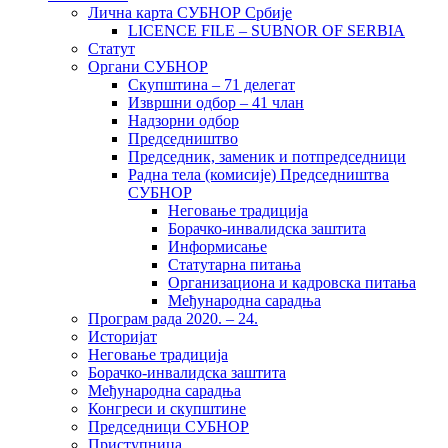
Лична карта СУБНОР Србије
LICENCE FILE – SUBNOR OF SERBIA
Статут
Органи СУБНОР
Скупштина – 71 делегат
Извршни одбор – 41 члан
Надзорни одбор
Председништво
Председник, заменик и потпредседници
Радна тела (комисије) Председништва
СУБНОР
Неговање традиција
Борачко-инвалидска заштита
Информисање
Статутарна питања
Организациона и кадровска питања
Међународна сарадња
Програм рада 2020. – 24.
Историјат
Неговање традиција
Борачко-инвалидска заштита
Међународна сарадња
Конгреси и скупштине
Председници СУБНОР
Приступница