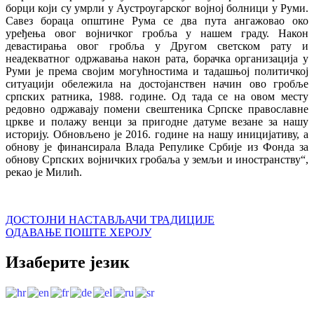
борци који су умрли у Аустроугарског војној болници у Руми.
Савез борaца општине Рума се два пута ангажовао око
уређења овог војничког гробља у нашем граду. Након
девастирања овог гробља у Другом светском рату и
неадекватног одржавања након рата, борачка организација у
Руми је према својим могућностима и тадашњој политичкој
ситуацији обележила на достојанствен начин ово гробље
српских ратника, 1988. године. Од тада се на овом месту
редовно одржавају помени свештеника Српске православне
цркве и полажу венци за пригодне датуме везане за нашу
историју. Обновљено је 2016. године на нашу иницијативу, а
обнову је финансирала Влада Репулике Србије из Фонда за
обнову Српских војничких гробаља у земљи и иностранству“,
рекао је Милић.
Кретање
ДОСТОЈНИ НАСТАВЉАЧИ ТРАДИЦИЈЕ
ОДАВАЊЕ ПОШТЕ ХЕРОЈУ
чланка
Изаберите језик