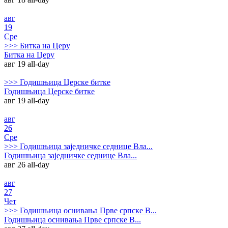
авг
19
Сре
>>>
Битка на Церу
Битка на Церу
авг 19
all-day
>>>
Годишњица Церске битке
Годишњица Церске битке
авг 19
all-day
авг
26
Сре
>>>
Годишњица заједничке седнице Вла...
Годишњица заједничке седнице Вла...
авг 26
all-day
авг
27
Чет
>>>
Годишњица оснивања Прве српске В...
Годишњица оснивања Прве српске В...