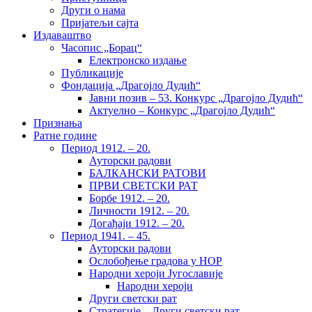
Други о нама
Пријатељи сајта
Издаваштво
Часопис „Борац“
Електронско издање
Публикације
Фондација „Драгојло Дудић“
Јавни позив – 53. Конкурс „Драгојло Дудић“
Актуелно – Конкурс „Драгојло Дудић“
Признања
Ратне године
Период 1912. – 20.
Ауторски радови
БАЛКАНСКИ РАТОВИ
ПРВИ СВЕТСКИ РАТ
Борбе 1912. – 20.
Личности 1912. – 20.
Догађаји 1912. – 20.
Период 1941. – 45.
Ауторски радови
Ослобођење градова у НОР
Народни хероји Југославије
Народни хероји
Други светски рат
Стратегије – Други светски рат