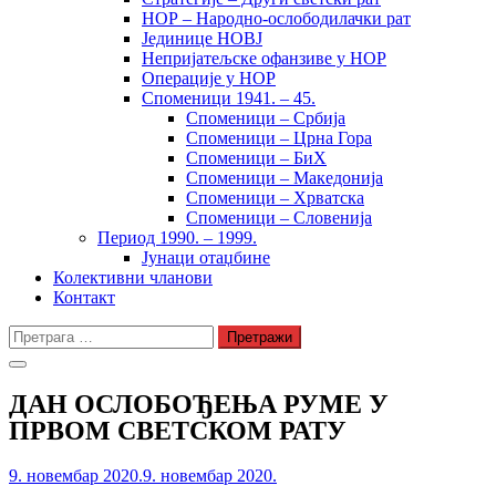
НОР – Народно-ослободилачки рат
Јединице НОВЈ
Непријатељске офанзиве у НОР
Операције у НОР
Споменици 1941. – 45.
Споменици – Србија
Споменици – Црна Гора
Споменици – БиХ
Споменици – Македонија
Споменици – Хрватска
Споменици – Словенија
Период 1990. – 1999.
Јунаци отаџбине
Колективни чланови
Контакт
Претрага
за:
ДАН ОСЛОБОЂЕЊА РУМЕ У
ПРВОМ СВЕТСКОМ РАТУ
9. новембар 2020.
9. новембар 2020.