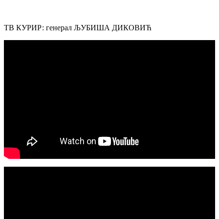
ТВ КУРИР: генерал ЉУБИША ДИКОВИЋ