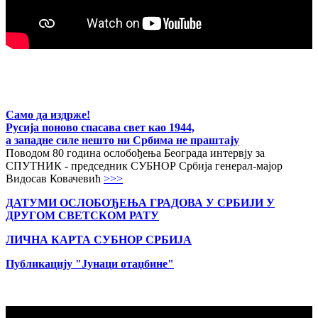
Само да издрже!
Русија поново спасава свет као 1944,
а западне силе нешто ни Србима не праштају
Поводом 80 година ослобођења Београда интервју за
СПУТНИК - председник СУБНОР Србија генерал-мајор
Видосав Ковачевић
>>>
ДАТУМИ ОСЛОБОЂЕЊА ГРАДОВА
У СРБИЈИ У
ДРУГОМ СВЕТСКОМ РАТУ
ЛИЧНА КАРТА СУБНОР СРБИЈА
Публикацију "Јунаци отаџбине"