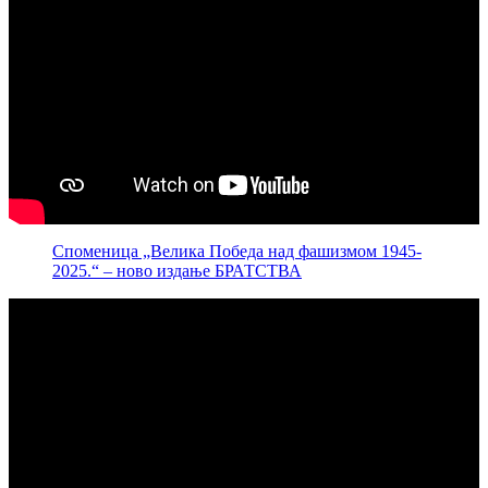
Споменица „Велика Победа над фашизмом 1945-
2025.“ – ново издање БРАТСТВА