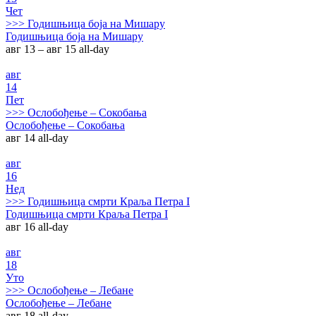
Чет
>>>
Годишњица боја на Мишару
Годишњица боја на Мишару
авг 13 – авг 15
all-day
авг
14
Пет
>>>
Ослобођење – Сокобања
Ослобођење – Сокобања
авг 14
all-day
авг
16
Нед
>>>
Годишњица смрти Краља Петра I
Годишњица смрти Краља Петра I
авг 16
all-day
авг
18
Уто
>>>
Ослобођење – Лебане
Ослобођење – Лебане
авг 18
all-day