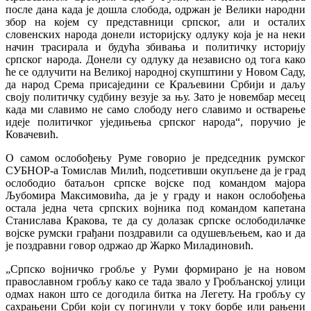
после дана када је дошла слобода, одржан је Велики народни
збор на којем су представници српског, али и осталих
словенских народа донели историјску одлуку која је на неки
начин трасирала и будућа збивања и политичку историју
српског народа. Донели су одлуку да независно од тога како
ће се одлучити на Великој народној скупштини у Новом Саду,
да народ Срема присаједини се Краљевини Србији и даљу
своју политичку судбину везује за њу. Зато је новембар месец
када ми славимо не само слободу него славимо и остварење
идеје политичког уједињења српског народа“, поручио је
Ковачевић.
О самом ослобођењу Руме говорио је председник румског
СУБНОР-а Томислав Милић, подсетивши окупљене да је град
ослободио батаљон српске војске под командом мајора
Љубомира Максимовића, да је у граду и након ослобођења
остала једна чета српских војника под командом капетана
Станислава Кракова, те да су долазак српске ослободилачке
војске румски грађани поздравили са одушевљењем, као и да
је поздравни говор одржао др Жарко Миладиновић.
„Српско војничко гробље у Руми формирано је на новом
православном гробљу како се тада звало у Гробљанској улици
одмах након што се догодила битка на Легету. На гробљу су
сахрањени Срби који су погинули у току борбе или рањени