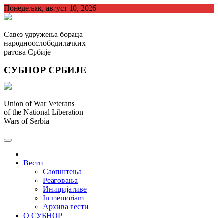
Skip
Понедељак, август 10, 2026
to
content
Савез удружења бораца
народноослободилачких
ратова Србије
СУБНОР СРБИЈЕ
Union of War Veterans
of the National Liberation
Wars of Serbia
СУБНОР Србијe
.
Вести
Саопштења
Реаговања
Иницијативе
In memoriam
Архива вести
О СУБНОР