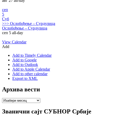
авг 27
all-day
сеп
5
Суб
>>>
Ослобођење – Сурдулица
Ослобођење – Сурдулица
сеп 5
all-day
View Calendar
Add
Add to Timely Calendar
Add to Google
Add to Outlook
Add to Apple Calendar
Add to other calendar
Export to XML
Архива вести
Архива
вести
Званични сајт СУБНОР Србије