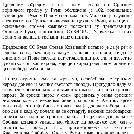
Црквеним обредом и полагањем венаца на Српском
војничком гробљу у Руми обележена je 102. годишњица
ослобођења Руме у Првом светском рату. Молебан је служило
свештвенство Српске православне цркве у Руми, а венце на
обновљени спомен комплекс положили су представници
Општине Рума, општинског СУБНОР-а, Удружења ратних
војних инвалида и грађани наше општине.
Председник СО Рума Стеван Ковачевић истакао је да је реч о
једном од најзначајнијих датума у нашој историји, те да је
синоним за Први светски рат страдалништво, али и изузетно
јунаштво српског народа, који је својим јунаштвом опчинио
цео слободољубиви свет.
„Поред огромне туге за жртвама, ослобођење је српском
народу донело и велику светлост слободе. Пробудило наду за
остварење политичких и државних планова и снова српског
народа. За српски народ у овим крајевима, у оним српским
земљама које су вековима биле под влашћу Аустроугарске
монархије, то није био само дан када је дошла слобода, то је
био дан и када су почели да се остварују вековни слободарски
политички планови српског народа. То је био дан када се
Србима коначно указала могућност да заокруже свој сан о
политичкој слободи и о присаједињењу са матицом
Краљевином Србијом. Овде у Руми, само неколико недеља