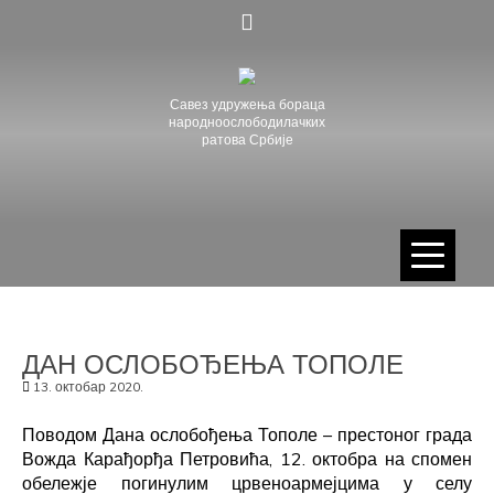
Skip
to
content
Савез удружења бораца
народноослободилачких
ратова Србије
ДАН ОСЛОБОЂЕЊА ТОПОЛЕ
13. октобар 2020.
Поводом Дана ослобођења Тополе – престоног града
Вожда Карађорђа Петровића, 12. октобра на спомен
обележје погинулим црвеноармејцима у селу