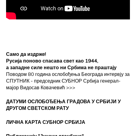
Само да издрже!
Русија поново спасава свет као 1944,
а западне силе нешто ни Србима не праштају
Поводом 80 година ослобођења Београда интервју за
СПУТНИК - председник СУБНОР Србија генерал-
мајор Видосав Ковачевић
>>>
ДАТУМИ ОСЛОБОЂЕЊА ГРАДОВА
У СРБИЈИ У
ДРУГОМ СВЕТСКОМ РАТУ
ЛИЧНА КАРТА СУБНОР СРБИЈА