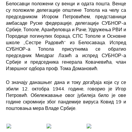
Белосавци положени су венци и одата пошта. Венце
су положиле делегације општине Топола на челу са
председником Игором Петровићем, представници
амбасаде Руске федерације, делегацијe СУБНОР-а
Србије, Тополе, Аранђеловца и Раче, Удружења РВИ и
Породице погинулих бораца, СПС Тополе и Основне
школе „Сестре Радовић“ из Белосаваца. Испред
СУБНОР-а Топола присутнима се обратио
председник Миодраг Лазић а испред СУБНОР-а
Србије и председника генерала Ковачевића, члан
Извршног одбора проф. Тома Домановић.
О значају данашњег дана и току догађаја који су се
збили 12. октобра 1944. године, говорио је Игор
Петровић. Обележавање овог јубилеја било је ове
године скромнијe због пандемије вируса Ковид 19 и
поштовања мера Владе Србије.