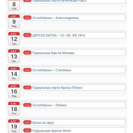
Годишњица смрти Арчибалда Рајса
8
Суб
АВГ
Ослобођење – Александровац
>>>
9
Нед
АВГ
ЦЕРСКА БИТКА – 12—24. VIII 1914.
>>>
12
Сре
АВГ
Годишњица боја на Мишару
>>>
13
Чет
АВГ
Ослобођење – Сокобања
>>>
14
Пет
АВГ
Годишњица смрти Краља Петра I
>>>
16
Нед
АВГ
Ослобођење – Лебане
>>>
18
Уто
АВГ
Битка на Церу
>>>
19
Годишњица Церске битке
>>>
Сре