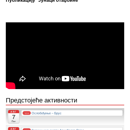
Публикацију "Јунаци отаџбине"
Предстојеће активности
АВГ
Ослобођење – Брус
>>>
7
Пет
АВГ
>>>