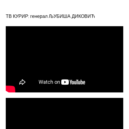
ТВ КУРИР: генерал ЉУБИША ДИКОВИЋ