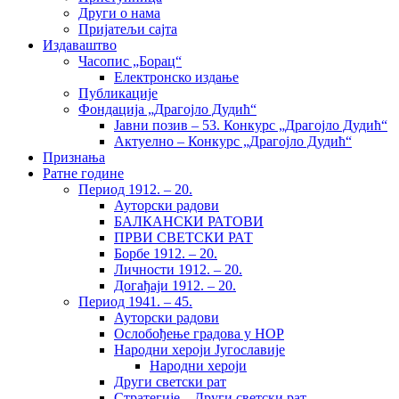
Други о нама
Пријатељи сајта
Издаваштво
Часопис „Борац“
Електронско издање
Публикације
Фондација „Драгојло Дудић“
Јавни позив – 53. Конкурс „Драгојло Дудић“
Актуелно – Конкурс „Драгојло Дудић“
Признања
Ратне године
Период 1912. – 20.
Ауторски радови
БАЛКАНСКИ РАТОВИ
ПРВИ СВЕТСКИ РАТ
Борбе 1912. – 20.
Личности 1912. – 20.
Догађаји 1912. – 20.
Период 1941. – 45.
Ауторски радови
Ослобођење градова у НОР
Народни хероји Југославије
Народни хероји
Други светски рат
Стратегије – Други светски рат