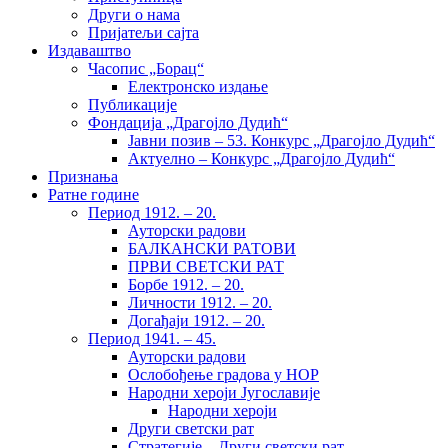
Други о нама
Пријатељи сајта
Издаваштво
Часопис „Борац“
Електронско издање
Публикације
Фондација „Драгојло Дудић“
Јавни позив – 53. Конкурс „Драгојло Дудић“
Актуелно – Конкурс „Драгојло Дудић“
Признања
Ратне године
Период 1912. – 20.
Ауторски радови
БАЛКАНСКИ РАТОВИ
ПРВИ СВЕТСКИ РАТ
Борбе 1912. – 20.
Личности 1912. – 20.
Догађаји 1912. – 20.
Период 1941. – 45.
Ауторски радови
Ослобођење градова у НОР
Народни хероји Југославије
Народни хероји
Други светски рат
Стратегије – Други светски рат