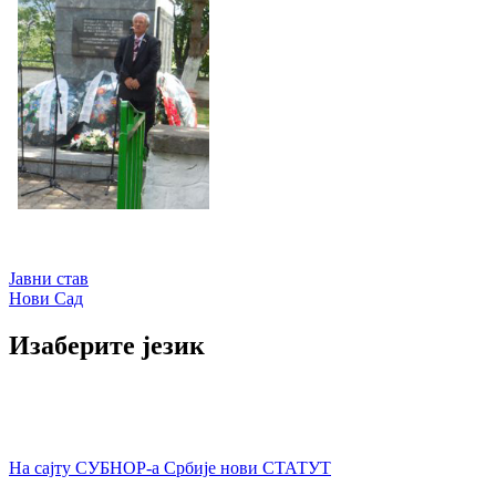
Кретање
Јавни став
Нови Сад
чланка
Изаберите језик
На сајту СУБНОР-а Србије нови СТАТУТ