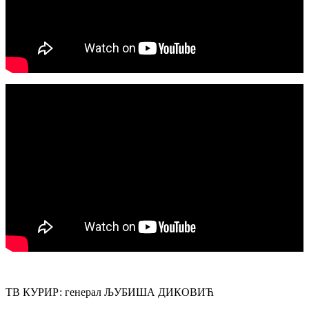
ТВ КУРИР: генерал ЉУБИША ДИКОВИЋ