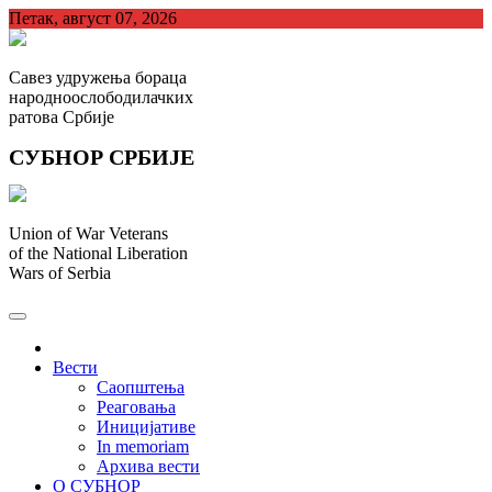
Skip
Петак, август 07, 2026
to
content
Савез удружења бораца
народноослободилачких
ратова Србије
СУБНОР СРБИЈЕ
Union of War Veterans
of the National Liberation
Wars of Serbia
СУБНОР Србијe
.
Вести
Саопштења
Реаговања
Иницијативе
In memoriam
Архива вести
О СУБНОР