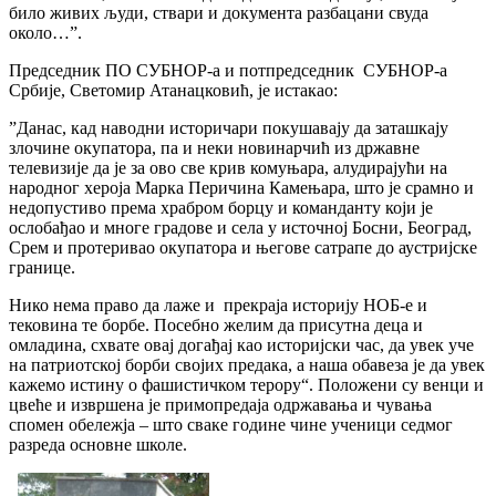
било живих људи, ствари и документа разбацани свуда
около…”.
Председник ПО СУБНОР-а и потпредседник СУБНОР-а
Србије, Светомир Атанацковић, је истакао:
”Данас, кад наводни историчари покушавају да заташкају
злочине окупатора, па и неки новинарчић из државне
телевизије да је за ово све крив комуњара, алудирајући на
народног хероја Марка Перичина Камењара, што је срамно и
недопустиво према храбром борцу и команданту који је
ослобађао и многе градове и села у источној Босни, Београд,
Срем и протеривао окупатора и његове сатрапе до аустријске
границе.
Нико нема право да лаже и прекраја историју НОБ-е и
тековина те борбе. Посебно желим да присутна деца и
омладина, схвате овај догађај као историјски час, да увек уче
на патриотској борби својих предака, а наша обавеза је да увек
кажемо истину о фашистичком терору“. Положени су венци и
цвеће и извршена је примопредаја одржавања и чувања
спомен обележја – што сваке године чине ученици седмог
разреда основне школе.