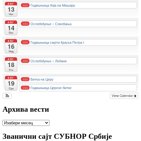
АВГ
Годишњица боја на Мишару
>>>
13
Чет
АВГ
Ослобођење – Сокобања
>>>
14
Пет
АВГ
Годишњица смрти Краља Петра I
>>>
16
Нед
АВГ
Ослобођење – Лебане
>>>
18
Уто
АВГ
Битка на Церу
>>>
19
Годишњица Церске битке
>>>
Сре
View Calendar
Архива вести
Архива
вести
Званични сајт СУБНОР Србије