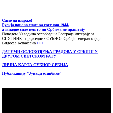
Само да издрже!
Русија поново спасава свет као 1944,
а западне силе нешто ни Србима не праштају
Поводом 80 година ослобођења Београда интервју за
СПУТНИК - председник СУБНОР Србија генерал-мајор
Видосав Ковачевић
>>>
ДАТУМИ ОСЛОБОЂЕЊА ГРАДОВА
У СРБИЈИ У
ДРУГОМ СВЕТСКОМ РАТУ
ЛИЧНА КАРТА СУБНОР СРБИЈА
Публикацију "Јунаци отаџбине"