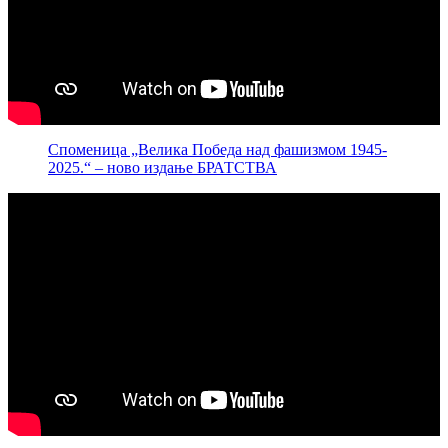
Споменица „Велика Победа над фашизмом 1945-
2025.“ – ново издање БРАТСТВА