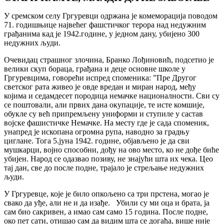
У сремском селу Гргуревци одржана је комеморација поводом
71. годишњице највећег фашстичког терора над недужним
грађанима кад је 1942.године, у једном дану, убијено 300
недужних људи.
Очевидац страшног злочина, Бранко Лођиновић, подсетио је
велики скуп бораца, грађана и деце основне школе у
Гргуревцима, говорећи испред споменика: ”Пре Другог
светског рата живео је овде вредан и миран народ, међу
којима и седамдесет породица немачке националности. Сви су
се поштовали, али првих дана окупације, те исте комшије,
обукле су већ припремљену униформи и ступиле у састав
војске фашистичке Немачке. На месту где је сада споменик,
унапред је ископана огромна рупа, наводно за градњу
циглане. Тога 5.јуна 1942. године, објављено је да сви
мушкарци, војно способни, дођу на ово место, ко не дође биће
убијен. Народ се одазвао позиву, не знајући шта их чека. Цео
тај дан, све до после подне, трајало је стрељање недужних
људи.
У Гргуревце, које је било опкољено са три прстена, могао је
свако да уђе, али не и да изађе. Убили су ми оца и брата, ја
сам био сакривен, а имао сам само 15 година. После подне,
око пет сати, отишао сам да видим шта се догађа, више није