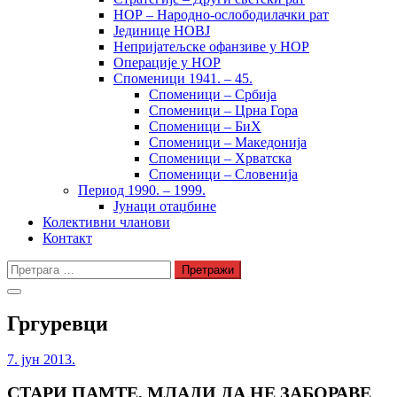
НОР – Народно-ослободилачки рат
Јединице НОВЈ
Непријатељске офанзиве у НОР
Операције у НОР
Споменици 1941. – 45.
Споменици – Србија
Споменици – Црна Гора
Споменици – БиХ
Споменици – Македонија
Споменици – Хрватска
Споменици – Словенија
Период 1990. – 1999.
Јунаци отаџбине
Колективни чланови
Контакт
Претрага
за:
Гргуревци
7. јун 2013.
СТАРИ ПАМТЕ, МЛАДИ ДА НЕ ЗАБОРАВЕ