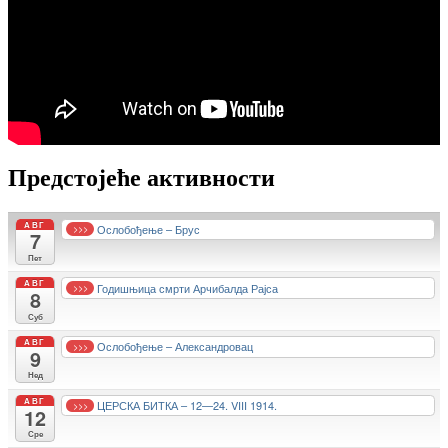
Предстојеће активности
АВГ
Ослобођење – Брус
>>>
7
Пет
АВГ
Годишњица смрти Арчибалда Рајса
>>>
8
Суб
АВГ
Ослобођење – Александровац
>>>
9
Нед
АВГ
ЦЕРСКА БИТКА – 12—24. VIII 1914.
>>>
12
Сре