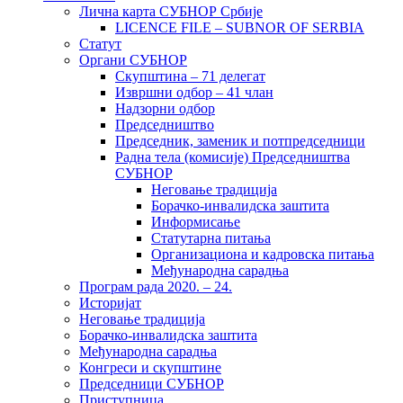
Лична карта СУБНОР Србије
LICENCE FILE – SUBNOR OF SERBIA
Статут
Органи СУБНОР
Скупштина – 71 делегат
Извршни одбор – 41 члан
Надзорни одбор
Председништво
Председник, заменик и потпредседници
Радна тела (комисије) Председништва
СУБНОР
Неговање традиција
Борачко-инвалидска заштита
Информисање
Статутарна питања
Организациона и кадровска питања
Међународна сарадња
Програм рада 2020. – 24.
Историјат
Неговање традиција
Борачко-инвалидска заштита
Међународна сарадња
Конгреси и скупштине
Председници СУБНОР
Приступница