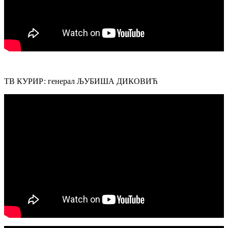
ТВ КУРИР: генерал ЉУБИША ДИКОВИЋ