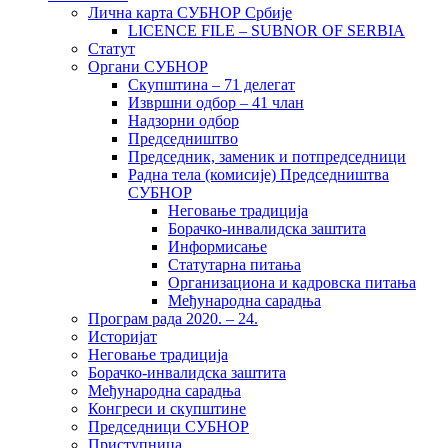
Лична карта СУБНОР Србије
LICENCE FILE – SUBNOR OF SERBIA
Статут
Органи СУБНОР
Скупштина – 71 делегат
Извршни одбор – 41 члан
Надзорни одбор
Председништво
Председник, заменик и потпредседници
Радна тела (комисије) Председништва
СУБНОР
Неговање традиција
Борачко-инвалидска заштита
Информисање
Статутарна питања
Организациона и кадровска питања
Међународна сарадња
Програм рада 2020. – 24.
Историјат
Неговање традиција
Борачко-инвалидска заштита
Међународна сарадња
Конгреси и скупштине
Председници СУБНОР
Приступница