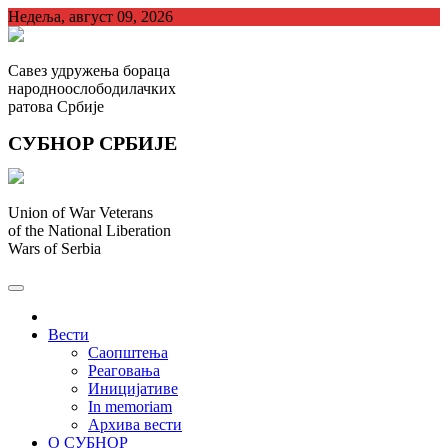
Skip
Недеља, август 09, 2026
to
content
Савез удружења бораца
народноослободилачких
ратова Србије
СУБНОР СРБИЈЕ
Union of War Veterans
of the National Liberation
Wars of Serbia
СУБНОР Србијe
.
Вести
Саопштења
Реаговања
Иницијативе
In memoriam
Архива вести
О СУБНОР