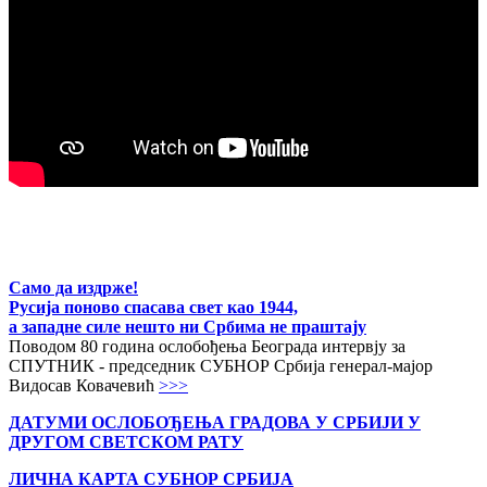
Само да издрже!
Русија поново спасава свет као 1944,
а западне силе нешто ни Србима не праштају
Поводом 80 година ослобођења Београда интервју за
СПУТНИК - председник СУБНОР Србија генерал-мајор
Видосав Ковачевић
>>>
ДАТУМИ ОСЛОБОЂЕЊА ГРАДОВА
У СРБИЈИ У
ДРУГОМ СВЕТСКОМ РАТУ
ЛИЧНА КАРТА СУБНОР СРБИЈА