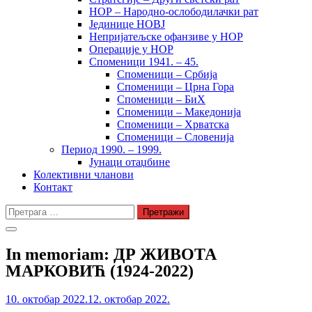
НОР – Народно-ослободилачки рат
Јединице НОВЈ
Непријатељске офанзиве у НОР
Операције у НОР
Споменици 1941. – 45.
Споменици – Србија
Споменици – Црна Гора
Споменици – БиХ
Споменици – Македонија
Споменици – Хрватска
Споменици – Словенија
Период 1990. – 1999.
Јунаци отаџбине
Колективни чланови
Контакт
Претрага
за:
In memoriam: ДР ЖИВОТА
МАРКОВИЋ (1924-2022)
10. октобар 2022.
12. октобар 2022.