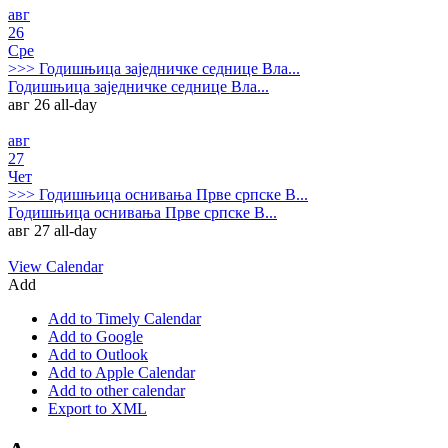
авг
26
Сре
>>>
Годишњица заједничке седнице Вла...
Годишњица заједничке седнице Вла...
авг 26
all-day
авг
27
Чет
>>>
Годишњица оснивања Прве српске В...
Годишњица оснивања Прве српске В...
авг 27
all-day
View Calendar
Add
Add to Timely Calendar
Add to Google
Add to Outlook
Add to Apple Calendar
Add to other calendar
Export to XML