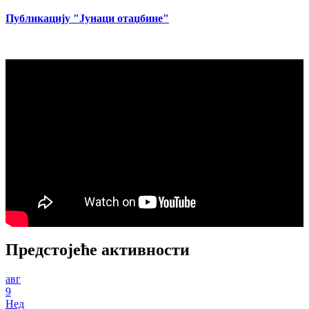
Публикацију "Јунаци отаџбине"
Предстојеће активности
авг
9
Нед