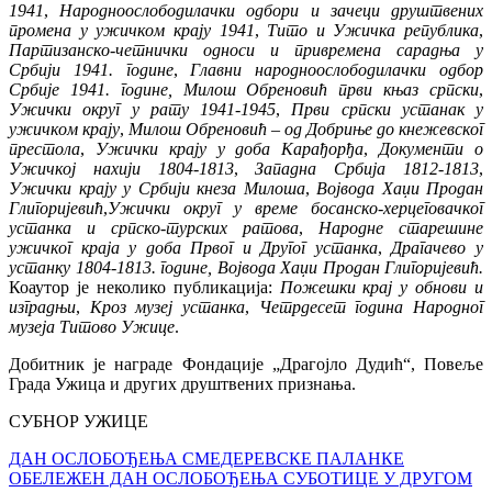
1941
,
Народноослободилачки одбори и зачеци друштвених
промена у ужичком крају 1941
,
Тито и Ужичка република
,
Партизанско-четнички
односи и привремена сарадња у
Србији 1941. године
,
Главни народноослободилачки одбор
Србије 1941. године,
Милош Обреновић први књаз српски
,
Ужички округ у рату 1941-1945
,
Први српски устанак у
ужичком крају
,
Милош Обреновић – од Добриње до кнежевског
престола
,
Ужички крају у доба Карађорђа
,
Документи о
Ужичкој нахији 1804-1813
,
Западна Србија 1812-1813
,
Ужички крају у Србији кнеза Милоша
,
Војвода Хаџи Продан
Глигоријевић
,
Ужички округ у време босанско-херцеговачког
устанка и српско-турских ратова
,
Народне старешине
ужичког краја у доба Првог и Другог устанка
,
Драгачево у
устанку 1804-1813. године
, Војвода Хаџи Продан Глигоријевић.
Коаутор је неколико публикација:
Пожешки крај у обнови и
изградњи
,
Кроз музеј устанка
,
Четрдесет година Народног
музеја Титово Ужице
.
Добитник је награде Фондације „Драгојло Дудић“, Повеље
Града Ужица и других друштвених признања.
СУБНОР УЖИЦЕ
Кретање
ДАН ОСЛОБОЂЕЊА СМЕДЕРЕВСКЕ ПАЛAНКЕ
ОБЕЛЕЖЕН ДАН ОСЛОБОЂЕЊА СУБОТИЦЕ У ДРУГОМ