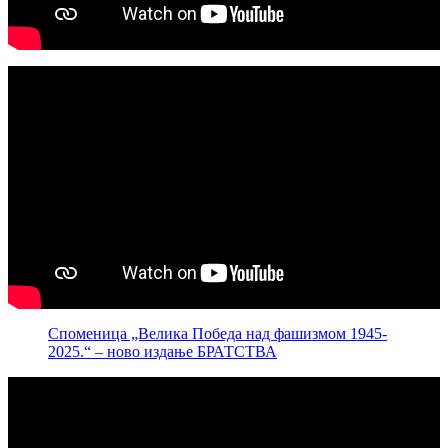
Споменица „Велика Победа над фашизмом 1945-
2025.“ – ново издање БРАТСТВА