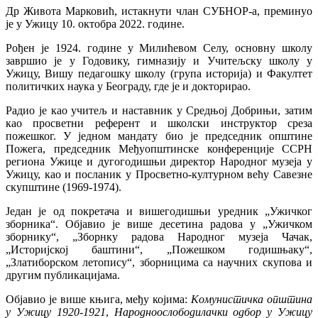
Др Живота Марковић, истакнути члан СУБНОР-а, преминуо
је у Ужицу 10. октобра 2022. године.
Рођен је 1924. године у Милићевом Селу, основну школу
завршио је у Годовику, гимназију и Учитељску школу у
Ужицу, Вишу педагошку школу (група историја) и Факултет
политичких наука у Београду, где је и докторирао.
Радио је као учитељ и наставник у Средњој Добрињи, затим
као просветни референт и школски инструктор среза
пожешког. У једном мандату био је председник општине
Пожега, председник Међуопштинске конференције ССРН
региона Ужице и дугогодишњи директор Народног музеја у
Ужицу, као и посланик у Просветно-културном већу Савезне
скупштине (1969-1974).
Један је од покретача и вишегодишњи уредник „Ужичког
зборника“. Објавио је више десетина радова у „Ужичком
зборнику“, „Зборнку радова Народног музеја Чачак,
„Историјској баштини“, „Пожешком годишњаку“,
„Златиборском летопису“, зборницима са научних скупова и
другим публикацијама.
Објавио је више књига, међу којима:
Комунистичка општина
у Ужицу 1920-1921
,
Народноослободилачки одбор у Ужицу