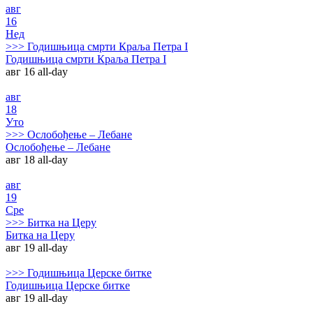
авг
16
Нед
>>>
Годишњица смрти Краља Петра I
Годишњица смрти Краља Петра I
авг 16
all-day
авг
18
Уто
>>>
Ослобођење – Лебане
Ослобођење – Лебане
авг 18
all-day
авг
19
Сре
>>>
Битка на Церу
Битка на Церу
авг 19
all-day
>>>
Годишњица Церске битке
Годишњица Церске битке
авг 19
all-day