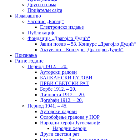
Други о нама
Пријатељи сајта
Издаваштво
Часопис „Борац“
Електронско издање
Публикације
Фондација „Драгојло Дудић“
Јавни позив – 53. Конкурс „Драгојло Дудић“
Актуелно – Конкурс „Драгојло Дудић“
Признања
Ратне године
Период 1912. – 20.
Ауторски радови
БАЛКАНСКИ РАТОВИ
ПРВИ СВЕТСКИ РАТ
Борбе 1912. – 20.
Личности 1912. – 20.
Догађаји 1912. – 20.
Период 1941. – 45.
Ауторски радови
Ослобођење градова у НОР
Народни хероји Југославије
Народни хероји
Други светски рат
Стратегије – Други светски рат