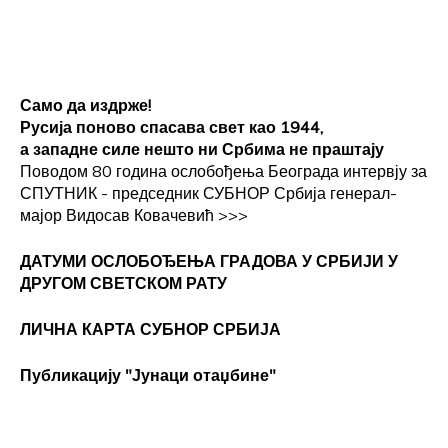
Само да издрже!
Русија поново спасава свет као 1944,
а западне силе нешто ни Србима не праштају
Поводом 80 година ослобођења Београда интервју за
СПУТНИК - председник СУБНОР Србија генерал-
мајор Видосав Ковачевић
>>>
ДАТУМИ ОСЛОБОЂЕЊА ГРАДОВА
У СРБИЈИ У
ДРУГОМ СВЕТСКОМ РАТУ
ЛИЧНА КАРТА СУБНОР СРБИЈА
Публикацију "Јунаци отаџбине"