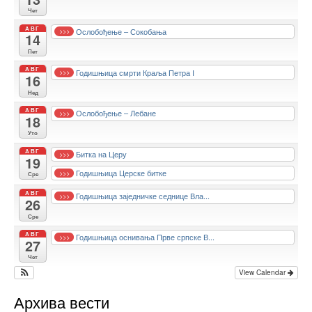
Чет
АВГ
Ослобођење – Сокобања
>>>
14
Пет
АВГ
Годишњица смрти Краља Петра I
>>>
16
Нед
АВГ
Ослобођење – Лебане
>>>
18
Уто
АВГ
Битка на Церу
>>>
19
Годишњица Церске битке
>>>
Сре
АВГ
Годишњица заједничке седнице Вла...
>>>
26
Сре
АВГ
Годишњица оснивања Прве српске В...
>>>
27
Чет
View Calendar
Архива вести