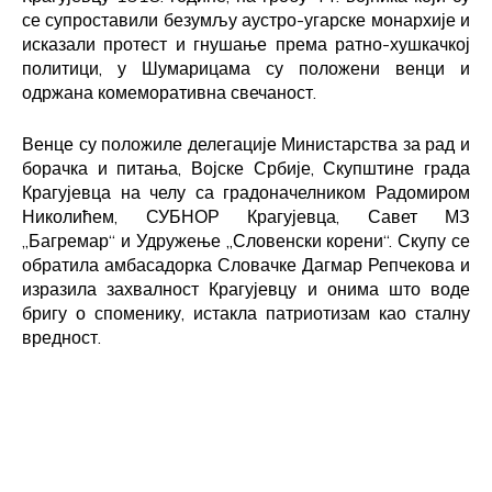
се супроставили безумљу аустро-угарске монархије и
исказали протест и гнушање према ратно-хушкачкој
политици, у Шумарицама су положени венци и
одржана комеморативна свечаност.
Венце су положиле делегације Министарства за рад и
борачка и питања, Војске Србије, Скупштине града
Крагујевца на челу са градоначелником Радомиром
Николићем, СУБНОР Крагујевца, Савет МЗ
„Багремар“ и Удружење „Словенски корени“. Скупу се
обратила амбасадорка Словачке Дагмар Репчекова и
изразила захвалност Крагујевцу и онима што воде
бригу о споменику, истакла патриотизам као сталну
вредност.