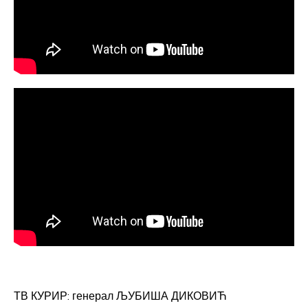
ТВ КУРИР: генерал ЉУБИША ДИКОВИЋ