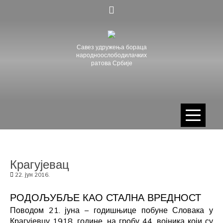
Skip
to
content
Савез удружења бораца
народноослободилачких
ратова Србије
Крагујевац
22. јун 2016.
РОДОЉУБЉЕ КАО СТАЛНА ВРЕДНОСТ
Поводом 21. јуна – годишњице побуне Словака у
Крагујевцу 1918. године, на гробу 44. војника који су