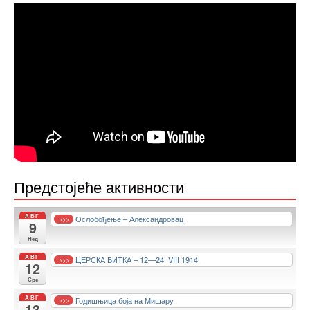
Предстојеће активности
АВГ
Ослобођење – Александровац
>>>
9
Нед
АВГ
ЦЕРСКА БИТКА – 12—24. VIII 1914.
>>>
12
Сре
АВГ
Годишњица боја на Мишару
>>>
13