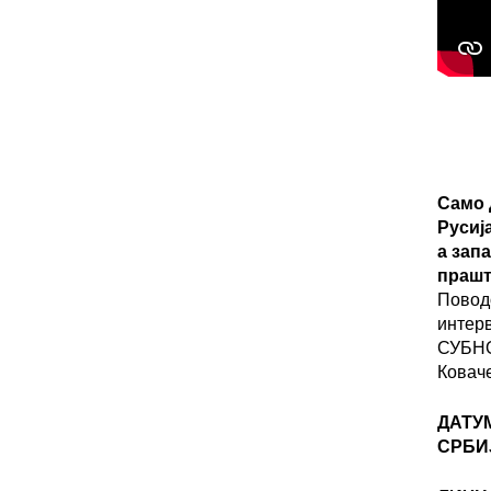
Само 
Русиј
а зап
прашт
Повод
интер
СУБНО
Ковач
ДАТУ
СРБИ