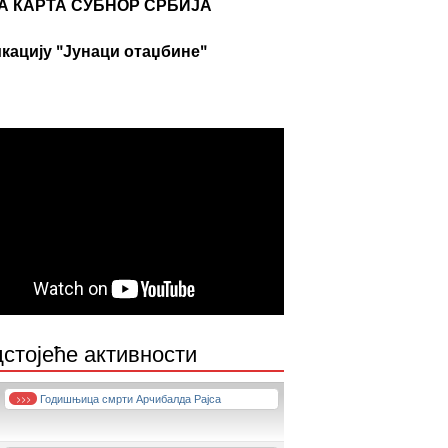
А КАРТА СУБНОР СРБИЈА
кацију "Јунаци отаџбине"
стојеће активности
Годишњица смрти Арчибалда Рајса
>>>