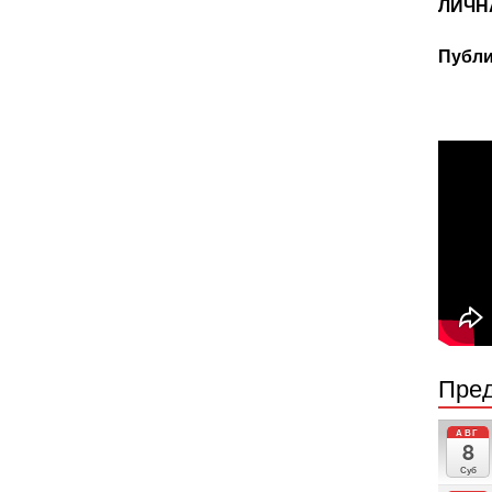
ЛИЧН
Публи
Пред
АВГ
8
Суб