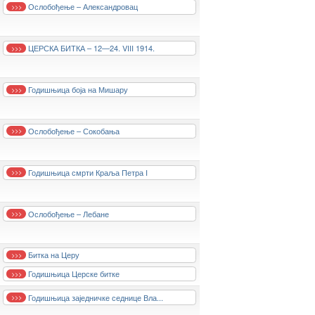
Ослобођење – Александровац
>>>
ЦЕРСКА БИТКА – 12—24. VIII 1914.
>>>
Годишњица боја на Мишару
>>>
Ослобођење – Сокобања
>>>
Годишњица смрти Краља Петра I
>>>
Ослобођење – Лебане
>>>
Битка на Церу
>>>
Годишњица Церске битке
>>>
Годишњица заједничке седнице Вла...
>>>