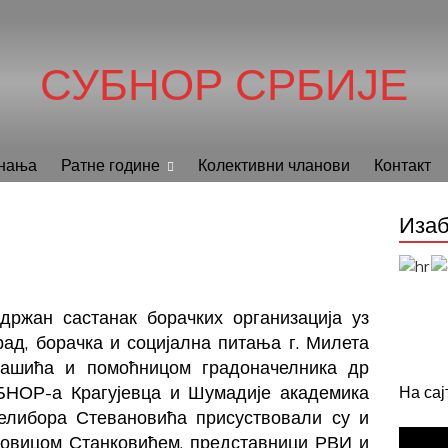
СУБНОР СРБИЈЕ
нања
Ратне године
Колективни чланови
Контакт
Изаб
одржан састанак борачких организација уз
ад, борачка и социјална питања г. Милета
 Дашића и помоћницом градоначелника др
БНОР-а Крагујевца и Шумадије академика
На са
Велибора Стевановића присуствовали су и
овицом Станковићем, представници РВИ и