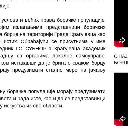
ије.
слова и већих права борачке популације,
ојим излагањима представници борачких
 борце на територији Града Крагујевца као
истих. Обраћајући се присутнима у име
седник ГО СУБНОР-а Крагујевца академик
радњу са органима локалне самоуправе,
О НА
ком истакавши да је брига о сваком борцу
БОРЦЕ
рају предузимати стално мере на јачању
њу борачке популације морају предузимати
та и рада исте, као и да се представници
у искуства из ове области.