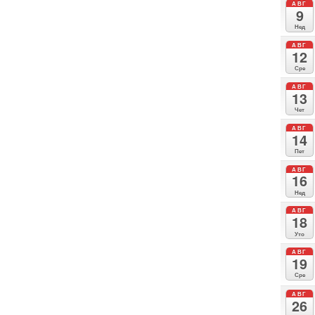
АВГ
9
Нед
АВГ
12
Сре
АВГ
13
Чет
АВГ
14
Пет
АВГ
16
Нед
АВГ
18
Уто
АВГ
19
Сре
АВГ
26