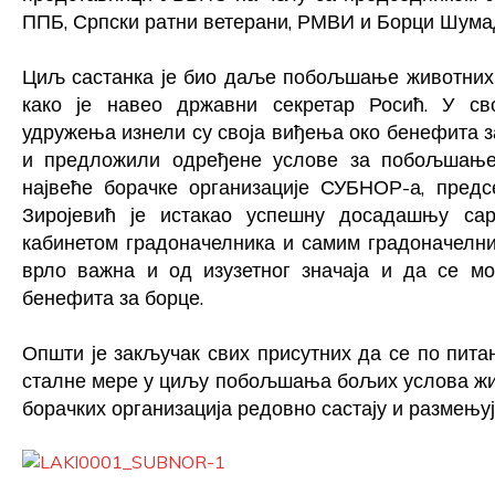
ППБ, Српски ратни ветерани, РМВИ и Борци Шумад
Циљ састанка је био даље побољшање животних у
како је навео државни секретар Росић. У св
удружења изнели су своја виђења око бенефита за
и предложили одређене услове за побољшање 
највеће борачке организације СУБНОР-а, пред
Зиројевић је истакао успешну досадашњу са
кабинетом
г
радоначелника и самим
г
радоначелни
врло важна и од изузетног значаја и да се мо
бенефита за борце.
Општи је закључак свих присутних да се по пита
сталне мере у циљу побољшања бољих услова живо
борачких организација редовно састају и размењуј