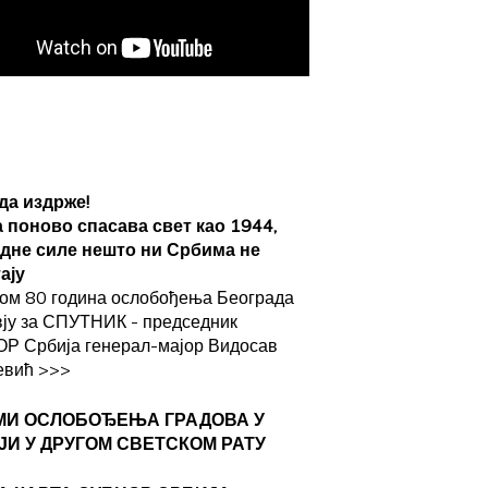
да издрже!
а поново спасава свет као 1944,
адне силе нешто ни Србима не
ају
ом 80 година ослобођења Београда
вју за СПУТНИК - председник
Р Србија генерал-мајор Видосав
евић
>>>
МИ ОСЛОБОЂЕЊА ГРАДОВА
У
ЈИ У ДРУГОМ СВЕТСКОМ РАТУ