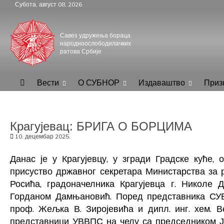
Skip
Субота, август 08, 2026
to
content
Савез удружења бораца
народноослободилачких
ратова Србије
.
СУБНОР Србијe
Вести
О СУБНОР
Издаваштво
Приз
Крагујевац: БРИГА О БОРЦИМА
10. децембар 2025.
Данас је у Крагујевцу,
у
згради Градске куће, 
присуство државног секретара Министарства за р
Росића, градоначелника Крагујевца г. Николе
Горданом Дамњановић. Поред представника СУ
проф. Жељка В. Зиројевића и дипл. инг. хем. 
представници УВВПС на челу са председником Ј