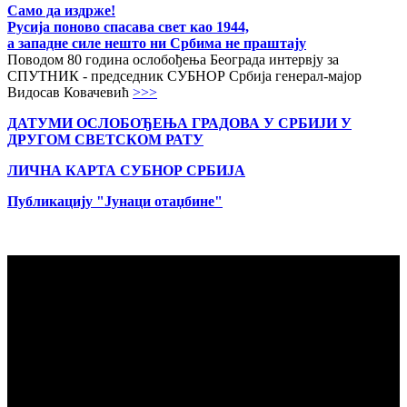
Само да издрже!
Русија поново спасава свет као 1944,
а западне силе нешто ни Србима не праштају
Поводом 80 година ослобођења Београда интервју за
СПУТНИК - председник СУБНОР Србија генерал-мајор
Видосав Ковачевић
>>>
ДАТУМИ ОСЛОБОЂЕЊА ГРАДОВА
У СРБИЈИ У
ДРУГОМ СВЕТСКОМ РАТУ
ЛИЧНА КАРТА СУБНОР СРБИЈА
Публикацију "Јунаци отаџбине"