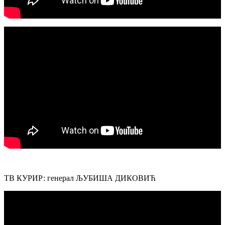
ТВ КУРИР: генерал ЉУБИША ДИКОВИЋ