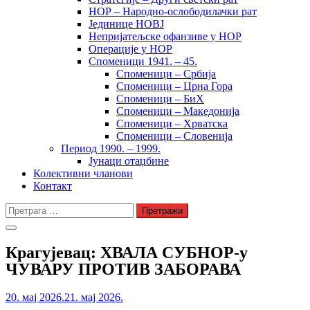
НОР – Народно-ослободилачки рат
Јединице НОВЈ
Непријатељске офанзиве у НОР
Операције у НОР
Споменици 1941. – 45.
Споменици – Србија
Споменици – Црна Гора
Споменици – БиХ
Споменици – Македонија
Споменици – Хрватска
Споменици – Словенија
Период 1990. – 1999.
Јунаци отаџбине
Колективни чланови
Контакт
Претрага
за:
Крагујевац: ХВАЛА СУБНОР-у
ЧУВАРУ ПРОТИВ ЗАБОРАВА
20. мај 2026.
21. мај 2026.