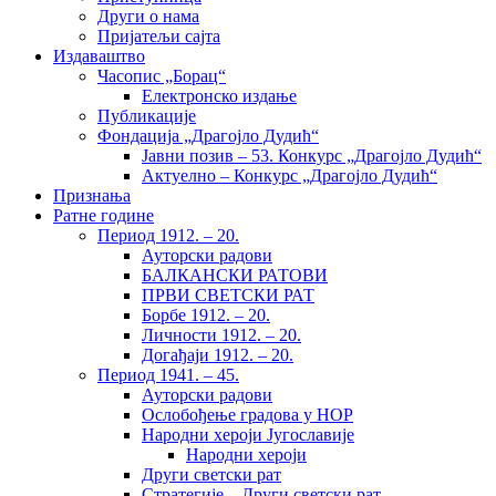
Други о нама
Пријатељи сајта
Издаваштво
Часопис „Борац“
Електронско издање
Публикације
Фондација „Драгојло Дудић“
Јавни позив – 53. Конкурс „Драгојло Дудић“
Актуелно – Конкурс „Драгојло Дудић“
Признања
Ратне године
Период 1912. – 20.
Ауторски радови
БАЛКАНСКИ РАТОВИ
ПРВИ СВЕТСКИ РАТ
Борбе 1912. – 20.
Личности 1912. – 20.
Догађаји 1912. – 20.
Период 1941. – 45.
Ауторски радови
Ослобођење градова у НОР
Народни хероји Југославије
Народни хероји
Други светски рат
Стратегије – Други светски рат