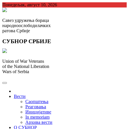
Skip
Понедељак, август 10, 2026
to
content
Савез удружења бораца
народноослободилачких
ратова Србије
СУБНОР СРБИЈЕ
Union of War Veterans
of the National Liberation
Wars of Serbia
СУБНОР Србијe
.
Вести
Саопштења
Реаговања
Иницијативе
In memoriam
Архива вести
О СУБНОР