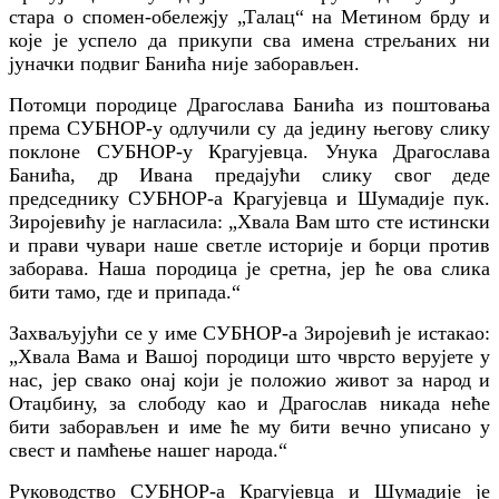
стара о спомен-обележју „Талац“ на Метином брду и
које је успело да прикупи сва имена стрељаних ни
јуначки подвиг Банића није заборављен.
Потомци породице Драгослава Банића из поштовања
према СУБНОР-у одлучили су да једину његову слику
поклоне СУБНОР-у Крагујевца. Унука Драгослава
Банића, др Ивана предајући слику свог деде
председнику СУБНОР-а Крагујевца и Шумадије пук.
Зиројевићу је нагласила: „Хвала Вам што сте истински
и прави чувари наше светле историје и борци против
заборава. Наша породица је сретна, јер ће ова слика
бити тамо, где и припада.“
Захваљујући се у име СУБНОР-а Зиројевић је истакао:
„Хвала Вама и Вашој породици што чврсто верујете у
нас, јер свако онај који је положио живот за народ и
Отаџбину, за слободу као и Драгослав никада неће
бити заборављен и име ће му бити вечно уписано у
свест и памћење нашег народа.“
Руководство СУБНОР-а Крагујевца и Шумадије је