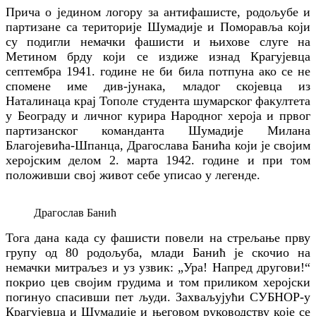
Прича о једином логору за антифашисте, родољубе и
партизане са територије Шумадије и Поморавља који
су подигли немачки фашисти и њихове слуге на
Метином брду који се издиже изнад Крагујевца
септембра 1941. године не би била потпуна ако се не
спомене име див-јунака, младог скојевца из
Наталинаца крај Тополе студента шумарског факултета
у Београду и личног курира Народног хероја и првог
партизанског команданта Шумадије Милана
Благојевића-Шпанца, Драгослава Банића који је својим
херојским делом 2. марта 1942. године и при том
положивши свој живот себе уписао у легенде.
Драгослав Банић
Тога дана када су фашисти повели на стрељање прву
групу од 80 родољуба, млади Банић је скочио на
немачки митраљез и уз узвик: „Ура! Напред другови!“
покрио цев својим грудима и том приликом херојски
погинуо спасивши пет људи. Захваљујући СУБНОР-у
Крагујевца и Шумадије и његовом руководству које се