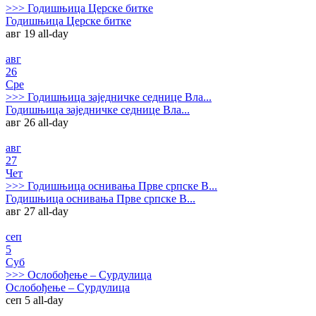
>>>
Годишњица Церске битке
Годишњица Церске битке
авг 19
all-day
авг
26
Сре
>>>
Годишњица заједничке седнице Вла...
Годишњица заједничке седнице Вла...
авг 26
all-day
авг
27
Чет
>>>
Годишњица оснивања Прве српске В...
Годишњица оснивања Прве српске В...
авг 27
all-day
сеп
5
Суб
>>>
Ослобођење – Сурдулица
Ослобођење – Сурдулица
сеп 5
all-day