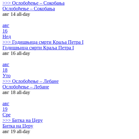
>>>
Ослобођење – Сокобања
Ослобођење – Сокобања
авг 14
all-day
авг
16
Нед
>>>
Годишњица смрти Краља Петра I
Годишњица смрти Краља Петра I
авг 16
all-day
авг
18
Уто
>>>
Ослобођење – Лебане
Ослобођење – Лебане
авг 18
all-day
авг
19
Сре
>>>
Битка на Церу
Битка на Церу
авг 19
all-day