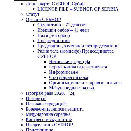
Лична карта СУБНОР Србије
LICENCE FILE – SUBNOR OF SERBIA
Статут
Органи СУБНОР
Скупштина – 71 делегат
Извршни одбор – 41 члан
Надзорни одбор
Председништво
Председник, заменик и потпредседници
Радна тела (комисије) Председништва
СУБНОР
Неговање традиција
Борачко-инвалидска заштита
Информисање
Статутарна питања
Организациона и кадровска питања
Међународна сарадња
Програм рада 2020. – 24.
Историјат
Неговање традиција
Борачко-инвалидска заштита
Међународна сарадња
Конгреси и скупштине
Председници СУБНОР
Приступница