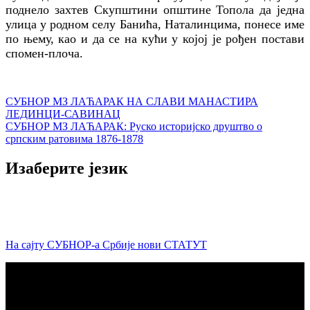
поднело захтев Скупштини општине Топола да једна
улица у родном селу Банића, Наталинцима, понесе име
по њему, као и да се на кући у којој је рођен постави
спомен-плоча.
Кретање
СУБНОР МЗ ЛАЋАРАК НА СЛАВИ МАНАСТИРА
ЛЕДИНЦИ-САВИНАЦ
чланка
СУБНОР МЗ ЛАЋАРАК: Руско историјско друштво о
српским ратовима 1876-1878
Изаберите језик
На сајту СУБНОР-а Србије нови СТАТУТ