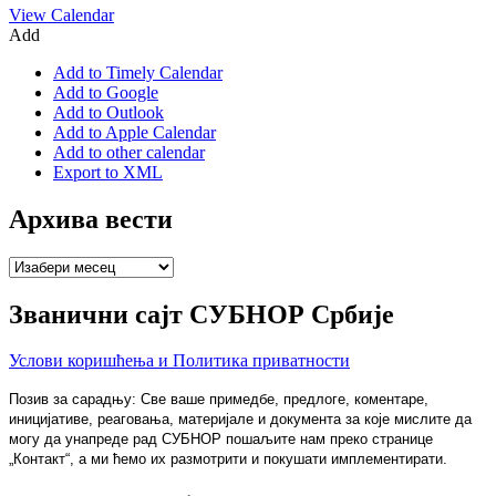
View Calendar
Add
Add to Timely Calendar
Add to Google
Add to Outlook
Add to Apple Calendar
Add to other calendar
Export to XML
Архива вести
Архива
вести
Званични сајт СУБНОР Србије
Услови коришћења и Политика приватности
Позив за сарадњу: Све ваше примедбе, предлоге, коментаре,
иницијативе, реаговања, материјале и документа за које мислите да
могу да унапреде рад СУБНОР пошаљите нам преко странице
„Контакт“, а ми ћемо их размотрити и покушати имплементирати.