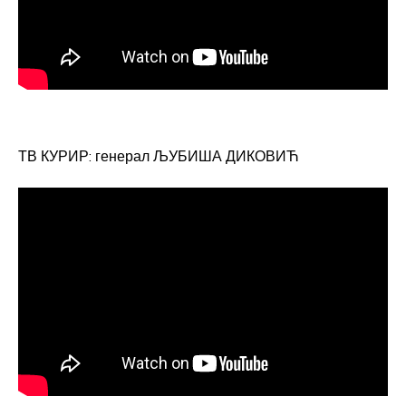
ТВ КУРИР: генерал ЉУБИША ДИКОВИЋ