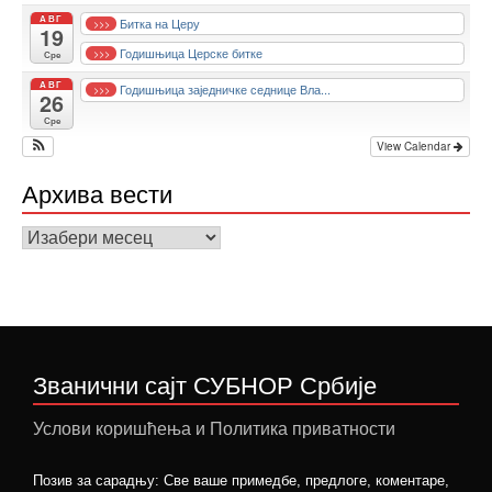
АВГ
Битка на Церу
>>>
19
Годишњица Церске битке
>>>
Сре
АВГ
Годишњица заједничке седнице Вла...
>>>
26
Сре
View Calendar
Архива вести
Архива
вести
Званични сајт СУБНОР Србије
Услови коришћења и Политика приватности
Позив за сарадњу: Све ваше примедбе, предлоге, коментаре,