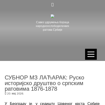
Skip
to
content
Савез удружења бораца
народноослободилачких
ратова Србије
СУБНОР МЗ ЛАЋАРАК: Руско
историјско друштво о српским
ратовима 1876-1878
20. мај 2026.
У Београду је, у седишту Црвеног крста Србије,