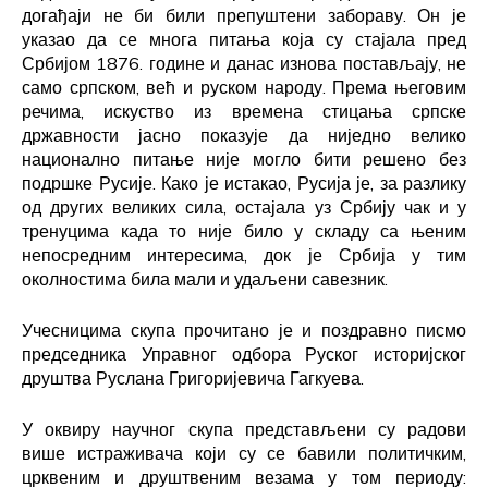
догађаји не би били препуштени забораву. Он је
указао да се многа питања која су стајала пред
Србијом 1876. године и данас изнова постављају, не
само српском, већ и руском народу. Према његовим
речима, искуство из времена стицања српске
државности јасно показује да ниједно велико
национално питање није могло бити решено без
подршке Русије. Како је истакао, Русија је, за разлику
од других великих сила, остајала уз Србију чак и у
тренуцима када то није било у складу са њеним
непосредним интересима, док је Србија у тим
околностима била мали и удаљени савезник.
Учесницима скупа прочитано је и поздравно писмо
председника Управног одбора Руског историјског
друштва Руслана Григоријевича Гагкуева.
У оквиру научног скупа представљени су радови
више истраживача који су се бавили политичким,
црквеним и друштвеним везама у том периоду: