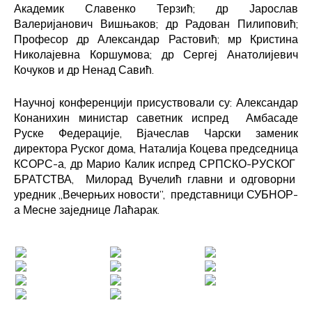
Академик Славенко Терзић; др Јарослав
Валеријанович Вишњаков; др Радован Пилиповић;
Професор др Александар Растовић; мр Кристина
Николајевна Коршумова; др Сергеј Анатолијевич
Кочуков и др Ненад Савић.
Научној конференцији присуствовали су: Александар
Конанихин министар саветник испред Амбасаде
Руске Федерације, Вјачеслав Чарски заменик
директора Руског дома, Наталија Коцева председница
КСОРС-а, др Марио Калик испред СРПСКО-РУСКОГ
БРАТСТВА, Милорад Вучелић главни и одговорни
уредник „Вечерњих новости”, представници СУБНОР-
а Месне заједнице Лаћарак.