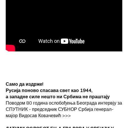
Само да издрже!
Русија поново спасава свет као 1944,
а западне силе нешто ни Србима не праштају
Поводом 80 година ослобођења Београда интервју за
СПУТНИК - председник СУБНОР Србија генерал-
мајор Видосав Ковачевић
>>>