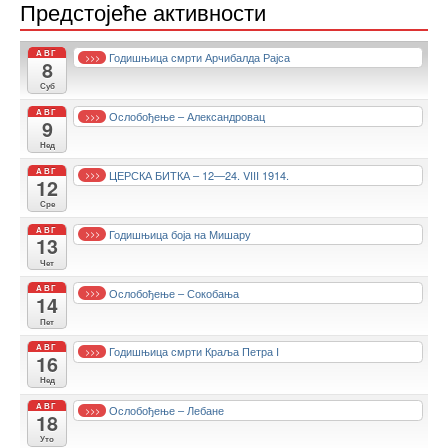
Предстојеће активности
АВГ
Годишњица смрти Арчибалда Рајса
>>>
8
Суб
АВГ
Ослобођење – Александровац
>>>
9
Нед
АВГ
ЦЕРСКА БИТКА – 12—24. VIII 1914.
>>>
12
Сре
АВГ
Годишњица боја на Мишару
>>>
13
Чет
АВГ
Ослобођење – Сокобања
>>>
14
Пет
АВГ
Годишњица смрти Краља Петра I
>>>
16
Нед
АВГ
Ослобођење – Лебане
>>>
18
Уто