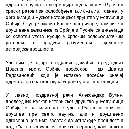
одржана научна конференција под називом „Русија и
српски ратови за ослобођење 1876–1878. године“, у
организацији Руског историјског друштва у Републици
Србији. Скуп је окупио бројне историчаре, научнике и
друштвене делатнике из Србије и Русије, са циљем да
се осветли улога Русије у српским ослободилачким
ратовима и продуби разумевање заједничке
историјске прошлости.
Учеснике је најпре поздравио домаћин, председник
Црвеног крста Србије професор др Драган
Радовановић, који је истакао посебан значај
одржавања оваквог скупа управо у овој институцији.
У главној поздравној речи, Александар Вулин,
председник Руског историјског друштва у Републици
Србији је нагласио да је улога Руског историјског
друштва пре свега научна, али и друштвено
одговорна, јер има задатак да истражује прошлост и
подсећа на кључне историјске периоде, како важни