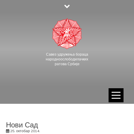
Skip
to
content
Савез удружења бораца
народноослободилачких
ратова Србије
Нови Сад
25. октобар 2014.