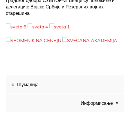
Градског одбора СУБНОР-а. Венце су положиле и
делегације Војске Србије и Резервних војних
старешина.
Кретање
Шумадија
чланка
Информисање