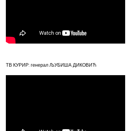
ТВ КУРИР: генерал ЉУБИША ДИКОВИЋ