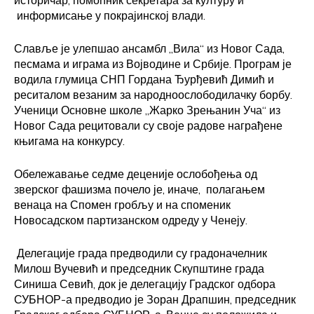
историчар, помоћник секретара за културу и
информисање у покрајинској влади.
Славље је улепшао ансамбл „Вила“ из Новог Сада,
песмама и играма из Војводине и Србије. Програм је
водила глумица СНП Гордана Ђурђевић Димић и
реситалом везаним за народноослободилачку борбу.
Ученици Основне школе „Жарко Зрењанин Уча“ из
Новог Сада рецитовали су своје радове награђене
књигама на конкурсу.
Обележавање седме деценије ослобођења од
зверског фашизма почело је, иначе, полагањем
венаца на Спомен гробљу и на споменик
Новосадском партизанском одреду у Ченеју.
Делегације града предводили су градоначелник
Милош Вучевић и председник Скупштине града
Синиша Севић, док је делегацију Градског одбора
СУБНОР-а предводио је Зоран Драпшин, председник