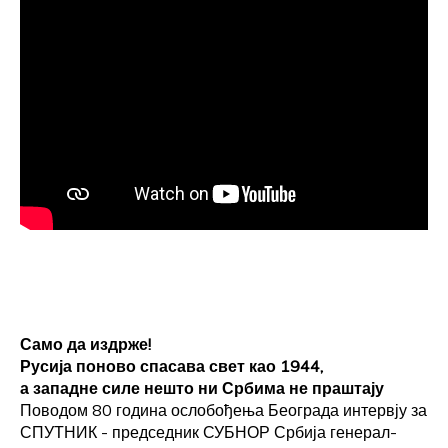
Само да издрже!
Русија поново спасава свет као 1944,
а западне силе нешто ни Србима не праштају
Поводом 80 година ослобођења Београда интервју за
СПУТНИК - председник СУБНОР Србија генерал-