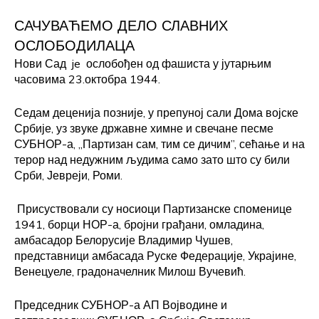
САЧУВАЋЕМО ДЕЛО СЛАВНИХ
ОСЛОБОДИЛАЦА
Нови Сад je ослобођен од фашиста у јутарњим
часовима 23.октобра 1944.
Седам деценија позније, у препуној сали Дома војске
Србије, уз звуке државне химне и свечане песме
СУБНОР-а, „Партизан сам, тим се дичим”, сећање и на
терор над недужним људима само зато што су били
Срби, Јевреји, Роми.
Присуствовали су носиоци Партизанске споменице
1941, борци НОР-а, бројни грађани, омладина,
амбасадор Белорусије Владимир Чушев,
представници амбасада Руске Федерације, Украјине,
Венецуеле, градоначелник Милош Вучевић.
Председник СУБНОР-а АП Војводине и