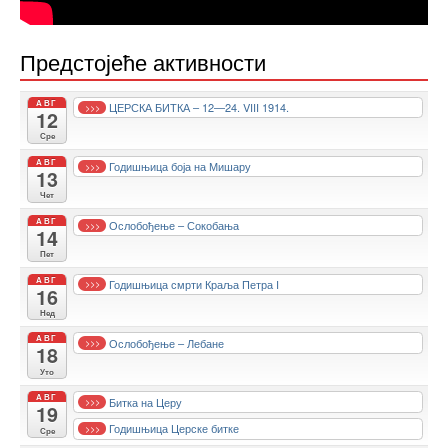
Предстојеће активности
АВГ
ЦЕРСКА БИТКА – 12—24. VIII 1914.
>>>
12
Сре
АВГ
Годишњица боја на Мишару
>>>
13
Чет
АВГ
Ослобођење – Сокобања
>>>
14
Пет
АВГ
Годишњица смрти Краља Петра I
>>>
16
Нед
АВГ
Ослобођење – Лебане
>>>
18
Уто
АВГ
Битка на Церу
>>>
19
Годишњица Церске битке
>>>
Сре