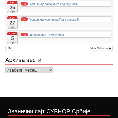
АВГ
Годишњица заједничке седнице Вла...
>>>
26
Сре
АВГ
Годишњица оснивања Прве српске В...
>>>
27
Чет
СЕП
Ослобођење – Сурдулица
>>>
5
Суб
View Calendar
Архива вести
Архива
вести
Званични сајт СУБНОР Србије