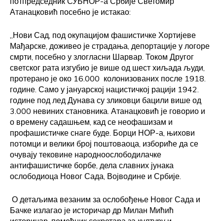
потпредседник СУБНОР-а Србије Светомир
Атанацковић посебно је истакао:
„Нови Сад, под окупацијом фашистичке Хортијеве
Мађарске, доживео је страдања, депортације у логоре
смрти, посебно у злогласни Шарвар. Током Другог
светског рата изгубио је више од шест хиљада људи,
протерано је око 16.000 колонизованих после 1918.
године. Само у јануарској нацистичкој рацији 1942.
године под лед Дунава су зликовци бацили више од
3.000 невиних становника. Атанацковић је говорио и
о времену садашњем, кад се неофашизам и
профашистичке снаге буде. Борци НОР-а, њихови
потомци и велики број поштоваоца, избориће да се
очувају тековине народноослободилачке
антифашистичке борбе, дела славних јунака
ослободиоца Новог Сада, Војводине и Србије.
О детаљима везаним за ослобођење Новог Сада и
Бачке излагао је историчар др Милан Мићић