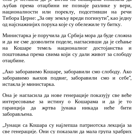
љубав према отаџбини не познаје разлике у вери,
националности или пореклу, подсетивши на речи
Тибора Церне: „За ову земљу вреди погинути“, као једну
од најснажнијих порука које су обележиле ту битку.
Министарка је поручила да Србија мора да буде сложна
и да не сме дозволити поделе, нагласивши да је сећање
на Кошаре темељ националног достојанства и
поштовања према свима који су дали живот за слободу
отаџбине.
Ако заборавимо Кошаре, заборавили смо слободу. Ако
„
заборавимо њихов подвиг, заборавили смо и себе“,
истакла је министарка.
Она је нагласила да нове генерације показују све веће
интересовање за истину о Кошарама и да је то
гаранција да жртва јунака никада неће бити
заборављена.
Јунаци са Кошара су најлепша патриотска лекција за
„
све генерације. Они су показали да мала група храбрих