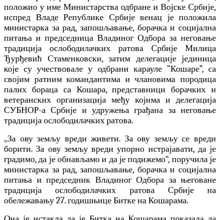
положио у име Министарства одбране и Војске Србије,
и
спред Владе Републике Србије венац је положила
министарка за рад, запошљавање, борачка и социјална
питања и председница Владиног Одбора за неговање
традиција ослободилачких ратова Србије Милица
Ђурђевић Стаменковски,
затим
делегације јединица
које су учествовале у одбрани карауле ”Кошаре”, са
својим ратним командантима и члановима породица
палих борац
а са Кошара,
представници борачких
и
ветеранских
организација
међу којима и делегација
СУБНОР-а Србије
и удружења грађана за неговање
традиција ослободилачких ратова.
За ову земљу вреди живети. За ову земљу се вреди
„
борити. За ову земљу вреди упорно истрајавати, да је
градимо, да је обнављамо и да је подижемо“, поручила је
министарка за рад, запошљавање, борачка и социјална
питања и председник Владиног Одбора за његоване
традиција ослободилачких ратова Србије на
обележавању 27. годишњице Битке на Кошарама.
Она је истакла да је Битка на Кошарама показала да