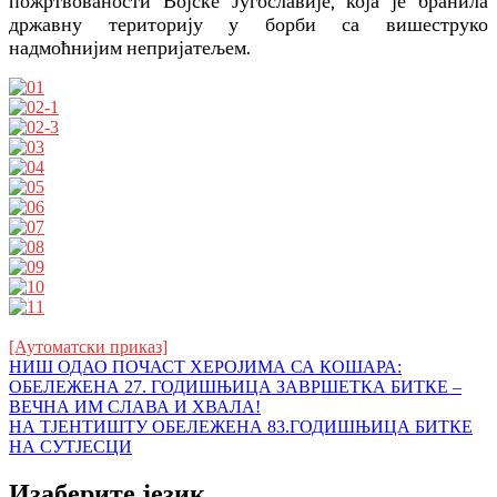
пожртвованости Војске Југославије, која је бранила
државну територију у борби са вишеструко
надмоћнијим непријатељем.
[Аутоматски приказ]
Кретање
НИШ ОДАО ПОЧАСТ ХЕРОЈИМА СА КОШАРА:
ОБЕЛЕЖЕНА 27. ГОДИШЊИЦА ЗАВРШЕТКА БИТКЕ –
чланка
ВЕЧНА ИМ СЛАВА И ХВАЛА!
НА ТЈЕНТИШТУ ОБЕЛЕЖЕНА 83.ГОДИШЊИЦА БИТКЕ
НА СУТЈЕСЦИ
Изаберите језик