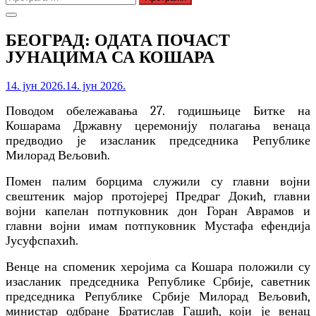
за:
БЕОГРАД: ОДАТА ПОЧАСТ
ЈУНАЦИМА СА КОШАРА
14. јун 2026.
14. јун 2026.
П
оводом обележавања 27. годишњице Битке на
Кошарама Државну церемонију полагања венаца
предводио је изасланик председника Републике
Милорад Вељовић.
Помен палим борцима служили су главни војни
свештеник мајор протојереј Предраг Докић, главни
војни капелан потпуковник дон Горан Аврамов и
главни војни имам потпуковник Мустафа ефендија
Јусуфспахић.
Венце на споменик херојима са Кошара положили су
изасланик председника Републике Србије, саветник
председника Републике Србије Милорад Вељовић,
министар одбране Братислав Гашић, који је венац