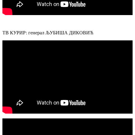
ТВ КУРИР: генерал ЉУБИША ДИКОВИЋ