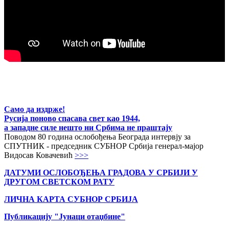
Само да издрже!
Русија поново спасава свет као 1944,
а западне силе нешто ни Србима не праштају
Поводом 80 година ослобођења Београда интервју за
СПУТНИК - председник СУБНОР Србија генерал-мајор
Видосав Ковачевић
>>>
ДАТУМИ ОСЛОБОЂЕЊА ГРАДОВА
У СРБИЈИ У
ДРУГОМ СВЕТСКОМ РАТУ
ЛИЧНА КАРТА СУБНОР СРБИЈА
Публикацију "Јунаци отаџбине"