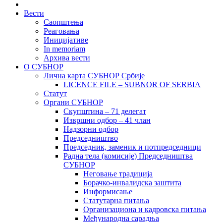
Вести
Саопштења
Реаговања
Иницијативе
In memoriam
Архива вести
О СУБНОР
Лична карта СУБНОР Србије
LICENCE FILE – SUBNOR OF SERBIA
Статут
Органи СУБНОР
Скупштина – 71 делегат
Извршни одбор – 41 члан
Надзорни одбор
Председништво
Председник, заменик и потпредседници
Радна тела (комисије) Председништва
СУБНОР
Неговање традиција
Борачко-инвалидска заштита
Информисање
Статутарна питања
Организациона и кадровска питања
Међународна сарадња