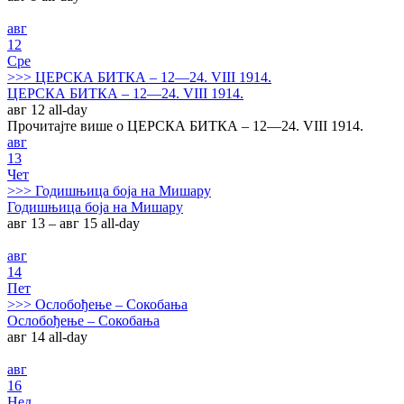
авг
12
Сре
>>>
ЦЕРСКА БИТКА – 12—24. VIII 1914.
ЦЕРСКА БИТКА – 12—24. VIII 1914.
авг 12
all-day
Прочитајте више о ЦЕРСКА БИТКА – 12—24. VIII 1914.
авг
13
Чет
>>>
Годишњица боја на Мишару
Годишњица боја на Мишару
авг 13 – авг 15
all-day
авг
14
Пет
>>>
Ослобођење – Сокобања
Ослобођење – Сокобања
авг 14
all-day
авг
16
Нед