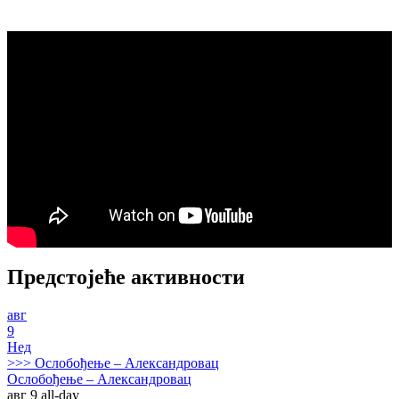
Предстојеће активности
авг
9
Нед
>>>
Ослобођење – Александровац
Ослобођење – Александровац
авг 9
all-day