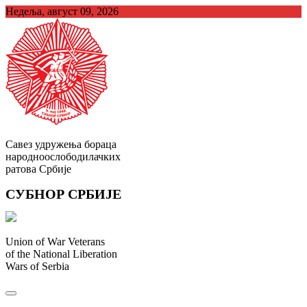
Skip
Недеља, август 09, 2026
to
content
Савез удружења бораца
народноослободилачких
ратова Србије
СУБНОР СРБИЈЕ
Union of War Veterans
of the National Liberation
Wars of Serbia
СУБНОР Србијe
.