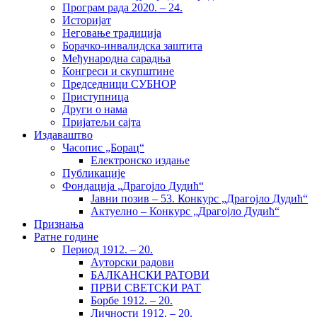
Програм рада 2020. – 24.
Историјат
Неговање традиција
Борачко-инвалидска заштита
Међународна сарадња
Конгреси и скупштине
Председници СУБНОР
Приступница
Други о нама
Пријатељи сајта
Издаваштво
Часопис „Борац“
Електронско издање
Публикације
Фондација „Драгојло Дудић“
Јавни позив – 53. Конкурс „Драгојло Дудић“
Актуелно – Конкурс „Драгојло Дудић“
Признања
Ратне године
Период 1912. – 20.
Ауторски радови
БАЛКАНСКИ РАТОВИ
ПРВИ СВЕТСКИ РАТ
Борбе 1912. – 20.
Личности 1912. – 20.