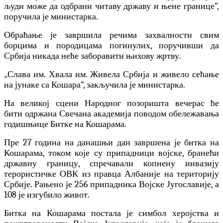
људи може да одбрани читаву државу и њене границе“,
поручила је министарка.
Обраћање је завршила речима захвалности свим
борцима и породицама погинулих, поручивши да
Србија никада неће заборавити њихову жртву.
Слава им. Хвала им. Живела Србија и живело сећање
„
на јунаке са Кошара“, закључила је министарка.
На великој сцени Народног позоришта вечерас ће
бити
одржана Свечана академија поводом обележавања
годишњице Битке на Кошарама.
Пре 27 година на данашњи дан завршена је битка на
Кошарама, током које су припадници војске, бранећи
државну границу, спречавали копнену инвазију
терористичке ОВК из правца Албаније на територију
Србије. Рањено је 256 припадника Војске Југославије, а
108 је изгубило живот.
Битка на Кошарама постала је симбол херојства и