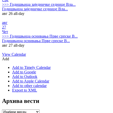
>>>
Годишњица заједничке седнице Вла...
Годишњица заједничке седнице Вла...
авг 26
all-day
авг
27
Чет
>>>
Годишњица оснивања Прве српске В...
Годишњица оснивања Прве српске В...
авг 27
all-day
View Calendar
Add
Add to Timely Calendar
Add to Google
Add to Outlook
Add to Apple Calendar
Add to other calendar
Export to XML
Архива вести
Архива