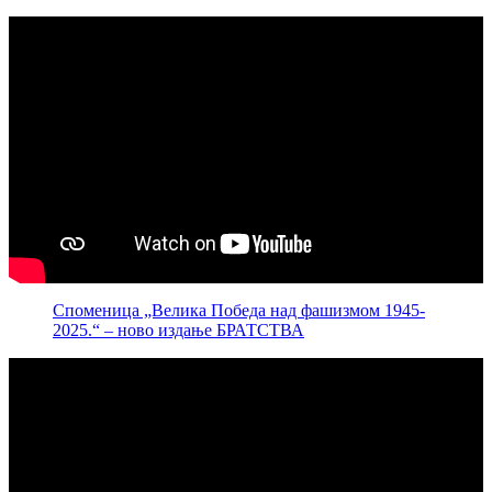
Споменица „Велика Победа над фашизмом 1945-
2025.“ – ново издање БРАТСТВА