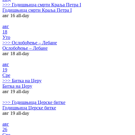
>>>
Годишњица смрти Краља Петра I
Годишњица смрти Краља Петра I
авг 16
all-day
авг
18
Уто
>>>
Ослобођење – Лебане
Ослобођење – Лебане
авг 18
all-day
авг
19
Сре
>>>
Битка на Церу
Битка на Церу
авг 19
all-day
>>>
Годишњица Церске битке
Годишњица Церске битке
авг 19
all-day
авг
26
Сре