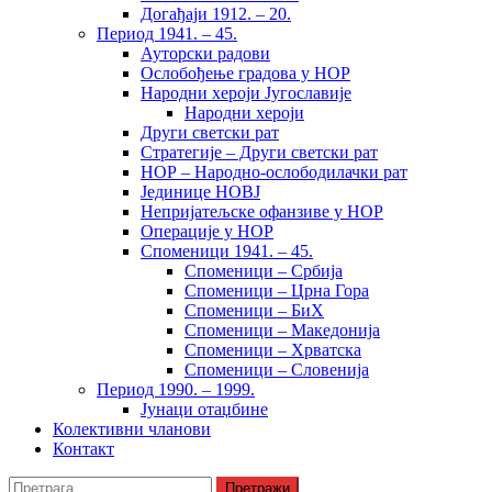
Догађаји 1912. – 20.
Период 1941. – 45.
Ауторски радови
Ослобођење градова у НОР
Народни хероји Југославије
Народни хероји
Други светски рат
Стратегије – Други светски рат
НОР – Народно-ослободилачки рат
Јединице НОВЈ
Непријатељске офанзиве у НОР
Операције у НОР
Споменици 1941. – 45.
Споменици – Србија
Споменици – Црна Гора
Споменици – БиХ
Споменици – Македонија
Споменици – Хрватска
Споменици – Словенија
Период 1990. – 1999.
Јунаци отаџбине
Колективни чланови
Контакт
Претрага