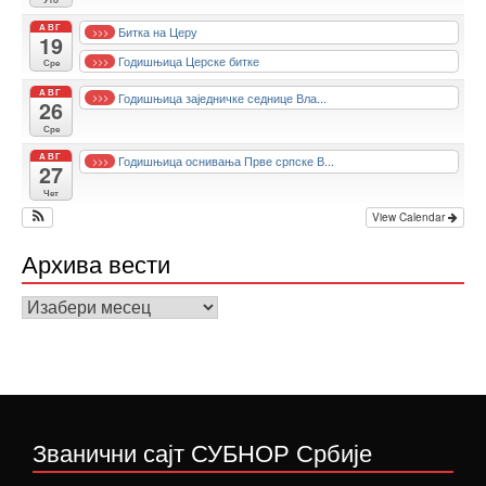
АВГ
Битка на Церу
>>>
19
Годишњица Церске битке
>>>
Сре
АВГ
Годишњица заједничке седнице Вла...
>>>
26
Сре
АВГ
Годишњица оснивања Прве српске В...
>>>
27
Чет
View Calendar
Архива вести
Архива
вести
Званични сајт СУБНОР Србије