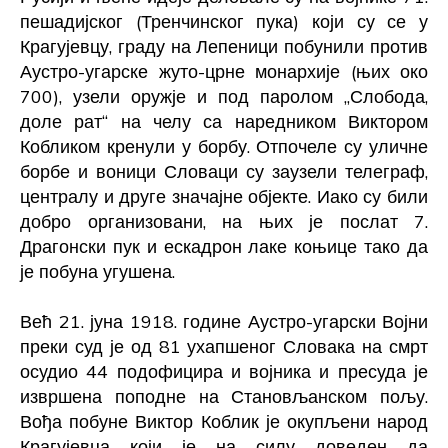
пешадијског (Тренчинског пука) који су се у
Крагујевцу, граду на Лепеници побунили против
Аустро-угарске жуто-црне монархије (њих око
700), узели оружје и под паролом „Слобода,
доле рат“ на челу са наредником Виктором
Кобликом кренули у борбу. Отпочеле су уличне
борбе и воници Словаци су заузели телеграф,
централу и друге значајне објекте. Иако су били
добро организовани, на њих је послат 7.
Драгонски пук и ескадрон лаке коњице тако да
је побуна угушена.
Већ 21. јуна 1918. године Аустро-угарски Војни
преки суд је од 81 ухапшеног Словака на смрт
осудио 44 подофицира и војника и пресуда је
извршена поподне на Становљанском пољу.
Вођа побуне Виктор Коблик је окупљени народ
Крагујевца који је на силу доведен да