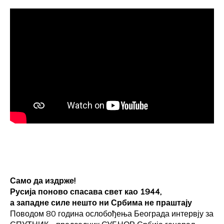
Само да издрже!
Русија поново спасава свет као 1944,
а западне силе нешто ни Србима не праштају
Поводом 80 година ослобођења Београда интервју за