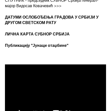
СПУТНИК - председник СУБНОР Србија генерал-
мајор Видосав Ковачевић
>>>
ДАТУМИ ОСЛОБОЂЕЊА ГРАДОВА
У СРБИЈИ У
ДРУГОМ СВЕТСКОМ РАТУ
ЛИЧНА КАРТА СУБНОР СРБИЈА
Публикацију "Јунаци отаџбине"