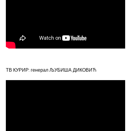
ТВ КУРИР: генерал ЉУБИША ДИКОВИЋ