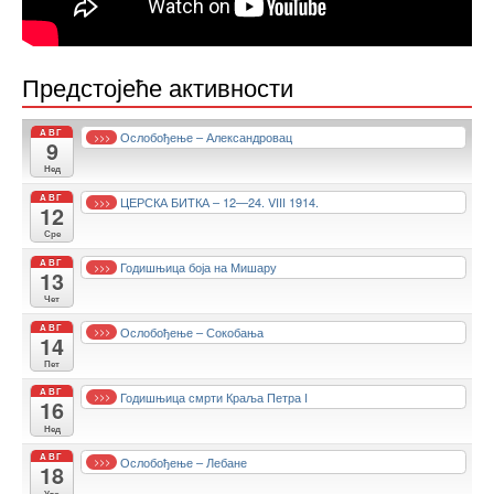
Предстојеће активности
АВГ
Ослобођење – Александровац
>>>
9
Нед
АВГ
ЦЕРСКА БИТКА – 12—24. VIII 1914.
>>>
12
Сре
АВГ
Годишњица боја на Мишару
>>>
13
Чет
АВГ
Ослобођење – Сокобања
>>>
14
Пет
АВГ
Годишњица смрти Краља Петра I
>>>
16
Нед
АВГ
Ослобођење – Лебане
>>>
18
Уто