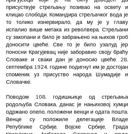
присуствује стрељању позивао на освету и
клицао слободи. Командира стрељачког вода је
то толико изнервирало, да му је у главу
испалио више метака из револвера. Стрељани
су закопани и било је забрањено на њихов гроб
доносити цвеће. Све то је било узалуд јер
поносни Крагујевац није заборавио своју браћу
Словаке и сваки дан је доносио цвеће. 28.
септембра 1924. године подигнут им је достојан
споменик уз присуство народа Шумадије и
Словачке.
Поводом 108. годишњице од стрељања
родољуба Словака, данас је нањиховој хумци
одржано опело, положени венци и одата пошта.
Венце су положиле делегације Владе
Републике Србије, Војске Србије, Града