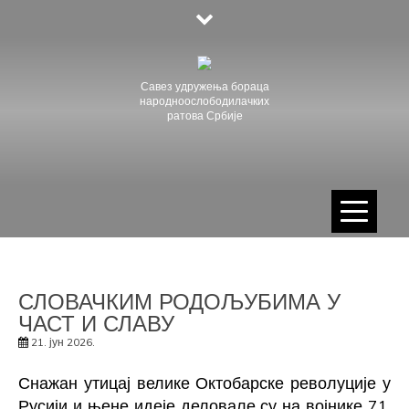
Skip
to
content
Савез удружења бораца
народноослободилачких
ратова Србије
СЛОВАЧКИМ РОДОЉУБИМА У
ЧАСТ И СЛАВУ
21. јун 2026.
Снажан утицај велике Октобарске револуције у
Русији и њене идеје деловале су на војнике 71.