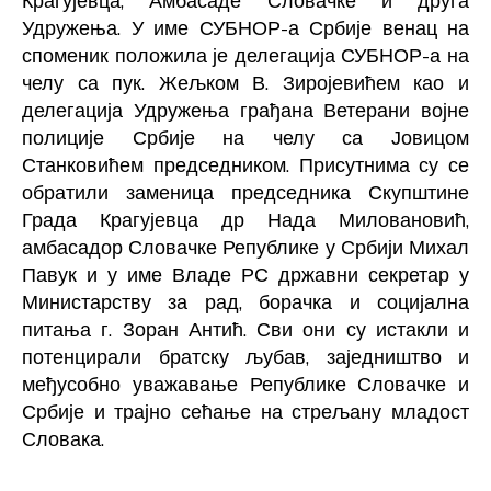
Крагујевца, Амбасаде Словачке и друга
Удружења. У име СУБНОР-а Србије венац на
споменик положила је делегација СУБНОР-а на
челу са пук. Жељком В. Зиројевићем као и
делегација Удружења грађана Ветерани војне
полиције Србије на челу са Јовицом
Станковићем председником. Присутнима су се
обратили заменица председника Скупштине
Града Крагујевца др Нада Миловановић,
амбасадор Словачке Републике у Србији Михал
Павук и у име Владе РС државни секретар у
Министарству за рад, борачка и социјална
питања г. Зоран Антић. Сви они су истакли и
потенцирали братску љубав, заједништво и
међусобно уважавање Републике Словачке и
Србије и трајно сећање на стрељану младост
Словака.