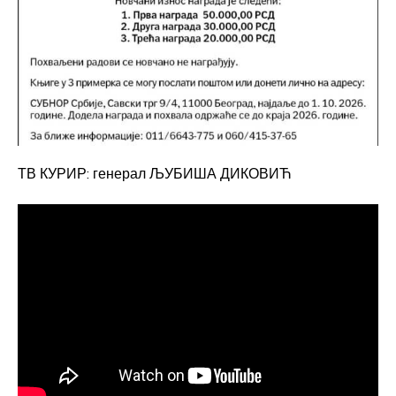
ТВ КУРИР: генерал ЉУБИША ДИКОВИЋ