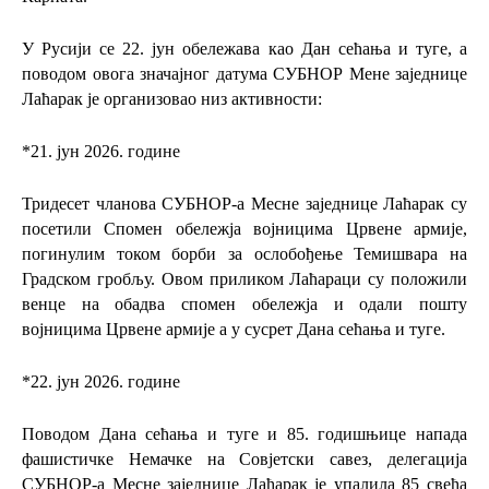
У Русији се 22. јун обележава као Дан сећања и туге, а
поводом овога значајног датума СУБНОР Мене заједнице
Лаћарак је организовао низ активности:
*
21. јун 2026. године
Тридесет чланова СУБНОР-а Месне заједнице Лаћарак су
посетили Спомен обележја војницима Црвене армије,
погинулим током борби за ослобођење Темишвара на
Градском гробљу. Овом приликом Лаћараци су положили
венце на обадва спомен обележја и одали пошту
војницима Црвене армије а у сусрет Дана сећања и туге.
*
22. јун 2026. године
Поводом Дана сећања и туге и 85. годишњице напада
фашистичке Немачке на Совјетски савез, делегација
СУБНОР-а Месне заједнице Лаћарак је упалила 85 свећа