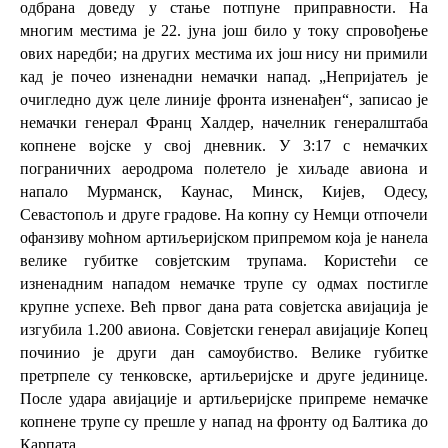
одбрана доведу у стање потпуне приправности. На
многим местима је 22. јуна још било у току спровођење
ових наредби; на других местима их још нису ни примили
кад је почео изненадни немачки напад. „Непријатељ је
очигледно дуж целе линије фронта изненађен“, записао је
немачки генерал
Франц Халдер
, начелник генералштаба
копнене војске у свој дневник. У 3:17 с немачких
пограничних аеродрома полетело је хиљаде авиона и
напало
Мурманск
,
Каунас
,
Минск
,
Кијев
,
Одесу
,
Севастопољ
и друге градове. На копну су Немци отпочели
офанзиву моћном артиљеријском припремом која је нанела
велике губитке совјетским трупама. Користећи се
изненадним нападом немачке трупе су одмах постигле
крупне успехе. Већ првог дана рата совјетска авијација је
изгубила 1.200 авиона. Совјетски генерал авијације Копец
починио је други дан самоубиство. Велике губитке
претрпеле су тенковске, артиљеријске и друге јединице.
После удара авијације и артиљеријске припреме немачке
копнене трупе су прешле у напад на фронту од Балтика до
Карпата
.