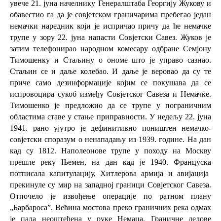
увече 21. јуна начелнику Генералштаба
Г
еоргију Жукову
и
обавестио га да је совјетском граничарима пребегао један
немачки наредник који је испричао причу да ће немачке
трупе у зору 22. јуна напасти Совјетски Савез. Жуков је
затим телефонирао народном комесару одбране
Семјону
Тимошенку
и
Стаљину
о ономе што је управо сазнао.
Стаљин се и даље колебао. И даље је веровао да су те
приче само дезинформације којим се покушава да се
испровоцира сукоб између Совјетског Савеза и Немачке.
Тимошенко је предложио да се трупе у пограничним
областима ставе у стање приправности. У недељу 22. јуна
1941. рано ујутро је дефинитивно поништен немачко-
совјетски
споразум о ненападању
из 1939. године. На дан
кад су
1812
.
Наполеонове
трупе у походу на Москву
прешле реку
Њемен
, на дан кад је
1940
.
Француска
потписала капитулацију, Хитлерова армија и авијација
прекинуле су мир на западној граници Совјетског Савеза.
Отпочело је извођење операције по ратном плану
„Барбароса”. Већина мостова преко граничних река одмах
је пала неоштећена у руке Немаца. Граничне делове