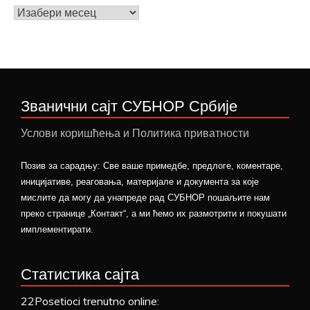
Архива
вести
Званични сајт СУБНОР Србије
Услови коришћења и Политика приватности
Позив за сарадњу: Све ваше примедбе, предлоге, коментаре,
иницијативе, реаговања, материјале и документа за које
мислите да могу да унапреде рад СУБНОР пошаљите нам
преко странице „Контакт“, а ми ћемо их размотрити и покушати
имплементирати.
Статистика сајта
22
Posetioci trenutno online: