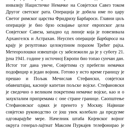
инвазију
Нацистичке Немачке
на
Совјетски Савез
током
Другог светског рата
. Операција је добила име по цару
Светог римског царства
Фридриху Барбароси
.
Главни циљ
операције је био брзо освајање целог европског дела
Совјетског Савеза, западно од линије која је повезивала
Архангелск
и
Астрахан
. Неуспех операције
Барбароса
на
крају је резултовао целокупним поразом Трећег рајха.
Метеоролошки извештаји су забележили да је у суботу
21.
јуна
1941. године у источној Европи био топао сунчан дан.
Истог тог дана увече, Совјетима су пребегли немачки
подофицир и један војник. Готово у исто време границу је
прешао и Пољак
Мечислав Стефански
, совјетски
обавештајац, касније капетан пољске војске. Стефановски
је сведочио о великим покретима немачке војске, као и о
захукталим припремама с оне стране границе. Саопштење
Стефановског одмах је пренето у
Москву
. Највише
совјетско руководство се још увек колебало да предузме
одговарајуће мере. Начелник штаба Кијевског војног
округа генерал-лајтнат
Максим Пуркајев
телефонирао је