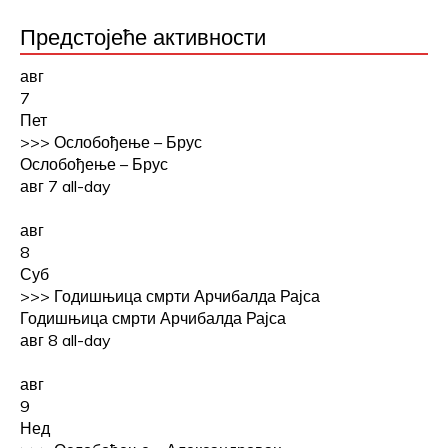
Предстојеће активности
авг
7
Пет
>>>
Ослобођење – Брус
Ослобођење – Брус
авг 7
all-day
авг
8
Суб
>>>
Годишњица смрти Арчибалда Рајса
Годишњица смрти Арчибалда Рајса
авг 8
all-day
авг
9
Нед