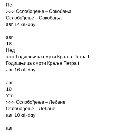
Пет
>>>
Ослобођење – Сокобања
Ослобођење – Сокобања
авг 14
all-day
авг
16
Нед
>>>
Годишњица смрти Краља Петра I
Годишњица смрти Краља Петра I
авг 16
all-day
авг
18
Уто
>>>
Ослобођење – Лебане
Ослобођење – Лебане
авг 18
all-day
авг