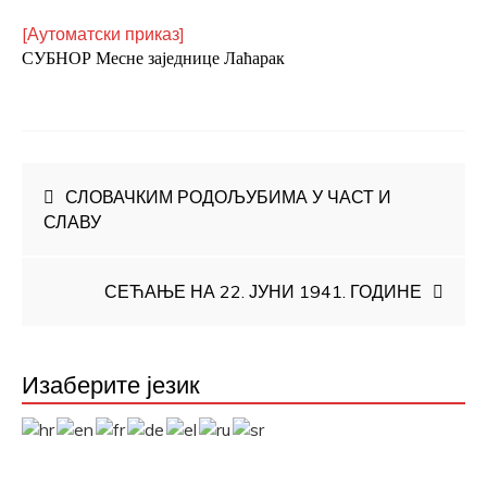
[Аутоматски приказ]
СУБНОР Месне заједнице Лаћарак
Кретање
СЛОВАЧКИМ РОДОЉУБИМА У ЧАСТ И
СЛАВУ
чланка
СЕЋАЊЕ НА 22. ЈУНИ 1941. ГОДИНЕ
Изаберите језик