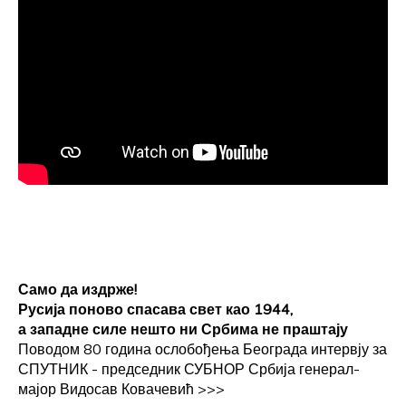
Само да издрже!
Русија поново спасава свет као 1944,
а западне силе нешто ни Србима не праштају
Поводом 80 година ослобођења Београда интервју за
СПУТНИК - председник СУБНОР Србија генерал-
мајор Видосав Ковачевић
>>>