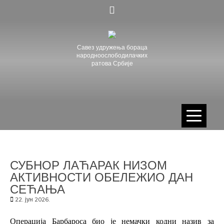
Skip
to
content
Савез удружења бораца
народноослободилачких
ратова Србије
СУБНОР ЛАЋАРАК НИЗОМ
АКТИВНОСТИ ОБЕЛЕЖИО ДАН
СЕЋАЊА
22. јун 2026.
Операција
Барбароса
био је немачки кодни назив за