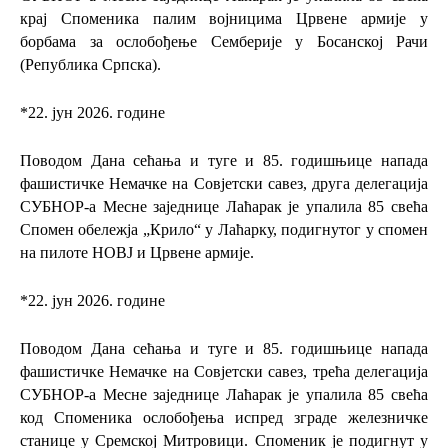
крај Споменика палим војницима Црвене армије у
борбама за ослобођење Семберије у Босанској Рачи
(Република Српска).
*
22. јун 2026. године
Поводом Дана сећања и туге и 85. годишњице напада
фашистичке Немачке на Совјетски савез, друга делегација
СУБНОР-а Месне заједнице Лаћарак је упалила 85 свећа
Спомен обележја „Крило“ у Лаћарку, подигнутог у спомен
на пилоте НОВЈ и Црвене армије.
*
22. јун 2026. године
Поводом Дана сећања и туге и 85. годишњице напада
фашистичке Немачке на Совјетски савез, трећа делегација
СУБНОР-а Месне заједнице Лаћарак је упалила 85 свећа
код Споменика ослобођења испред зграде железничке
станице у Сремској Митровици. Споменик је подигнут у