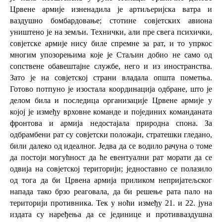
Црвене армије изненадила је артиљеријска ватра и
ваздушно бомбардовање; стотине совјетских авиона
уништено је на земљи. Технички, али пре свега психички,
совјетске армије нису биле спремне за рат, и то упркос
многим упозорењима које је Стаљин добио не само од
сопствене обавештајне службе, него и из иностранства.
Зато је на совјетској страни владала општа пометња.
Готово потпуно је изостала координација одбране, што је
делом била и последица организације Црвене армије у
којој је између врховне команде и појединих команданата
фронтова и армија недостајала природна спона. За
одбрамбени рат су совјетски положаји, стратешки гледано,
били далеко од идеалног. Једва да се водило рачуна о томе
да постоји могућност да ће евентуални рат морати да се
одвија на совјетској територији; једноставно се полазило
од тога да би Црвена армија приликом непријатељског
напада тако брзо реаговала, да би решење рата пало на
територији противника. Тек у ноћи између 21. и 22. јуна
издата су наређења да се јединице и противваздушна