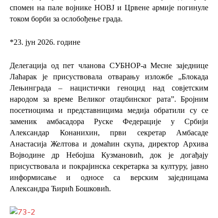
спомен на пале војнике НОВЈ и Црвене армије погинуле
током борби за ослобођење града.
*
23. јун 2026. године
Делегација од пет чланова СУБНОР-а Месне заједнице
Лаћарак је присуствовала отварању изложбе „Блокада
Лењинграда – нацистички геноцид над совјетским
народом за време Великог отаџбинског рата”. Бројним
посетиоцима и представницима медија обратили су се
заменик амбасадора Руске Федерације у Србији
Александар Конанихин, први секретар Амбасаде
Анастасија Желтова и домаћин скупа, директор Архива
Војводине др Небојша Кузмановић, док је догађају
присуствовала и покрајинска секретарка за културу, јавно
информисање и односе са верским заједницама
Александра Ћирић Бошковић.