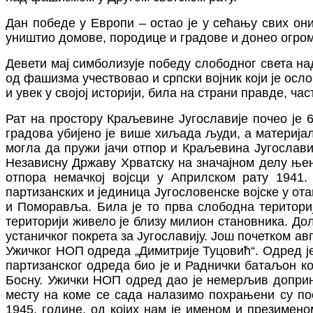
Дан побед
e
у Европи – остао је у сећању свих они
уништио домове, породице и градове и донео огро
Девети мај симболизује победу слободног света на
од фашизма учествовао и српски војник који је осл
и увек у својој историји, била на страни правде, час
Рат на простору Краљевине Југославије почео је 
градова убијено је више хиљада људи, а материјал
могла да пружи јачи отпор и Краљевина Југославиј
Независну Државу Хрватску на значајном делу њене
отпора немачкој војсци у Априлском рату 1941.
партизанских и јединица Југословенске војске у ота
и Поморавља. Била је то прва слободна териториј
територији живело је близу милион становника. До
устаничког покрета за Југославију. Још почетком ав
Ужичког НОП одреда „Димитрије Туцовић“. Одред је
партизанског одреда био је и Раднички батаљон к
Босну. Ужички НОП одред дао је немерљив доприно
месту на коме се сада налазимо похрањени су пос
1945. године, од којих нам је именом и презимен