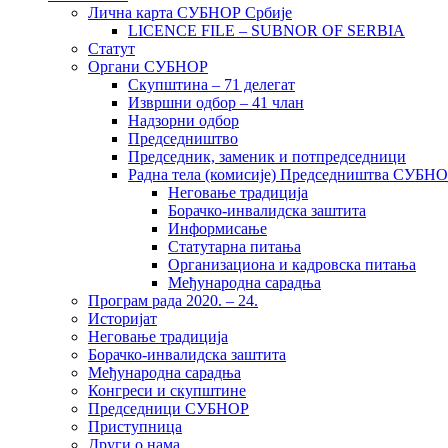
Лична карта СУБНОР Србије
LICENCE FILE – SUBNOR OF SERBIA
Статут
Органи СУБНОР
Скупштина – 71 делегат
Извршни одбор – 41 члан
Надзорни одбор
Председништво
Председник, заменик и потпредседници
Радна тела (комисије) Председништва СУБН
Неговање традиција
Борачко-инвалидска заштита
Информисање
Статутарна питања
Организациона и кадровска питања
Међународна сарадња
Програм рада 2020. – 24.
Историјат
Неговање традиција
Борачко-инвалидска заштита
Међународна сарадња
Конгреси и скупштине
Председници СУБНОР
Приступница
Други о нама