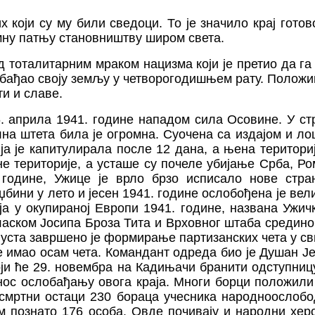
х који су му били сведоци. То је значило крај гото
мну патњу становништву широм света.
д тоталитарним мраком нацизма који је претио да га
обађао своју земљу у четворогодишњем рату. Положи
ти и славе.
6. априла 1941. године нападом сила Осовине. У 
на штета била је огромна. Суочена са издајом и л
а је капитулирала после 12 дана, а њена територи
 територије, а усташе су почеле убијање Срба, Ро
 године, Ужице је врло брзо исписало нове стран
џбини у лето и јесен 1941. године ослобођена је вел
а у окупираној Европи 1941. године, названа Ужичк
ласком Јосипа Броза Тита и Врховног штаба средино
густа завршено је формирање партизанских чета у св
 имао осам чета. Командант одреда био је Душан Је
оји ће 29. новембра на Кадињачи бранити одступн
с ослобађању овога краја. Многи борци положили 
мртни остаци 230 бораца учесника народноослобод
ом познато 176 особа. Овде почивају и народни хе