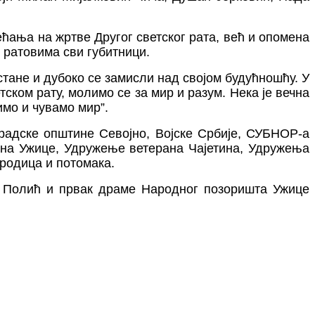
сећања на жртве Другог светског рата, већ и опомена
у ратовима сви губитници.
стане и дубоко се замисли над својом будућношћу. У
тском рату, молимо се за мир и разум. Нека је вечна
мо и чувамо мир”.
радске општине Севојно, Војске Србије, СУБНОР-а
на Ужице, Удружење ветерана Чајетина
,
Удружења
ородица и потомака.
 Полић и првак драме Народног позоришта
Ужице