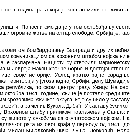
во шест година рата који је коштао милионе живота,
 уништи. Поносни смо да је у том ослобађању света
вши огромне жртве на олтар слободе, Србија је, као
страховитом бомбардовању Београда и других већих
ошом комуникацијом са врховним штабом војска није
ја је распарчана. Нацисти су створили марионетску
ма и Јевреја.Након храбре борбе и достојанственог
ице своје историје. Услед краткотрајне сарадње
ика територија у југозападној Србији, делу Шумадије
а република, по свом центру граду Ужицу. На овој
м октобра 1941. године, Ужице је постало средиште
им срезовима Ужичког округа, које су биле у саставу
рковић, а заменик Вукола Дабић. У саставу Ужичког
ицу Врховном штабу приликом повлачења у Санџак и
су животе у сукобима са окупаторском војском. На
илачког рата из овог краја у периоду од 1941. до
роји Милан Мијалковић-Чича, Душан Јерковић, Нада