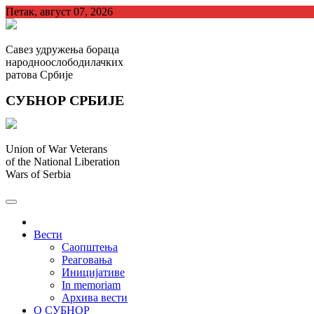
Skip
Петак, август 07, 2026
to
content
Савез удружења бораца
народноослободилачких
ратова Србије
СУБНОР СРБИЈЕ
Union of War Veterans
of the National Liberation
Wars of Serbia
СУБНОР Србијe
.
Вести
Саопштења
Реаговања
Иницијативе
In memoriam
Архива вести
О СУБНОР