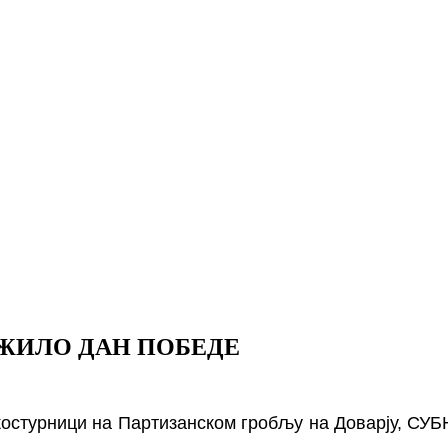
ЖИЛО ДАН ПОБЕДЕ
стурници на Партизанском гробљу на Доварју,
СУБ