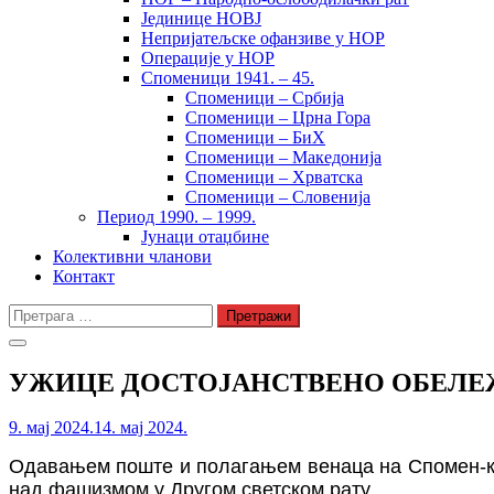
Јединице НОВЈ
Непријатељске офанзиве у НОР
Операције у НОР
Споменици 1941. – 45.
Споменици – Србија
Споменици – Црна Гора
Споменици – БиХ
Споменици – Македонија
Споменици – Хрватска
Споменици – Словенија
Период 1990. – 1999.
Јунаци отаџбине
Колективни чланови
Контакт
Претрага
за:
УЖИЦЕ ДОСТОЈАНСТВЕНО ОБЕЛЕ
9. мај 2024.
14. мај 2024.
Одавањем поште и полагањем венаца на Спомен-ко
над фашизмом у
Д
ругом светском рату.