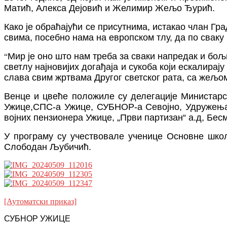
Матић, Алекса Дејовић и Желимир Жељо Ђурић.
Како је обраћајући се присутнима, истак
ао члан Гра
свима, посебно нама на европском тлу, да по сваку
Мир је оно што нам треба за сваки напредак и бољ
“
светлу најновијих догађаја и сукоба који ескалирај
слава свим жртвама Другог светског рата, са жељо
Венце и цвеће положиле су делегације
Министарс
Ужице,СПС-а Ужице,
СУБНОР-а Севојно, Удружења
војних пензионера
Ужице
,
„Први партизан“ а.д,
Бес
У програм
у су
учес
т
вовале
ученице
Основне шко
Слободан Љубичић.
[Аутоматски приказ]
СУБНОР УЖИЦЕ