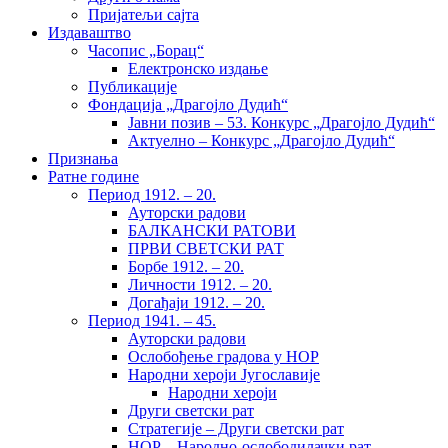
Пријатељи сајта
Издаваштво
Часопис „Борац“
Електронско издање
Публикације
Фондација „Драгојло Дудић“
Јавни позив – 53. Конкурс „Драгојло Дудић“
Актуелно – Конкурс „Драгојло Дудић“
Признања
Ратне године
Период 1912. – 20.
Ауторски радови
БАЛКАНСКИ РАТОВИ
ПРВИ СВЕТСКИ РАТ
Борбе 1912. – 20.
Личности 1912. – 20.
Догађаји 1912. – 20.
Период 1941. – 45.
Ауторски радови
Ослобођење градова у НОР
Народни хероји Југославије
Народни хероји
Други светски рат
Стратегије – Други светски рат
НОР – Народно-ослободилачки рат