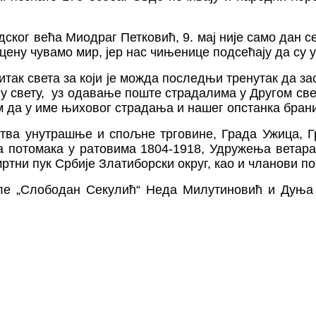
дског већа Миодраг Петковић
, 9. мај није само дан 
 цену чувамо мир, јер нас чињенице подсећају да су 
итак света за који је можда последњи тренутак да за
у у свету, уз одавање поште страдалима у Другом све
м да у име њиховог страдања и нашег опстанка брани
тва унутрашње и спољне трговине,
Града Ужица, Г
 потомака у ратовима 1804-1918, Удружења ветара
мртн
и
пук
Србије Златиборски округ, као и чланови п
ле „Слободан Секулић“ Неда Милутиновић и Дуња