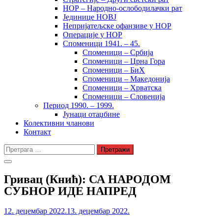
НОР – Народно-ослободилачки рат
Јединице НОВЈ
Непријатељске офанзиве у НОР
Операције у НОР
Споменици 1941. – 45.
Споменици – Србија
Споменици – Црна Гора
Споменици – БиХ
Споменици – Македонија
Споменици – Хрватска
Споменици – Словенија
Период 1990. – 1999.
Јунаци отаџбине
Колективни чланови
Контакт
Претрага
за:
Гривац (Кнић): СА НАРОДОМ
СУБНОР ИДЕ НАПРЕД
12. децембар 2022.
13. децембар 2022.