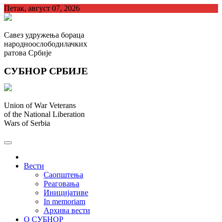
Skip
Петак, август 07, 2026
to
content
Савез удружења бораца
народноослободилачких
ратова Србије
СУБНОР СРБИЈЕ
Union of War Veterans
of the National Liberation
Wars of Serbia
СУБНОР Србијe
.
Вести
Саопштења
Реаговања
Иницијативе
In memoriam
Архива вести
О СУБНОР