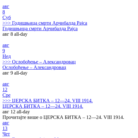
авг
8
Суб
>>>
Годишњица смрти Арчибалда Рајса
Годишњица смрти Арчибалда Рајса
авг 8
all-day
авг
9
Нед
>>>
Ослобођење – Александровац
Ослобођење – Александровац
авг 9
all-day
авг
12
Сре
>>>
ЦЕРСКА БИТКА – 12—24. VIII 1914.
ЦЕРСКА БИТКА – 12—24. VIII 1914.
авг 12
all-day
Прочитајте више о ЦЕРСКА БИТКА – 12—24. VIII 1914.
авг
13
Чет