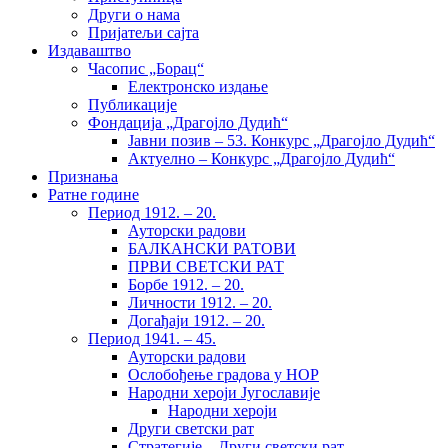
Други о нама
Пријатељи сајта
Издаваштво
Часопис „Борац“
Електронско издање
Публикације
Фондација „Драгојло Дудић“
Јавни позив – 53. Конкурс „Драгојло Дудић“
Актуелно – Конкурс „Драгојло Дудић“
Признања
Ратне године
Период 1912. – 20.
Ауторски радови
БАЛКАНСКИ РАТОВИ
ПРВИ СВЕТСКИ РАТ
Борбе 1912. – 20.
Личности 1912. – 20.
Догађаји 1912. – 20.
Период 1941. – 45.
Ауторски радови
Ослобођење градова у НОР
Народни хероји Југославије
Народни хероји
Други светски рат
Стратегије – Други светски рат