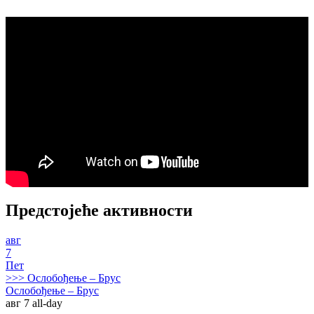
Предстојеће активности
авг
7
Пет
>>>
Ослобођење – Брус
Ослобођење – Брус
авг 7
all-day