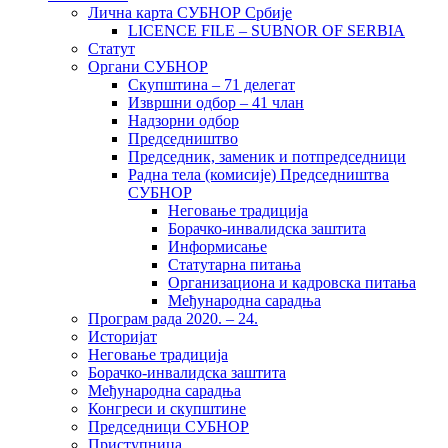
Лична карта СУБНОР Србије
LICENCE FILE – SUBNOR OF SERBIA
Статут
Органи СУБНОР
Скупштина – 71 делегат
Извршни одбор – 41 члан
Надзорни одбор
Председништво
Председник, заменик и потпредседници
Радна тела (комисије) Председништва
СУБНОР
Неговање традиција
Борачко-инвалидска заштита
Информисање
Статутарна питања
Организациона и кадровска питања
Међународна сарадња
Програм рада 2020. – 24.
Историјат
Неговање традиција
Борачко-инвалидска заштита
Међународна сарадња
Конгреси и скупштине
Председници СУБНОР
Приступница