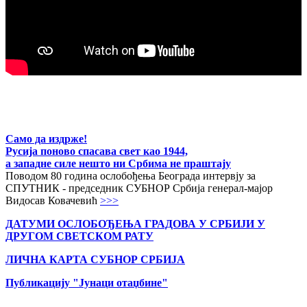
Само да издрже!
Русија поново спасава свет као 1944,
а западне силе нешто ни Србима не праштају
Поводом 80 година ослобођења Београда интервју за
СПУТНИК - председник СУБНОР Србија генерал-мајор
Видосав Ковачевић
>>>
ДАТУМИ ОСЛОБОЂЕЊА ГРАДОВА
У СРБИЈИ У
ДРУГОМ СВЕТСКОМ РАТУ
ЛИЧНА КАРТА СУБНОР СРБИЈА
Публикацију "Јунаци отаџбине"