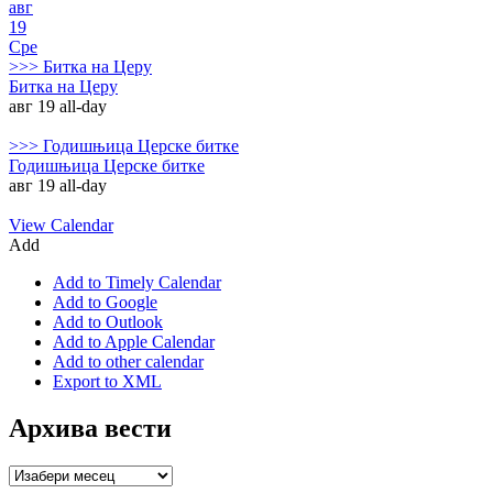
авг
19
Сре
>>>
Битка на Церу
Битка на Церу
авг 19
all-day
>>>
Годишњица Церске битке
Годишњица Церске битке
авг 19
all-day
View Calendar
Add
Add to Timely Calendar
Add to Google
Add to Outlook
Add to Apple Calendar
Add to other calendar
Export to XML
Архива вести
Архива