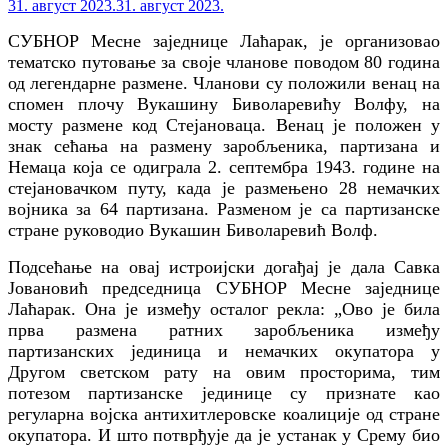
31. август 2023.
31. август 2023.
СУБНОР Месне заједнице Лаћарак, је организовао
тематско путовање за своје чланове
поводом 80 година
од легендарне размене. Чланови су положили венац на
спомен плочу Вукашину Биволаревићу Волфу, на
мосту размене код Стејановаца. Венац је положен у
знак сећања на размену заробљеника, партизана и
Немаца која се одиграла 2. септембра 1943. године на
стејановачком путу, када је размењено 28 немачких
војника за 64 партизана. Разменом је са партизанске
стране руководио Вукашин Биволаревић Волф.
Подсећање на овај истроијски догађај је дала Савка
Јовановић председница СУБНОР Месне заједнице
Лаћарак. Она је између осталог рекла:
„
Ово је била
прва размена ратних заробљеника између
партизанских јединица и немачких окупатора у
Другом светском рату на овим просторима, тим
потезом партизанске јединице су признате као
регуларна војск
a
антихитлеровске коалиције од стране
окупатора. И што потврђује да је устанак у Срему био