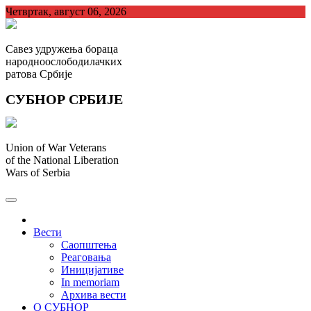
Skip
Четвртак, август 06, 2026
to
content
Савез удружења бораца
народноослободилачких
ратова Србије
СУБНОР СРБИЈЕ
Union of War Veterans
of the National Liberation
Wars of Serbia
СУБНОР Србијe
.
Вести
Саопштења
Реаговања
Иницијативе
In memoriam
Архива вести
О СУБНОР