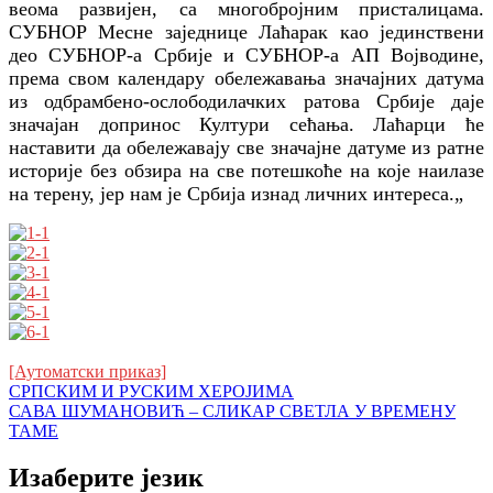
веома развијен, са многобројним присталицама.
СУБНОР Месне заједнице Лаћарак као јединствени
део СУБНОР-а Србије и СУБНОР-а АП Војводине,
према свом календару обележавања значајних датума
из одбрамбено-ослободилачких ратова Србије даје
значајан допринос Култури сећања. Лаћарци ће
наставити да обележава
ју
све значајне датуме из ратне
историје без обзира на све потешкоће на које наилазе
на терену, јер нам је Србија изнад личних интереса.
„
[Аутоматски приказ]
Кретање
СРПСКИМ И РУСКИМ ХЕРОЈИМА
САВА ШУМАНОВИЋ – СЛИКАР СВЕТЛА У ВРЕМЕНУ
чланка
ТАМЕ
Изаберите језик