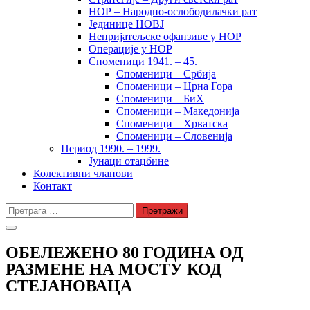
НОР – Народно-ослободилачки рат
Јединице НОВЈ
Непријатељске офанзиве у НОР
Операције у НОР
Споменици 1941. – 45.
Споменици – Србија
Споменици – Црна Гора
Споменици – БиХ
Споменици – Македонија
Споменици – Хрватска
Споменици – Словенија
Период 1990. – 1999.
Јунаци отаџбине
Колективни чланови
Контакт
Претрага
за:
ОБЕЛЕЖЕНО 80 ГОДИНА ОД
РАЗМЕНЕ НА МОСТУ КОД
СТЕЈАНОВАЦА