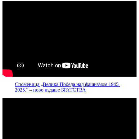
Споменица „Велика Победа над фашизмом 1945-
2025.“ – ново издање БРАТСТВА