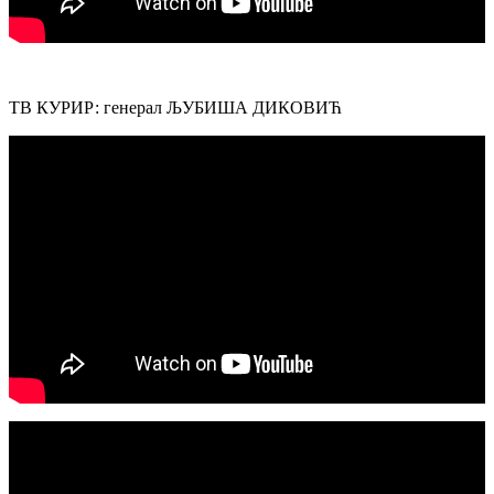
ТВ КУРИР: генерал ЉУБИША ДИКОВИЋ