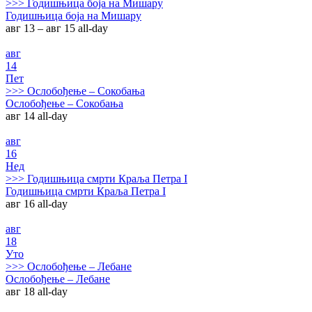
>>>
Годишњица боја на Мишару
Годишњица боја на Мишару
авг 13 – авг 15
all-day
авг
14
Пет
>>>
Ослобођење – Сокобања
Ослобођење – Сокобања
авг 14
all-day
авг
16
Нед
>>>
Годишњица смрти Краља Петра I
Годишњица смрти Краља Петра I
авг 16
all-day
авг
18
Уто
>>>
Ослобођење – Лебане
Ослобођење – Лебане
авг 18
all-day