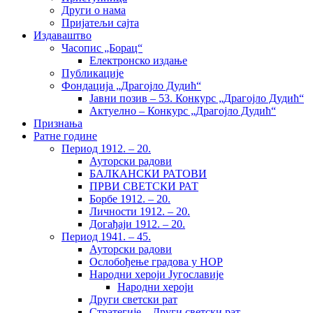
Други о нама
Пријатељи сајта
Издаваштво
Часопис „Борац“
Електронско издање
Публикације
Фондација „Драгојло Дудић“
Јавни позив – 53. Конкурс „Драгојло Дудић“
Актуелно – Конкурс „Драгојло Дудић“
Признања
Ратне године
Период 1912. – 20.
Ауторски радови
БАЛКАНСКИ РАТОВИ
ПРВИ СВЕТСКИ РАТ
Борбе 1912. – 20.
Личности 1912. – 20.
Догађаји 1912. – 20.
Период 1941. – 45.
Ауторски радови
Ослобођење градова у НОР
Народни хероји Југославије
Народни хероји
Други светски рат
Стратегије – Други светски рат