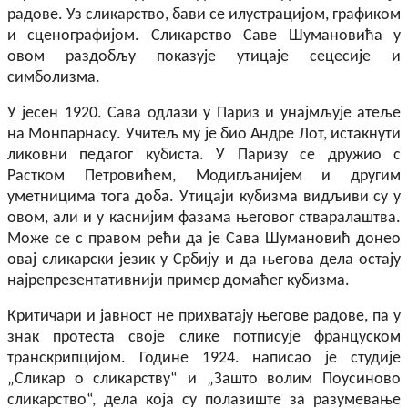
радове. Уз сликарство, бави се илустрацијом, графиком
и сценографијом. Сликарство Саве Шумановића у
овом раздобљу показује
ут
и
цаје
сецесије и
симболизма.
У јесен 1920. Сава одлази у Париз и унајмљује атеље
на Монпарнасу. Учитељ му је био Андр
е
Лот, истакнути
ликовни педагог кубиста. У Паризу се дружио с
Растком Петровићем, Модигљанијем и другим
уметницима тога доба. Утицаји кубизма видљиви су у
овом, али и у каснијим фазама његовог стваралаштва.
Може се с правом рећи да је Сава Шумановић донео
овај сликарски језик у Србију и да његова дела остају
најрепрезентативнији пример домаћег кубизма.
Критичари и јавност не прихватају његове радове, па у
знак протеста своје слике потписује француском
транскрипцијом. Године 1924. написао је студије
„Сликар о сликарству“ и „Зашто волим Поусиново
сликарство“, дела која су полазиште за разумевање