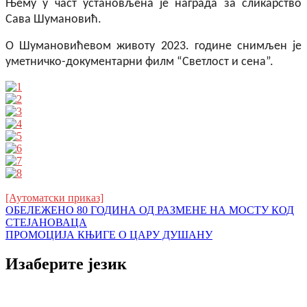
Њему у част установљена је награда за сликарство
Сава Шумановић.
О Шумановићевом животу 2023. године снимљен је
уметничко-документарни филм “Светлост и сена”.
[Аутоматски приказ]
Кретање
ОБЕЛЕЖЕНО 80 ГОДИНА ОД РАЗМЕНЕ НА МОСТУ КОД
СТЕЈАНОВАЦА
чланка
ПРОМОЦИЈА КЊИГЕ О ЦАРУ ДУШАНУ
Изаберите језик