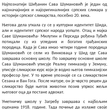
Најпознатији
Ши
ђ
анин
Сава Шумановић је један од
најзначајнијих и најоригиналнијих српских сликара у
историји српског сликарства, посебно 20. века.
Његова дела уткала су се у културни идентитет Шида,
али и идентитет српског народа уопште. Отац и мајка
Саве Шумановића- Милутин и Персида рођена Тубић
потицали су из угледних и богатих грађанских
породица. Када је Сава имао четири године породица
Шумановић се сели из Винковаца у Шид где Сава
завршава основну школу. По завршеку основне школе
Сава Шумановић уписује Реалну гимназију у Земуну,
уписује сликарски курс који је водио његов гимназијски
професор Јунг. У то време упознаје се са сликарством
Сезана и Ван Гога. После матуре, он је чврсто решен да
сликарство буде његов животни позив упркос жељи
његовог оца да постане адвокат.
Уметни
ч
к
у
школу у Загребу завршава с најбољим
оценама 1918. године. Тада почиње да излаже своје