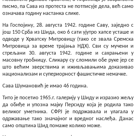
писмо, па Сава из протеста не потписује дела, већ само
означава годину настанка слике.
На Госпојину, 28. августа 1942. године Саву, заједно с
још 150 Срба из Шида, око 6 сати ујутро хапсе усташе и
одводе у Хрватску Митровицу (тако се звала Сремска
Митровица за време трајања НДХ). Сви су мучени и
стрељани 30. августа 1942. године и сахрањени у
масовну гробницу. Сликару су сломили обе руке јер се
што већим зверствима и иживљавањима доказивао
национализам и супериорност фашистичке немачке.
Сава Шумановић је имао 46 година.
Тито је посетио 1965.г. галерију у Шиду и изразио жељу
да
оби
ђ
е
и упозна мајку Персиду која је родила тако
великог уметника. СФРЈ је подржавала и улагала у
одржавање тако значајног и вредног
насле
ђ
а
. Данас
само општина Шид помаже колико може.