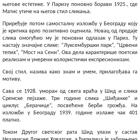
његове естетике. У Паризу поновно борави 1925., где
Матис утиче на његов стил сликања.
Прире
ђ
ује
потом самосталну изложбу у Београду коју
је критика врло позитивно оценила. Новац од продаје
слика омогућио му је поновни одлазак у Париз. Ту
настају значајне слике: “Луксембуршки парк”, “Црвени
тепих”, “Мост на Сени”. Ова дела карактерише поетски
реализам и умерени колористички експресионизам.
Свој стил, назива како знам и умем, прилагођава га
мотиву.
Сава се 1928. уморан од свега враћа у Шид и слика
Сремске пејзаже. Три године слика „
Ши
ђ
анке
“ и
циклус „Берачице“, посвећене берби грожђа. На
изложби у Београду 1939. године излаже чак 401
платно.
Током Другог светског рата Шид улази у састав
Независне Државе Хрватске, а ћирилица је забрањено