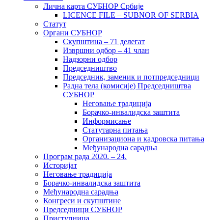
Лична карта СУБНОР Србије
LICENCE FILE – SUBNOR OF SERBIA
Статут
Органи СУБНОР
Скупштина – 71 делегат
Извршни одбор – 41 члан
Надзорни одбор
Председништво
Председник, заменик и потпредседници
Радна тела (комисије) Председништва
СУБНОР
Неговање традиција
Борачко-инвалидска заштита
Информисање
Статутарна питања
Организациона и кадровска питања
Међународна сарадња
Програм рада 2020. – 24.
Историјат
Неговање традиција
Борачко-инвалидска заштита
Међународна сарадња
Конгреси и скупштине
Председници СУБНОР
Приступница