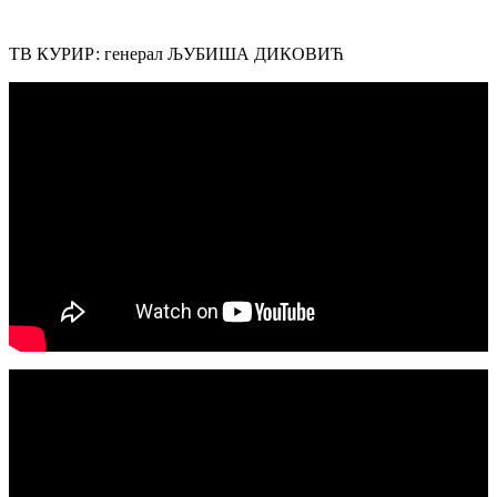
ТВ КУРИР: генерал ЉУБИША ДИКОВИЋ