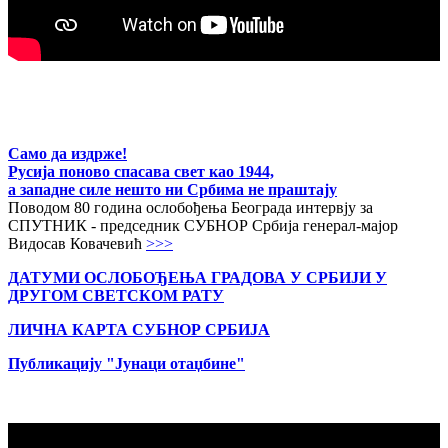
Само да издрже!
Русија поново спасава свет као 1944,
а западне силе нешто ни Србима не праштају
Поводом 80 година ослобођења Београда интервју за
СПУТНИК - председник СУБНОР Србија генерал-мајор
Видосав Ковачевић
>>>
ДАТУМИ ОСЛОБОЂЕЊА ГРАДОВА
У СРБИЈИ У
ДРУГОМ СВЕТСКОМ РАТУ
ЛИЧНА КАРТА СУБНОР СРБИЈА
Публикацију "Јунаци отаџбине"