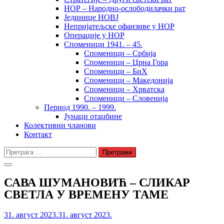
НОР – Народно-ослободилачки рат
Јединице НОВЈ
Непријатељске офанзиве у НОР
Операције у НОР
Споменици 1941. – 45.
Споменици – Србија
Споменици – Црна Гора
Споменици – БиХ
Споменици – Македонија
Споменици – Хрватска
Споменици – Словенија
Период 1990. – 1999.
Јунаци отаџбине
Колективни чланови
Контакт
Претрага
за:
САВА ШУМАНОВИЋ – СЛИКАР
СВЕТЛА У ВРЕМЕНУ ТАМЕ
31. август 2023.
31. август 2023.