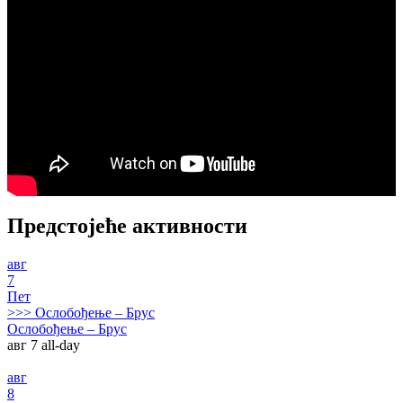
Предстојеће активности
авг
7
Пет
>>>
Ослобођење – Брус
Ослобођење – Брус
авг 7
all-day
авг
8