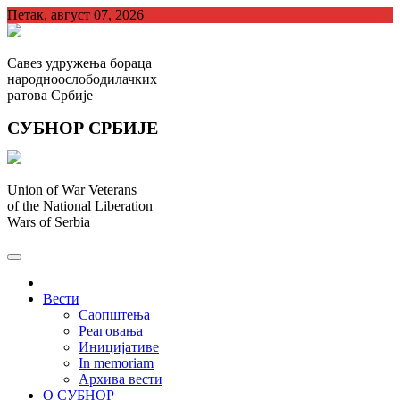
Skip
Петак, август 07, 2026
to
content
Савез удружења бораца
народноослободилачких
ратова Србије
СУБНОР СРБИЈЕ
Union of War Veterans
of the National Liberation
Wars of Serbia
СУБНОР Србијe
.
Вести
Саопштења
Реаговања
Иницијативе
In memoriam
Архива вести
О СУБНОР