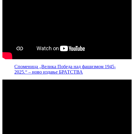
Споменица „Велика Победа над фашизмом 1945-
2025.“ – ново издање БРАТСТВА