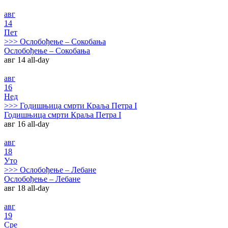
авг
14
Пет
>>>
Ослобођење – Сокобања
Ослобођење – Сокобања
авг 14
all-day
авг
16
Нед
>>>
Годишњица смрти Краља Петра I
Годишњица смрти Краља Петра I
авг 16
all-day
авг
18
Уто
>>>
Ослобођење – Лебане
Ослобођење – Лебане
авг 18
all-day
авг
19
Сре