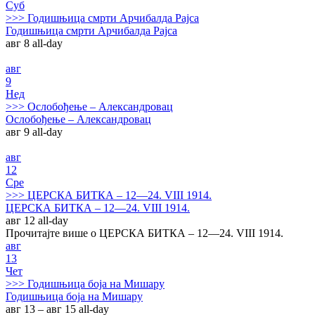
Суб
>>>
Годишњица смрти Арчибалда Рајса
Годишњица смрти Арчибалда Рајса
авг 8
all-day
авг
9
Нед
>>>
Ослобођење – Александровац
Ослобођење – Александровац
авг 9
all-day
авг
12
Сре
>>>
ЦЕРСКА БИТКА – 12—24. VIII 1914.
ЦЕРСКА БИТКА – 12—24. VIII 1914.
авг 12
all-day
Прочитајте више о ЦЕРСКА БИТКА – 12—24. VIII 1914.
авг
13
Чет
>>>
Годишњица боја на Мишару
Годишњица боја на Мишару
авг 13 – авг 15
all-day