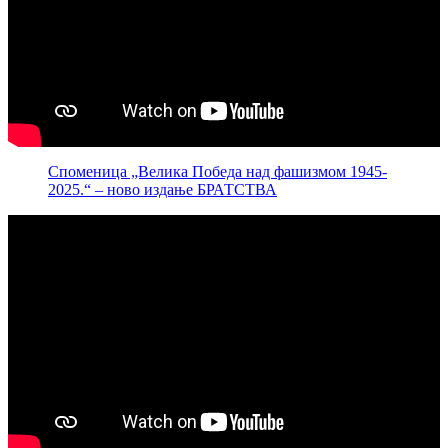
Споменица „Велика Победа над фашизмом 1945-
2025.“ – ново издање БРАТСТВА