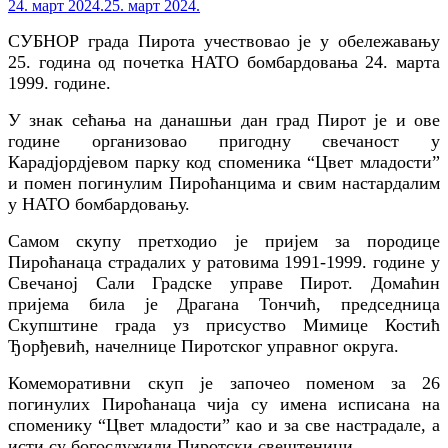
24. март 2024.
25. март 2024.
СУБНОР града Пирота учествовао је у обележавању
25. година од почетка НАТО бомбардовања 24. марта
1999. године.
У знак сећања на данашњи дан град Пирот је и ове
године организовао пригодну свечаност у
Карадјордјевом парку код споменика “Цвет младости”
и помен погинулим Пироћанцима и свим настардалим
у НАТО бомбардовању.
Самом скупу претходио је пријем за породице
Пироћанаца страдалих у ратовима 1991-1999. године у
Свечаној Сали Градске управе Пирот. Домаћин
пријема била је Драгана Тончић, председница
Скупштине града уз присуство Мимице Костић
Ђорђевић, начелнице Пиротског управног округа.
Комеморативни скуп је започео поменом за 26
погинулих Пироћанаца чија су имена исписана на
споменику “Цвет младости” као и за све настрадале, а
исти су богослужили Пиротски свештеници.