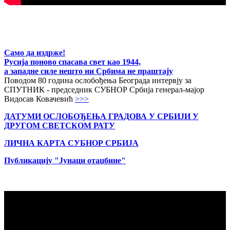
Само да издрже!
Русија поново спасава свет као 1944,
а западне силе нешто ни Србима не праштају
Поводом 80 година ослобођења Београда интервју за
СПУТНИК - председник СУБНОР Србија генерал-мајор
Видосав Ковачевић
>>>
ДАТУМИ ОСЛОБОЂЕЊА ГРАДОВА
У СРБИЈИ У
ДРУГОМ СВЕТСКОМ РАТУ
ЛИЧНА КАРТА СУБНОР СРБИЈА
Публикацију "Јунаци отаџбине"