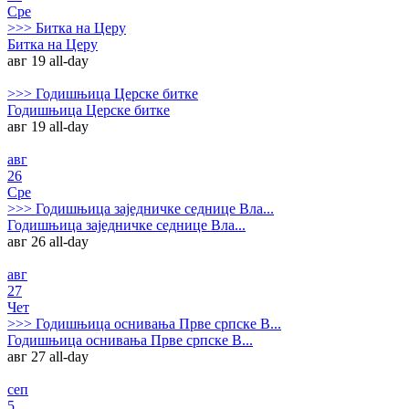
Сре
>>>
Битка на Церу
Битка на Церу
авг 19
all-day
>>>
Годишњица Церске битке
Годишњица Церске битке
авг 19
all-day
авг
26
Сре
>>>
Годишњица заједничке седнице Вла...
Годишњица заједничке седнице Вла...
авг 26
all-day
авг
27
Чет
>>>
Годишњица оснивања Прве српске В...
Годишњица оснивања Прве српске В...
авг 27
all-day
сеп
5