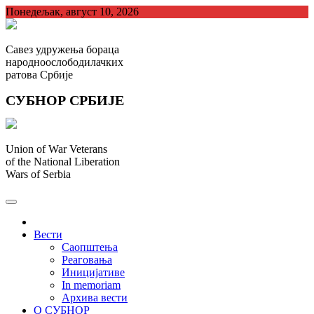
Skip
Понедељак, август 10, 2026
to
content
Савез удружења бораца
народноослободилачких
ратова Србије
СУБНОР СРБИЈЕ
Union of War Veterans
of the National Liberation
Wars of Serbia
СУБНОР Србијe
.
Вести
Саопштења
Реаговања
Иницијативе
In memoriam
Архива вести
О СУБНОР