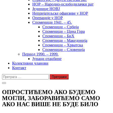
НОР – Народно-ослободилачки рат
Јединице НОВЈ
Непријатељске офанзиве у НОР
Операције у НОР
Споменици 1941. – 45.
Споменици – Србија
Споменици – Црна Гора
Споменици – БиХ
Споменици – Македонија
Споменици – Хрватска
Споменици – Словенија
Период 1990. – 1999.
Јунаци отаџбине
Колективни чланови
Контакт
Претрага
за:
ОПРОСТИЋЕМО АКО БУДЕМО
МОГЛИ, ЗАБОРАВИЋЕМО САМО
АКО НАС ВИШЕ НЕ БУДЕ БИЛО