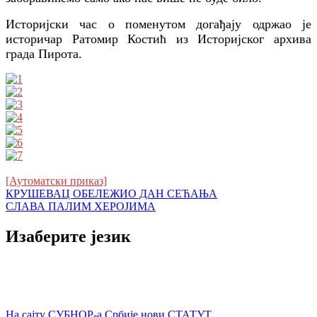
Историјски час о поменутом догађају одржао је
историчар Ратомир Костић из Историјског архива
града Пирота.
[Аутоматски приказ]
Кретање
КРУШЕВАЦ ОБЕЛЕЖИО ДАН СЕЋАЊА
СЛАВА ПАЛИМ ХЕРОЈИМА
чланка
Изаберите језик
На сајту СУБНОР-а Србије нови СТАТУТ