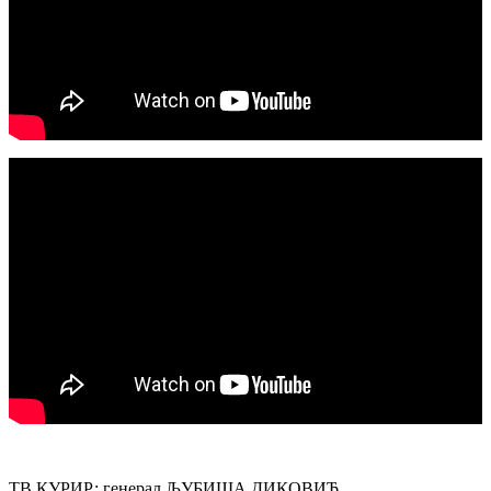
ТВ КУРИР: генерал ЉУБИША ДИКОВИЋ