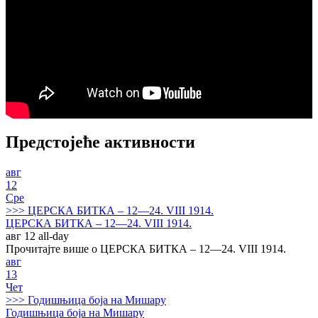
Предстојеће активности
авг
12
Сре
>>>
ЦЕРСКА БИТКА – 12—24. VIII 1914.
ЦЕРСКА БИТКА – 12—24. VIII 1914.
авг 12
all-day
Прочитајте више о ЦЕРСКА БИТКА – 12—24. VIII 1914.
авг
13
Чет
>>>
Годишњица боја на Мишару
Годишњица боја на Мишару