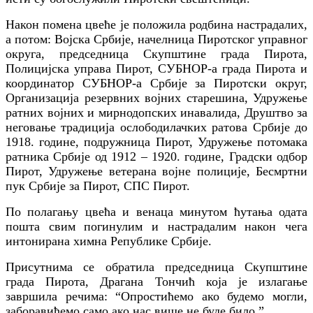
Након помена цвеће је положила родбина настрадалих,
а потом: Војска Србије, начелница Пиротског управног
округа, председница Скупштине града Пирота,
Полицијска управа Пирот, СУБНОР-а града Пирота и
координатор СУБНОР-а Србије за Пиротски округ,
Организација резервних војних старешина, Удружење
ратних војних и мирнодопских инавалида, Друштво за
неговање традиција ослободилачких ратова Србије до
1918. године, подружница Пирот, Удружење потомака
ратника Србије од 1912 – 1920. године, Градски одбор
Пирот, Удружење ветерана војне полиције, Бесмртни
пук Србије за Пирот, СПС Пирот.
По полагању цвећа и венаца минутом ћутања одата
пошта свим погинулим и настрадалим након чега
интонирана химна Републике Србије.
Присутнима се обратила председница Скупштине
града Пирота, Драгана Тончић која је излагање
завршила речима: “Опростићемо ако будемо могли,
заборавићемо само ако нас више не буде било.”