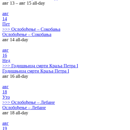
авг 13 – авг 15
all-day
авг
14
Пет
>>>
Ослобођење – Сокобања
Ослобођење – Сокобања
авг 14
all-day
авг
16
Нед
>>>
Годишњица смрти Краља Петра I
Годишњица смрти Краља Петра I
авг 16
all-day
авг
18
Уто
>>>
Ослобођење – Лебане
Ослобођење – Лебане
авг 18
all-day
авг
19