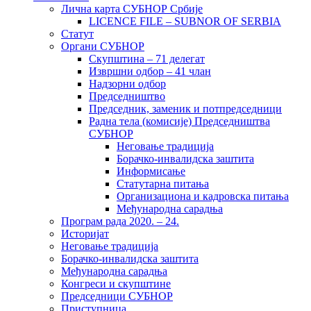
Лична карта СУБНОР Србије
LICENCE FILE – SUBNOR OF SERBIA
Статут
Органи СУБНОР
Скупштина – 71 делегат
Извршни одбор – 41 члан
Надзорни одбор
Председништво
Председник, заменик и потпредседници
Радна тела (комисије) Председништва
СУБНОР
Неговање традиција
Борачко-инвалидска заштита
Информисање
Статутарна питања
Организациона и кадровска питања
Међународна сарадња
Програм рада 2020. – 24.
Историјат
Неговање традиција
Борачко-инвалидска заштита
Међународна сарадња
Конгреси и скупштине
Председници СУБНОР
Приступница