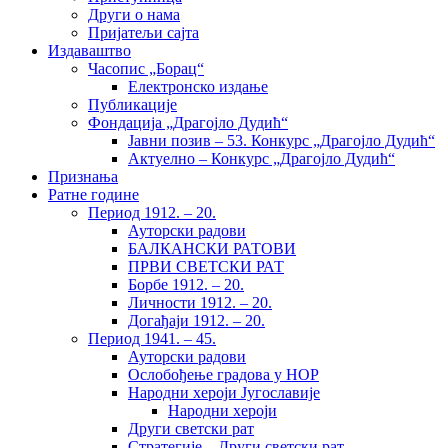
Други о нама
Пријатељи сајта
Издаваштво
Часопис „Борац“
Електронско издање
Публикације
Фондација „Драгојло Дудић“
Јавни позив – 53. Конкурс „Драгојло Дудић“
Актуелно – Конкурс „Драгојло Дудић“
Признања
Ратне године
Период 1912. – 20.
Ауторски радови
БАЛКАНСКИ РАТОВИ
ПРВИ СВЕТСКИ РАТ
Борбе 1912. – 20.
Личности 1912. – 20.
Догађаји 1912. – 20.
Период 1941. – 45.
Ауторски радови
Ослобођење градова у НОР
Народни хероји Југославије
Народни хероји
Други светски рат
Стратегије – Други светски рат