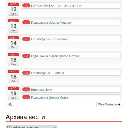
АВГ
ЦЕРСКА БИТКА – 12—24. VIII 1914.
>>>
12
Сре
АВГ
Годишњица боја на Мишару
>>>
13
Чет
АВГ
Ослобођење – Сокобања
>>>
14
Пет
АВГ
Годишњица смрти Краља Петра I
>>>
16
Нед
АВГ
Ослобођење – Лебане
>>>
18
Уто
АВГ
Битка на Церу
>>>
19
Годишњица Церске битке
>>>
Сре
View Calendar
Архива вести
Архива