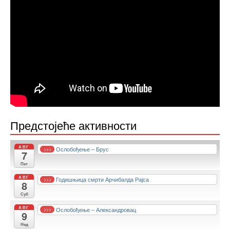
Предстојеће активности
АВГ
Ослобођење – Брус
>>>
7
Пет
АВГ
Годишњица смрти Арчибалда Рајса
>>>
8
Суб
АВГ
Ослобођење – Александровац
>>>
9
Нед