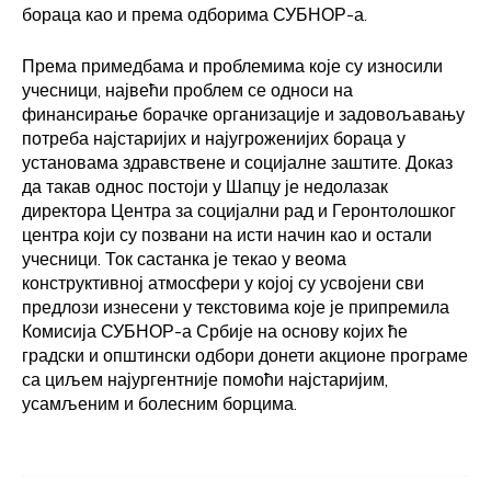
бораца као и према одборима СУБНОР-а.
Према примедбама и проблемима које су износили
учесници, највећи проблем се односи на
финансирање борачке организације и задовољавању
потреба најстаријих и најугроженијих бораца у
установама здравствене и социјалне заштите. Доказ
да такав однос постоји у Шапцу је недолазак
директора Центра за социјални рад и Геронтолошког
центра који су позвани на исти начин као и остали
учесници. Ток састанка је текао у веома
конструктивној атмосфери у којој су усвојени сви
предлози изнесени у текстовима које је припремила
Комисија СУБНОР-а Србије на основу којих ће
градски и општински одбори донети акционе програме
са циљем најургентније помоћи најстаријим,
усамљеним и болесним борцима.