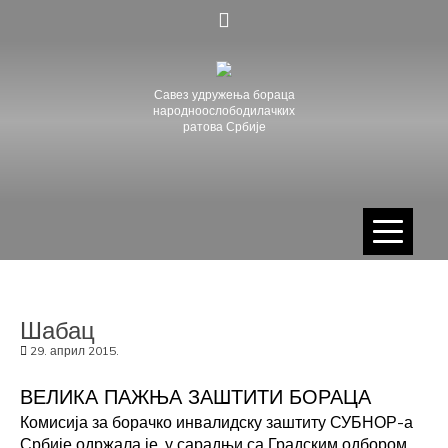
Skip
to
content
Савез удружења бораца
народноослободилачких
ратова Србије
Шабац
29. април 2015.
ВЕЛИКА ПАЖЊА ЗАШТИТИ БОРАЦА
Комисија за борачко инвалидску заштиту СУБНОР-а
Србије одржала је, у сарадњи са Градским одбором