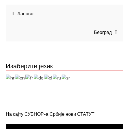
Кретање
Лапово
чланка
Београд
Изаберите језик
На сајту СУБНОР-а Србије нови СТАТУТ