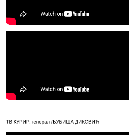
ТВ КУРИР: генерал ЉУБИША ДИКОВИЋ