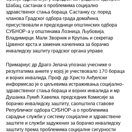
Шабац, састанак о проблемима социјално
здравственог стања бораца. Састанку су, поред
чланова Градског одбора града домаћина,
присуствовали и председници општинских одбора
СУБНОР-а у општинама Лозница, Љубовија,
Владимирци, Мали Зворник и Крупањ и секретар
Црвеног крста и заменик начелника за борачко
инвалидску заштиту градског органа управе.
Примариус др Драго Јелача упознао учеснике о
резултатима анкете у којој је учествовало 170 бораца
и војних инвалида, Проф. др Христо Анђелски
информисао је о циљевима истраживања социјално-
здравственог стања бораца и војних инвалида и мр
Душанка Лукић Хавелка, председник Комисије за
борачко инвалидску заштиту, саопштила ставове
Републичког одбора СУБНОР-а о проблемима
сарадње служби у систему социјалне и здравствене
заштите и служби задужених за борачко инвалидску
заштиту према проблемима социјалне сигурности