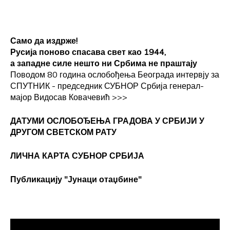
Само да издрже!
Русија поново спасава свет као 1944,
а западне силе нешто ни Србима не праштају
Поводом 80 година ослобођења Београда интервју за
СПУТНИК - председник СУБНОР Србија генерал-
мајор Видосав Ковачевић
>>>
ДАТУМИ ОСЛОБОЂЕЊА ГРАДОВА
У СРБИЈИ У
ДРУГОМ СВЕТСКОМ РАТУ
ЛИЧНА КАРТА СУБНОР СРБИЈА
Публикацију "Јунаци отаџбине"